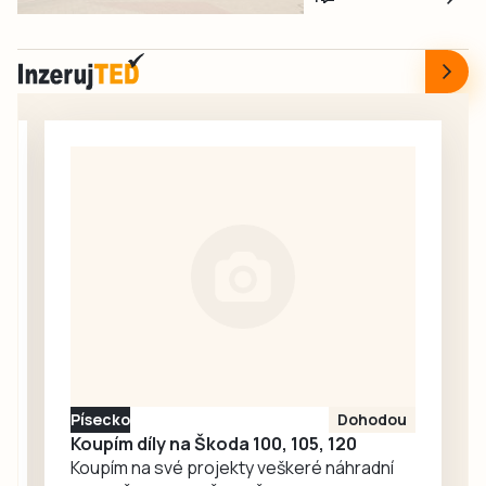
červnovém startu
fotbalistům i
rekonstrukce
dalším
nádražní budovy
sportovcům.
v Táboře. Začal
srpen a neděje se
nic. Redakce
proto oslovila
Správu železnic
se žádostí o
vysvětlení.
Ředitelka odboru
komunikace Nela
Friebová
odpověděla.
Písecko
Dohodou
Koupím díly na Škoda 100, 105, 120
Koupím na své projekty veškeré náhradní