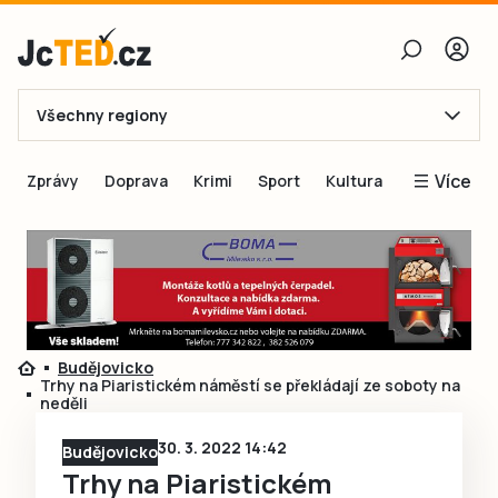
Všechny regiony
E-mail
Více
Zprávy
Doprava
Krimi
Sport
Kultura
Heslo
Blogy
Obnovit heslo
Inspirace
Čtenáři píší
Přihlásit se
Speciální přílohy
Budějovicko
Přihlásit se přes Facebook
Inzerce
Trhy na Piaristickém náměstí se překládají ze soboty na
neděli
Ještě nemám účet, chci se
Registrovat
30. 3. 2022 14:42
Budějovicko
Trhy na Piaristickém