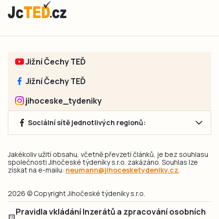
Jižní Čechy TEĎ
Jižní Čechy TEĎ
jihoceske_tydeniky
Sociální sítě jednotlivých regionů:
Jakékoliv užití obsahu, včetně převzetí článků, je bez souhlasu
společnosti Jihočeské týdeníky s.r.o. zakázáno. Souhlas lze
získat na e-mailu:
neumann@jihocesketydeniky.cz
.
2026 © Copyright Jihočeské týdeníky s.r.o.
Pravidla vkládání Inzerátů a zpracování osobních