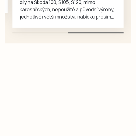
díly na Škoda 100, Š105, Š120, mimo
karosářských, nepoužité a původní výroby,
jednotlivě i větší množství, nabídku prosím
pouze na e-mail: svorpi@seznam.cz.