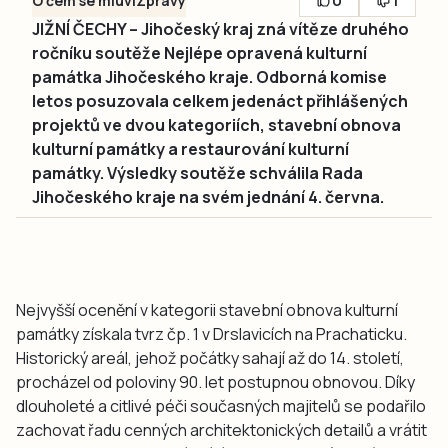
0
1
O čem se mluví
Zprávy
JIŽNÍ ČECHY – Jihočeský kraj zná vítěze druhého
ročníku soutěže Nejlépe opravená kulturní
památka Jihočeského kraje. Odborná komise
letos posuzovala celkem jedenáct přihlášených
projektů ve dvou kategoriích, stavební obnova
kulturní památky a restaurování kulturní
památky. Výsledky soutěže schválila Rada
Jihočeského kraje na svém jednání 4. června.
Nejvyšší ocenění v kategorii stavební obnova kulturní
památky získala tvrz čp. 1 v Drslavicích na Prachaticku.
Historický areál, jehož počátky sahají až do 14. století,
procházel od poloviny 90. let postupnou obnovou. Díky
dlouholeté a citlivé péči současných majitelů se podařilo
zachovat řadu cenných architektonických detailů a vrátit