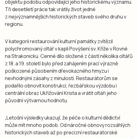
objektu podobu odpovídající jeho historickému významu.
Tři desetiletí práce tak vrátily život jedné
z nejvýznamnějších historických staveb svého druhu v
regionu.
V kategorii restaurování kulturní památky zvítězil
polychromovaný oltář v kapli Povýšení sv. Kříže v Rovné
na Strakonicku. Cenné dílo složené z částí několika oltářů
z 18. a 19. století bylo před zahájením prací výrazně
poškozené působením dřevokazného hmyzu i
nevhodnými zásahy z minulosti. Restaurátorům se
podařilo obnovit konstrukci, řezbářskou výzdobu i
centrální obraz Ukřižování Krista a vrátit oltáři jeho
původní výtvarnou hodnotu.
„Letošní výsledky ukazují, že péče o kulturní dědictví
může mít mnoho podob. Od náročné obnovy rozsáhlých
historických staveb až po precizní restaurátorské