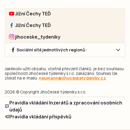
Jižní Čechy TEĎ
Jižní Čechy TEĎ
jihoceske_tydeniky
Sociální sítě jednotlivých regionů:
Jakékoliv užití obsahu, včetně převzetí článků, je bez souhlasu
společnosti Jihočeské týdeníky s.r.o. zakázáno. Souhlas lze
získat na e-mailu:
neumann@jihocesketydeniky.cz
.
2026 © Copyright Jihočeské týdeníky s.r.o.
Pravidla vkládání Inzerátů a zpracování osobních
údajů
Pravidla vkládání příspěvků