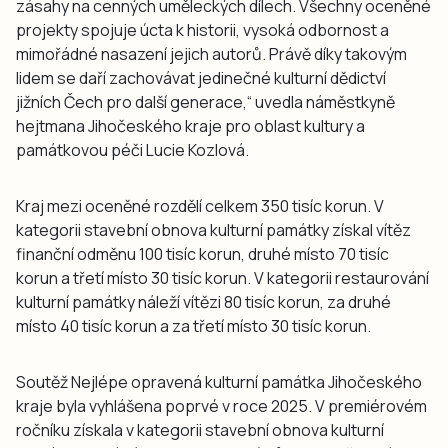
zásahy na cenných uměleckých dílech. Všechny oceněné
projekty spojuje úcta k historii, vysoká odbornost a
mimořádné nasazení jejich autorů. Právě díky takovým
lidem se daří zachovávat jedinečné kulturní dědictví
jižních Čech pro další generace,“ uvedla náměstkyně
hejtmana Jihočeského kraje pro oblast kultury a
památkovou péči Lucie Kozlová.
Kraj mezi oceněné rozdělí celkem 350 tisíc korun. V
kategorii stavební obnova kulturní památky získal vítěz
finanční odměnu 100 tisíc korun, druhé místo 70 tisíc
korun a třetí místo 30 tisíc korun. V kategorii restaurování
kulturní památky náleží vítězi 80 tisíc korun, za druhé
místo 40 tisíc korun a za třetí místo 30 tisíc korun.
Soutěž Nejlépe opravená kulturní památka Jihočeského
kraje byla vyhlášena poprvé v roce 2025. V premiérovém
ročníku získala v kategorii stavební obnova kulturní