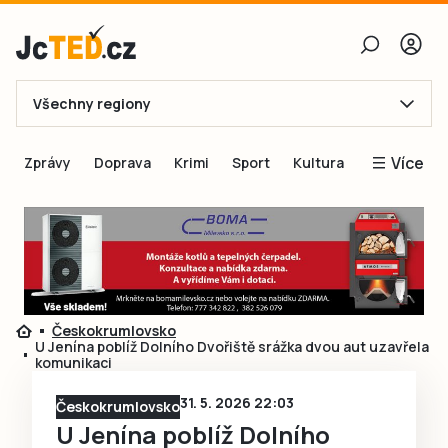
Všechny regiony
E-mail
Více
Zprávy
Doprava
Krimi
Sport
Kultura
Heslo
Blogy
Obnovit heslo
Inspirace
Čtenáři píší
Přihlásit se
Speciální přílohy
Českokrumlovsko
Přihlásit se přes Facebook
Inzerce
U Jenína poblíž Dolního Dvořiště srážka dvou aut uzavřela
komunikaci
Ještě nemám účet, chci se
Registrovat
31. 5. 2026 22:03
Českokrumlovsko
U Jenína poblíž Dolního