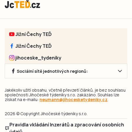
Jižní Čechy TEĎ
Jižní Čechy TEĎ
jihoceske_tydeniky
Sociální sítě jednotlivých regionů:
Jakékoliv užití obsahu, včetně převzetí článků, je bez souhlasu
společnosti Jihočeské týdeníky s.r.o. zakázáno. Souhlas lze
získat na e-mailu:
neumann@jihocesketydeniky.cz
.
2026 © Copyright Jihočeské týdeníky s.r.o.
Pravidla vkládání Inzerátů a zpracování osobních
údajů