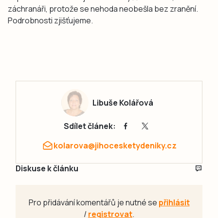
záchranáři, protože se nehoda neobešla bez zranění.
Podrobnosti zjišťujeme.
Libuše Kolářová
Sdílet článek:
kolarova@jihocesketydeniky.cz
Diskuse k článku
Pro přidávání komentářů je nutné se
přihlásit
/
registrovat
.