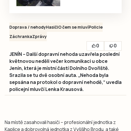
Doprava / nehody
Hasiči
O čem se mluví
Policie
Záchranka
Zprávy
0
0
JENÍN – Další dopravní nehoda uzavřela poslední
květnovou neděli večer komunikaci u obce
Jenín, která je místní částí Dolního Dvořiště.
Srazila se tu dvě osobní auta. „Nehoda byla
sepsána na protokol o dopravní nehodě,“ uvedla
policejní mluvčí Lenka Krausová.
Na místě zasahovali hasiči – profesionální jednotka z
Kaplice a dobrovolná jednotka z Vyššího Brodu, a také