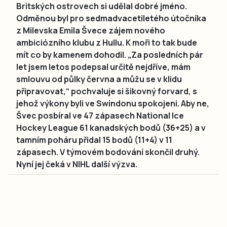
Britských ostrovech si udělal dobré jméno.
Odměnou byl pro sedmadvacetiletého útočníka
z Milevska Emila Švece zájem nového
ambiciózního klubu z Hullu. K moři to tak bude
mít co by kamenem dohodil. „Za posledních pár
let jsem letos podepsal určitě nejdříve, mám
smlouvu od půlky června a můžu se v klidu
připravovat,“ pochvaluje si šikovný forvard, s
jehož výkony byli ve Swindonu spokojeni. Aby ne,
Švec posbíral ve 47 zápasech National Ice
Hockey League 61 kanadských bodů (36+25) a v
tamním poháru přidal 15 bodů (11+4) v 11
zápasech. V týmovém bodování skončil druhý.
Nyní jej čeká v NIHL další výzva.