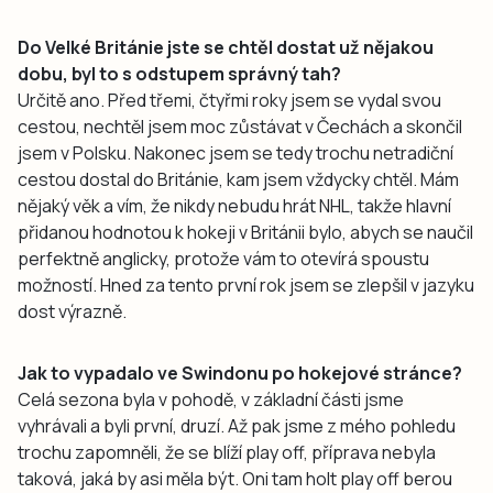
Do Velké Británie jste se chtěl dostat už nějakou
dobu, byl to s odstupem správný tah?
Určitě ano. Před třemi, čtyřmi roky jsem se vydal svou
cestou, nechtěl jsem moc zůstávat v Čechách a skončil
jsem v Polsku. Nakonec jsem se tedy trochu netradiční
cestou dostal do Británie, kam jsem vždycky chtěl. Mám
nějaký věk a vím, že nikdy nebudu hrát NHL, takže hlavní
přidanou hodnotou k hokeji v Británii bylo, abych se naučil
perfektně anglicky, protože vám to otevírá spoustu
možností. Hned za tento první rok jsem se zlepšil v jazyku
dost výrazně.
Jak to vypadalo ve Swindonu po hokejové stránce?
Celá sezona byla v pohodě, v základní části jsme
vyhrávali a byli první, druzí. Až pak jsme z mého pohledu
trochu zapomněli, že se blíží play off, příprava nebyla
taková, jaká by asi měla být. Oni tam holt play off berou