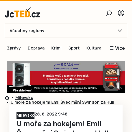
Všechny regiony
E-mail
Více
Zprávy
Doprava
Krimi
Sport
Kultura
Heslo
Blogy
Obnovit heslo
Inspirace
Čtenáři píší
Přihlásit se
Speciální přílohy
Milevsko
Přihlásit se přes Facebook
Inzerce
U moře za hokejem! Emil Švec mění Swindon za Hull
Ještě nemám účet, chci se
Registrovat
28. 6. 2022 9:48
Milevsko
U moře za hokejem! Emil