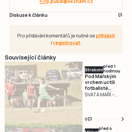
p.pubal@seznam.cz
Diskuse k článku
Pro přidávání komentářů je nutné se
přihlásit
/
registrovat
.
Související články
před 1
Strakonicko
hodinou
Pod Mářským
vrchem uctili
fotbalisté
památku
SVATÁ MAŘÍ –
tragicky
Fotbal, vzpomínka
zesnulého Petra
na někdejšího
Krejsy
spoluhráče i
0
poslední prověrka
před 4
před startem
Milevsko