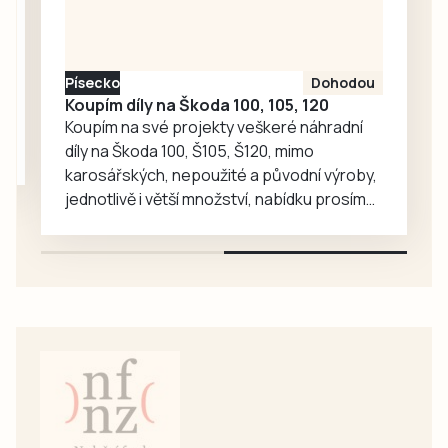
Písecko
Dohodou
Koupím díly na Škoda 100, 105, 120
Koupím na své projekty veškeré náhradní
díly na Škoda 100, Š105, Š120, mimo
karosářských, nepoužité a původní výroby,
jednotlivě i větší množství, nabídku prosím
pouze na e-mail: svorpi@seznam.cz.