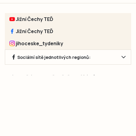
Jižní Čechy TEĎ
Jižní Čechy TEĎ
jihoceske_tydeniky
Sociální sítě jednotlivých regionů:
Jakékoliv užití obsahu, včetně převzetí článků, je bez souhlasu
společnosti Jihočeské týdeníky s.r.o. zakázáno. Souhlas lze
získat na e-mailu:
neumann@jihocesketydeniky.cz
.
2026 © Copyright Jihočeské týdeníky s.r.o.
Pravidla vkládání Inzerátů a zpracování osobních
údajů
Pravidla vkládání příspěvků