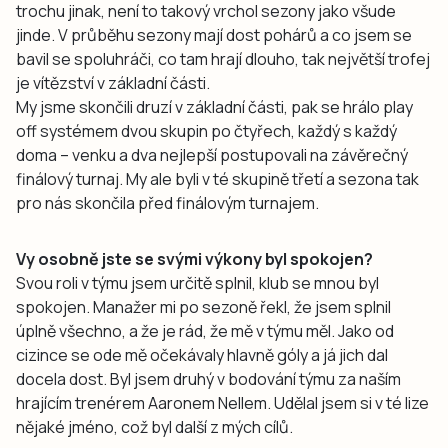
trochu jinak, není to takový vrchol sezony jako všude
jinde. V průběhu sezony mají dost pohárů a co jsem se
bavil se spoluhráči, co tam hrají dlouho, tak největší trofej
je vítězství v základní části.
My jsme skončili druzí v základní části, pak se hrálo play
off systémem dvou skupin po čtyřech, každý s každý
doma – venku a dva nejlepší postupovali na závěrečný
finálový turnaj. My ale byli v té skupině třetí a sezona tak
pro nás skončila před finálovým turnajem.
Vy osobně jste se svými výkony byl spokojen?
Svou roli v týmu jsem určitě splnil, klub se mnou byl
spokojen. Manažer mi po sezoně řekl, že jsem splnil
úplně všechno, a že je rád, že mě v týmu měl. Jako od
cizince se ode mě očekávaly hlavně góly a já jich dal
docela dost. Byl jsem druhý v bodování týmu za naším
hrajícím trenérem Aaronem Nellem. Udělal jsem si v té lize
nějaké jméno, což byl další z mých cílů.