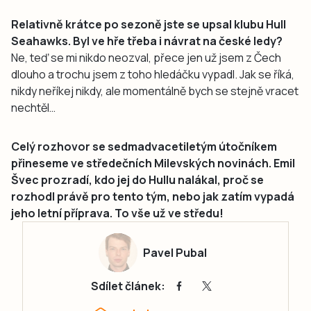
Relativně krátce po sezoně jste se upsal klubu Hull
Seahawks. Byl ve hře třeba i návrat na české ledy?
Ne, teď se mi nikdo neozval, přece jen už jsem z Čech
dlouho a trochu jsem z toho hledáčku vypadl. Jak se říká,
nikdy neříkej nikdy, ale momentálně bych se stejně vracet
nechtěl…
Celý rozhovor se sedmadvacetiletým útočníkem
přineseme ve středečních Milevských novinách. Emil
Švec prozradí, kdo jej do Hullu nalákal, proč se
rozhodl právě pro tento tým, nebo jak zatím vypadá
jeho letní příprava. To vše už ve středu!
Pavel Pubal
Sdílet článek: