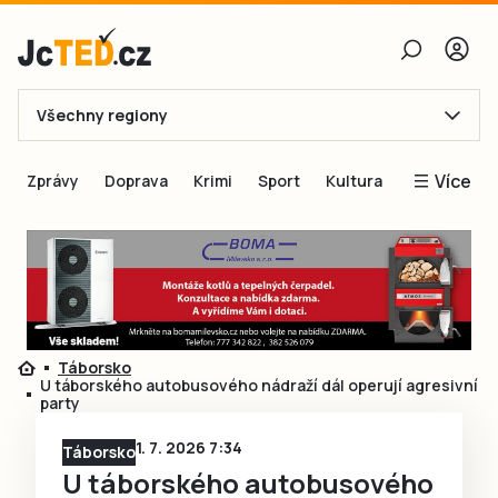
Všechny regiony
E-mail
Více
Zprávy
Doprava
Krimi
Sport
Kultura
Heslo
Blogy
Obnovit heslo
Inspirace
Čtenáři píší
Přihlásit se
Speciální přílohy
Táborsko
Přihlásit se přes Facebook
Inzerce
U táborského autobusového nádraží dál operují agresivní
party
Ještě nemám účet, chci se
Registrovat
1. 7. 2026 7:34
Táborsko
U táborského autobusového