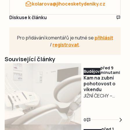
kolarova@jihocesketydeniky.cz
Diskuse k článku
Pro přidávání komentářů je nutné se
přihlásit
/
registrovat
.
Související články
před 9
Budějovicko
minutami
Kam na zubní
pohotovost o
víkendu
JIŽNÍ ČECHY –
Kromě krajské
zubní pohotovosti
v Lidické ulici
0
439/78 v Českých
před 1