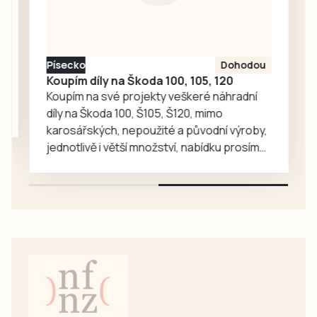
krevního tlaku,
srdečně-cévních
onemocnění nebo
cévní mozkové
Písecko
Dohodou
příhody. Řada lidí
Koupím díly na Škoda 100, 105, 120
přitom o svém
Koupím na své projekty veškeré náhradní
onemocnění
díly na Škoda 100, Š105, Š120, mimo
dlouhou dobu
karosářských, nepoužité a původní výroby,
vůbec neví. V…
jednotlivě i větší množství, nabídku prosím
pouze na e-mail: svorpi@seznam.cz.