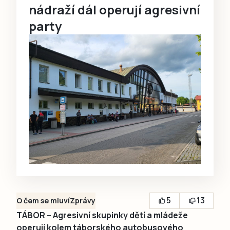
nádraží dál operují agresivní
party
5
13
O čem se mluví
Zprávy
TÁBOR – Agresivní skupinky dětí a mládeže
operují kolem táborského autobusového