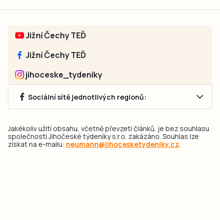
Jižní Čechy TEĎ
Jižní Čechy TEĎ
jihoceske_tydeniky
Sociální sítě jednotlivých regionů:
Jakékoliv užití obsahu, včetně převzetí článků, je bez souhlasu
společnosti Jihočeské týdeníky s.r.o. zakázáno. Souhlas lze
získat na e-mailu:
neumann@jihocesketydeniky.cz
.
2026 © Copyright Jihočeské týdeníky s.r.o.
Pravidla vkládání Inzerátů a zpracování osobních
údajů
Pravidla vkládání příspěvků