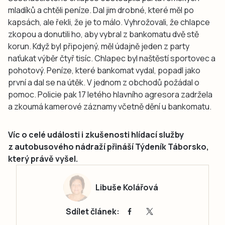
mladíků a chtěli peníze. Dal jim drobné, které měl po
kapsách, ale řekli, že je to málo. Vyhrožovali, že chlapce
zkopou a donutili ho, aby vybral z bankomatu dvě stě
korun. Když byl připojený, měl údajně jeden z party
naťukat výběr čtyř tisíc. Chlapec byl naštěstí sportovec a
pohotový. Peníze, které bankomat vydal, popadl jako
první a dal se na útěk. V jednom z obchodů požádal o
pomoc. Policie pak 17 letého hlavního agresora zadržela
a zkoumá kamerové záznamy včetně dění u bankomatu.
Víc o celé události i zkušenosti hlídací služby
z autobusového nádraží přináší Týdeník Táborsko,
který právě vyšel.
Libuše Kolářová
Sdílet článek: