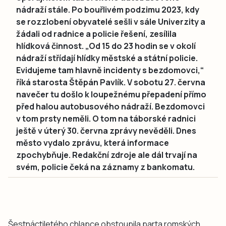
nádraží stále. Po bouřlivém podzimu 2023, kdy
se rozzlobení obyvatelé sešli v sále Univerzity a
žádali od radnice a policie řešení, zesílila
hlídková činnost. „Od 15 do 23 hodin se v okolí
nádraží střídají hlídky městské a státní policie.
Evidujeme tam hlavně incidenty s bezdomovci,“
říká starosta Štěpán Pavlík. V sobotu 27. června
navečer tu došlo k loupežnému přepadení přímo
před halou autobusového nádraží. Bezdomovci
v tom prsty neměli. O tom na táborské radnici
ještě v úterý 30. června zprávy nevěděli. Dnes
město vydalo zprávu, která informace
zpochybňuje. Redakční zdroje ale dál trvají na
svém, policie čeká na záznamy z bankomatu.
Šestnáctiletého chlapce obstoupila parta romských