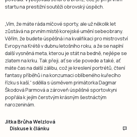
startu na prestižní soutěži obrovský úspěch.
„Vím, že máte ráda míčové sporty, ale už několik let
zůstává na prvním místě korejské umění sebeobrany.
Věřím, že budete úspěšná i na kvalifikaci pro mistrovství
Evropy na Krétě v dubnu letošního roku, a že se naplní
další vysněná meta, kterou je stát na bedně, nejlépe se
zlatem na krku. Tak přeji, ať se vše povede a také, ať
máte čas na další zálibu, což je kreslení portrétů, čtení
fantasy příběhů i na konzumaci oblíbeného kuřecího
řízku s kaší,“ sdělila s úsměvem primátorka Dagmar
Škodová Parmová a zároveň úspěšné sportovkyni
popřála k jejím čerstvým krásným šestnáctým
narozeninám.
Jitka Brůha Welzlová
Diskuse k článku