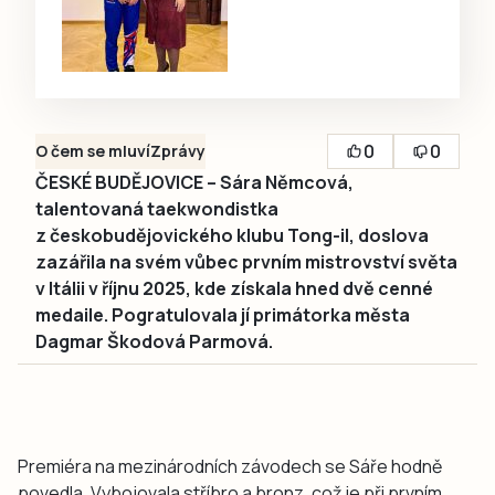
0
0
O čem se mluví
Zprávy
ČESKÉ BUDĚJOVICE – Sára Němcová,
talentovaná taekwondistka
z českobudějovického klubu Tong-il, doslova
zazářila na svém vůbec prvním mistrovství světa
v Itálii v říjnu 2025, kde získala hned dvě cenné
medaile. Pogratulovala jí primátorka města
Dagmar Škodová Parmová.
Premiéra na mezinárodních závodech se Sáře hodně
povedla. Vybojovala stříbro a bronz, což je při prvním