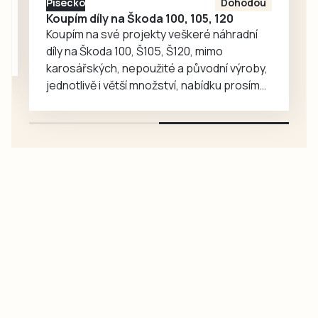
Písecko
Dohodou
Koupím díly na Škoda 100, 105, 120
Koupím na své projekty veškeré náhradní
díly na Škoda 100, Š105, Š120, mimo
karosářských, nepoužité a původní výroby,
jednotlivě i větší množství, nabídku prosím
pouze na e-mail: svorpi@seznam.cz.