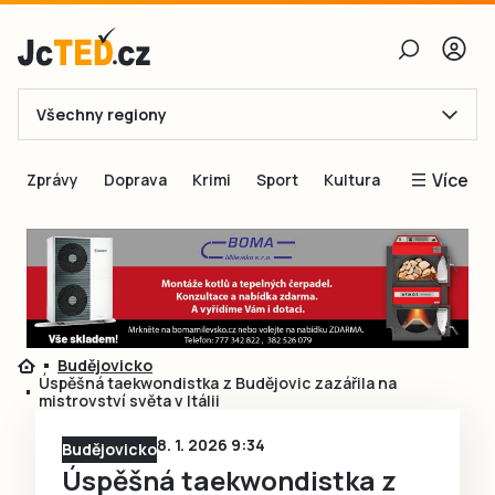
Všechny regiony
E-mail
Více
Zprávy
Doprava
Krimi
Sport
Kultura
Heslo
Blogy
Obnovit heslo
Inspirace
Čtenáři píší
Přihlásit se
Speciální přílohy
Budějovicko
Přihlásit se přes Facebook
Inzerce
Úspěšná taekwondistka z Budějovic zazářila na
mistrovství světa v Itálii
Ještě nemám účet, chci se
Registrovat
8. 1. 2026 9:34
Budějovicko
Úspěšná taekwondistka z