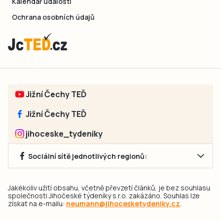
Kalendář událostí
Ochrana osobních údajů
Jižní Čechy TEĎ
Jižní Čechy TEĎ
jihoceske_tydeniky
Sociální sítě jednotlivých regionů:
Jakékoliv užití obsahu, včetně převzetí článků, je bez souhlasu
společnosti Jihočeské týdeníky s.r.o. zakázáno. Souhlas lze
získat na e-mailu:
neumann@jihocesketydeniky.cz
.