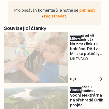
Pro přidávání komentářů je nutné se
přihlásit
/
registrovat
.
Související články
před 49
Milevsko
minutami
Na zmrzlinku k
babičce. Děti z
Milísku potěšily
seniory
MILEVSKO –
Dětský smích,
zmrzlina a
povídání o životě.
0
Tak vypadalo
před 1
středeční
Písecko
hodinou
dopoledne 5.
Vodní elektrárna
srpna v Domově s
na přehradě Orlík
projde
pečovatelskou