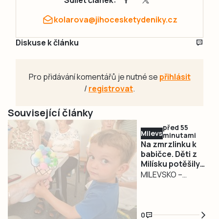
kolarova@jihocesketydeniky.cz
Diskuse k článku
Pro přidávání komentářů je nutné se
přihlásit
/
registrovat
.
Související články
před 55
Milevsko
minutami
Na zmrzlinku k
babičce. Děti z
Milísku potěšily
seniory
MILEVSKO –
Dětský smích,
zmrzlina a
povídání o životě.
0