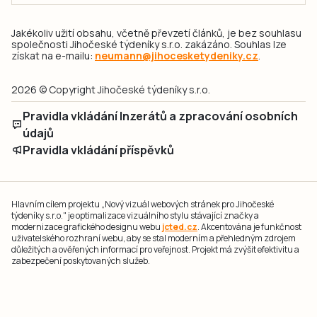
Jakékoliv užití obsahu, včetně převzetí článků, je bez souhlasu
společnosti Jihočeské týdeníky s.r.o. zakázáno. Souhlas lze
získat na e-mailu:
neumann@jihocesketydeniky.cz
.
2026 © Copyright Jihočeské týdeníky s.r.o.
Pravidla vkládání Inzerátů a zpracování osobních
údajů
Pravidla vkládání příspěvků
Hlavním cílem projektu „Nový vizuál webových stránek pro Jihočeské
týdeníky s.r.o." je optimalizace vizuálního stylu stávající značky a
modernizace grafického designu webu
jcted.cz
. Akcentována je funkčnost
uživatelského rozhraní webu, aby se stal moderním a přehledným zdrojem
důležitých a ověřených informací pro veřejnost. Projekt má zvýšit efektivitu a
zabezpečení poskytovaných služeb.
Projekt byl spolufinancován Evropskou unií z nástroje NextGenerationEU.