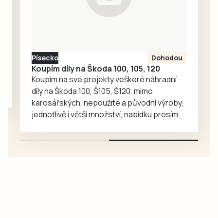
Písecko
Dohodou
Koupím díly na Škoda 100, 105, 120
Koupím na své projekty veškeré náhradní
díly na Škoda 100, Š105, Š120, mimo
karosářských, nepoužité a původní výroby,
jednotlivě i větší množství, nabídku prosím
pouze na e-mail: svorpi@seznam.cz.