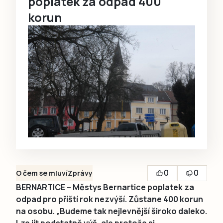
poplatek za odpad 400
korun
0
0
O čem se mluví
Zprávy
BERNARTICE – Městys Bernartice poplatek za
odpad pro příští rok nezvýší. Zůstane 400 korun
na osobu. „Budeme tak nejlevnější široko daleko.
Lze jít podstatně výš, ale protože si