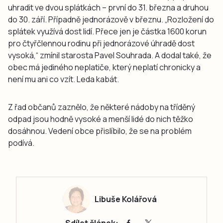
uhradit ve dvou splátkách – první do 31. března a druhou
do 30. září. Případně jednorázově v březnu. „Rozložení do
splátek využívá dost lidí. Přece jen je částka 1600 korun
pro čtyřčlennou rodinu při jednorázové úhradě dost
vysoká,“ zmínil starosta Pavel Souhrada. A dodal také, že
obec má jediného neplatiče, který neplatí chronicky a
není mu ani co vzít. Leda kabát.
Z řad občanů zaznělo, že některé nádoby na tříděný
odpad jsou hodně vysoké a menší lidé do nich těžko
dosáhnou. Vedení obce přislíbilo, že se na problém
podívá.
Libuše Kolářová
Sdílet článek: