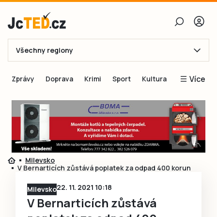
Všechny regiony
E-mail
Více
Zprávy
Doprava
Krimi
Sport
Kultura
Heslo
Blogy
Obnovit heslo
Inspirace
Čtenáři píší
Přihlásit se
Speciální přílohy
Milevsko
Přihlásit se přes Facebook
Inzerce
V Bernarticích zůstává poplatek za odpad 400 korun
Ještě nemám účet, chci se
Registrovat
22. 11. 2021 10:18
Milevsko
V Bernarticích zůstává