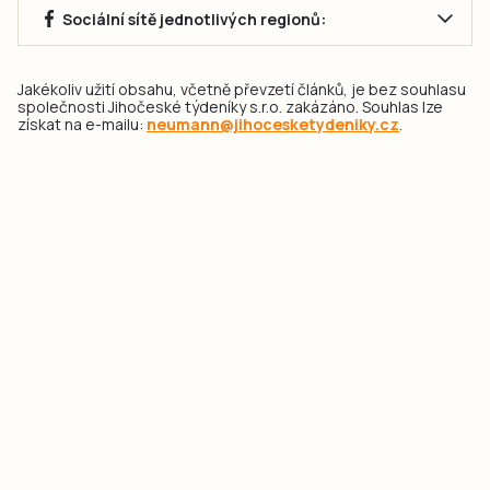
Sociální sítě jednotlivých regionů:
Jakékoliv užití obsahu, včetně převzetí článků, je bez souhlasu
společnosti Jihočeské týdeníky s.r.o. zakázáno. Souhlas lze
získat na e-mailu:
neumann@jihocesketydeniky.cz
.
2026 © Copyright Jihočeské týdeníky s.r.o.
Pravidla vkládání Inzerátů a zpracování osobních
údajů
Pravidla vkládání příspěvků
Hlavním cílem projektu „Nový vizuál webových stránek pro Jihočeské
týdeníky s.r.o." je optimalizace vizuálního stylu stávající značky a
modernizace grafického designu webu
jcted.cz
. Akcentována je funkčnost
uživatelského rozhraní webu, aby se stal moderním a přehledným zdrojem
důležitých a ověřených informací pro veřejnost. Projekt má zvýšit efektivitu a
zabezpečení poskytovaných služeb.