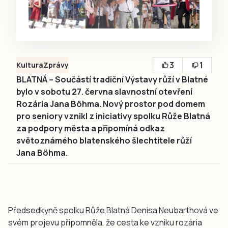
3
1
Kultura
Zprávy
BLATNÁ – Součástí tradiční Výstavy růží v Blatné
bylo v sobotu 27. června slavnostní otevření
Rozária Jana Böhma. Nový prostor pod domem
pro seniory vznikl z iniciativy spolku Růže Blatná
za podpory města a připomíná odkaz
světoznámého blatenského šlechtitele růží
Jana Böhma.
Předsedkyně spolku Růže Blatná Denisa Neubarthová ve
svém projevu připomněla, že cesta ke vzniku rozária