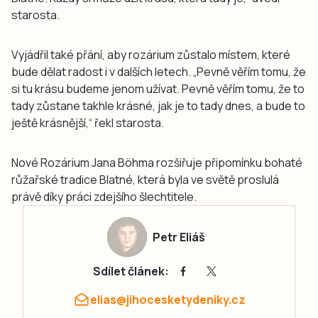
starosta.
Vyjádřil také přání, aby rozárium zůstalo místem, které
bude dělat radost i v dalších letech. „Pevně věřím tomu, že
si tu krásu budeme jenom užívat. Pevně věřím tomu, že to
tady zůstane takhle krásné, jak je to tady dnes, a bude to
ještě krásnější,“ řekl starosta.
Nové Rozárium Jana Böhma rozšiřuje připomínku bohaté
růžařské tradice Blatné, která byla ve světě proslulá
právě díky práci zdejšího šlechtitele.
Petr Eliáš
Sdílet článek:
elias@jihocesketydeniky.cz