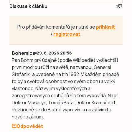
Diskuse k článku
1
Pro přidávání komentářů je nutné se
přihlásit
/
registrovat
.
Bohemica
29. 6. 2026 20:56
Pan Böhm prý údajně (podle Wikipedie) vyšlechtil i
první modrou růži na světě, nazvanou „Generál
Štefánik“ a uvedené na trh 1932. V každém případě
to byla světová osobnost ve svém oboru a velký
vlastenec. Názvy jím vyšlechtěných a
zaregistrovaných druhů růží o tom vypovídá. Např.
Doktor Masaryk, Tomáš Baťa, Doktor Kramář atd.
Rozhodně se do Blatné vypravím a navštívím to
nové rozárium.
Odpovědět