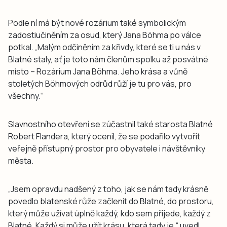
Podle ní má být nové rozárium také symbolickým
zadostiučiněním za osud, který Jana Böhma po válce
potkal. „Malým odčiněním za křivdy, které se ti u nás v
Blatné staly, ať je toto nám členům spolku až posvátné
místo – Rozárium Jana Böhma. Jeho krása a vůně
stoletých Böhmových odrůd růží je tu pro vás, pro
všechny.“
Slavnostního otevření se zúčastnil také starosta Blatné
Robert Flandera, který ocenil, že se podařilo vytvořit
veřejně přístupný prostor pro obyvatele i návštěvníky
města.
„Jsem opravdu nadšený z toho, jak se nám tady krásně
povedlo blatenské růže začlenit do Blatné, do prostoru,
který může užívat úplně každý, kdo sem přijede, každý z
Blatné. Každý si může užít krásu, která tady je,“ uvedl