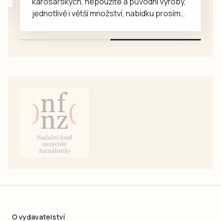
karosářských, nepoužité a původní výroby,
jednotlivě i větší množství, nabídku prosím
pouze na e-mail: svorpi@seznam.cz.
O vydavatelství