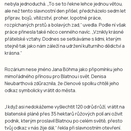
nebyla jednoduchá. „To se to řekne lehce jednou větou,
ale než tento slavnostní den přišel, předcházelo sedm let
příprav, bojů, vítězství, proher, lopotné práce,
rozpíchaných prstů a bolavých zad,“ uvedla. Podle ní však
práce přinesla také něco cenného navíc. „Vznikly krásné
přátelské vztahy. Dodnes se setkáváme s lidmi, kterým
stejně tak jako nám záleží na udržení kulturního dědictví a
krásna.“
Rozárium nese jméno Jana Böhma jako připomínku jeho
mimořádného přínosu pro Blatnou i svět. Denisa
Neubarthová zdůraznila, že členové spolku chtěli jeho
odkaz symbolicky vrátit do města.
„I když asi nedokážeme vyšlechtit 120 odrůd růží, vrátit na
blatenské pláně přes 35 hektarů růžových polí ani oživit
podnik, kterým proslavil Blatnou po celém světě, přesto
tvůj odkaz v nás žije dál,“ řekla při slavnostním otevření.