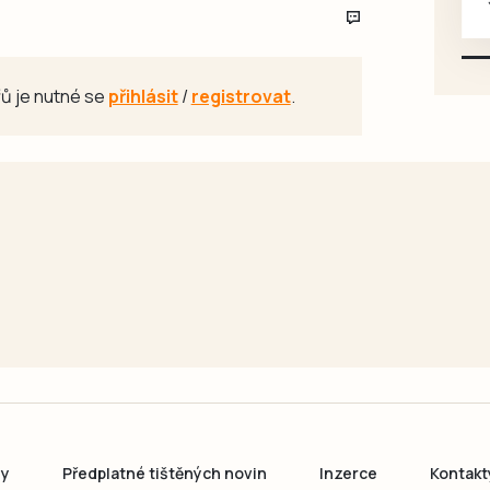
karosářských, nepoužité a
původní výroby, jednotlivě i
větší množství, nabídku
ů je nutné se
přihlásit
/
registrovat
.
prosím pouze na e-mail:
svorpi@seznam.cz.
ny
Předplatné tištěných novin
Inzerce
Kontakt