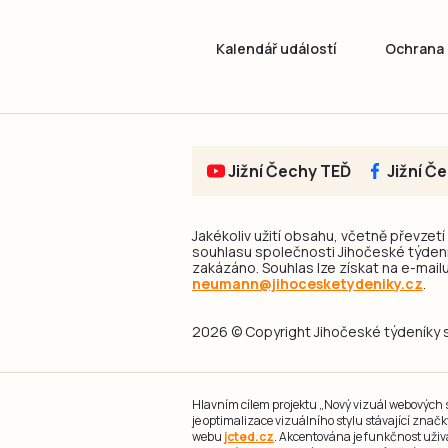
Kalendář událostí
Ochrana 
Jižní Čechy TEĎ
Jižní Č
Jakékoliv užití obsahu, včetně převzetí
souhlasu společnosti Jihočeské týdeník
zakázáno. Souhlas lze získat na e-mailu
neumann@jihocesketydeniky.cz
.
2026 © Copyright Jihočeské týdeníky s.
Hlavním cílem projektu „Nový vizuál webových st
je optimalizace vizuálního stylu stávající zna
webu
jcted.cz
. Akcentována je funkčnost uživ