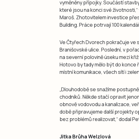
vyměněny přípojky. Součástí stavby
které jsou na konci své životnosti,
Maroš. Zhotovitelem investice přes
Building. Práce potrvají 100 kalendá
Ve Čtyřech Dvorech pokračuje ve 
Branišovské ulice. Poslední, v pořad
na severní polovině úseku mezi kři
Hotovo by tady mělo být do konce ř
místní komunikace, všech sítí i zele
„Dlouhodobě se snažíme postupně vy
chodníků. Někde stačí opravit jeno
obnově vodovodu a kanalizace, veř
době připravujeme další projekty op
bez problémů realizovat,“ dodal Pe
Jitka Brůha Welzlová