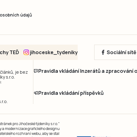
osobních údajů
echy TEĎ
jihoceske_tydeniky
Sociální sít
Pravidla vkládání Inzerátů a zpracování
 článků, je bez
y s.r.o.
:
Pravidla vkládání příspěvků
r.o.
ránek pro Jihočeské týdeníky s.r.o."
čky a modernizace grafického designu
atelského rozhraní webu, aby se stal