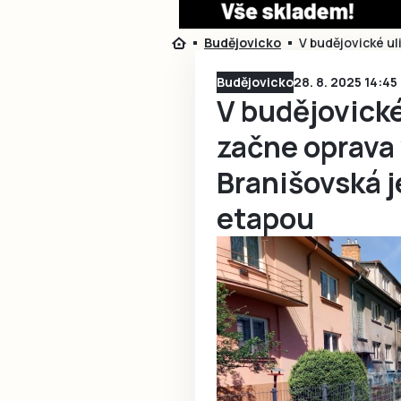
Budějovicko
V budějovické ul
Budějovicko
28. 8. 2025 14:45
V budějovické
začne oprava 
Branišovská j
etapou