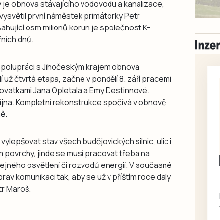
 je obnova stávajícího vodovodu a kanalizace,
“ vysvětil první náměstek primátorky Petr
ahující osm milionů korun je společnost K-
řních dnů.
spolupráci s Jihočeským krajem obnova
í už čtvrtá etapa, začne v pondělí 8. září pracemi
žovatkami Jana Opletala a Emy Destinnové.
íjna. Kompletní rekonstrukce spočívá v obnově
ně.
lepšovat stav všech budějovických silnic, ulic i
m povrchy, jinde se musí pracovat třeba na
Písecko
Dohodou
ejného osvětlení či rozvodů energií. V současné
Koupím díly na Škoda
rav komunikací tak, aby se už v příštím roce daly
100, 105, 120
tr Maroš.
Koupím na své projekty
veškeré náhradní díly na
Škoda 100, Š105, Š120, mimo