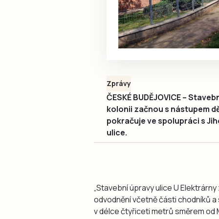
Zprávy
ČESKÉ BUDĚJOVICE – Stavební 
kolonii začnou s nástupem dět
pokračuje ve spolupráci s J
ulice.
„Stavební úpravy ulice U Elektrárny
odvodnění včetně části chodníků a
v délce čtyřiceti metrů směrem od