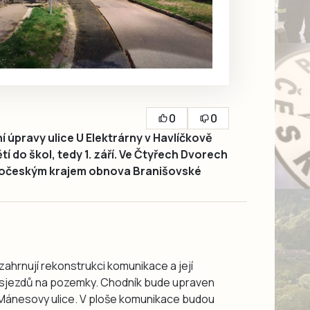
0
0
úpravy ulice U Elektrárny v Havlíčkově
í do škol, tedy 1. září. Ve Čtyřech Dvorech
ihočeským krajem obnova Branišovské
 zahrnují rekonstrukci komunikace a její
 sjezdů na pozemky. Chodník bude upraven
 Mánesovy ulice. V ploše komunikace budou