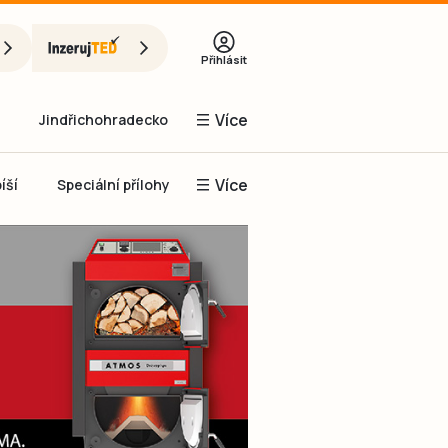
Přihlásit
Více
Jindřichohradecko
Více
íší
Speciální přílohy
Prachaticko
Inzerce
Obnovit heslo
řihlásit se
it se přes Facebook
čet, chci se
Registrovat