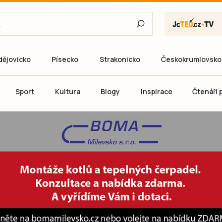
dějovicko
Písecko
Strakonicko
Českokrumlovsko
E-mail
Sport
Kultura
Blogy
Inspirace
Čtenáři p
Heslo
P
Přihlás
Ještě nemám ú