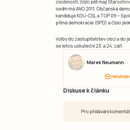
osobnosti, číslo pět mají Starosto
sedm má ANO 2011, Občanská demokr
kandiduje KDU-ČSL a TOP 09 – Spol
přímá demokracie (SPD) a číslo j
Volby do zastupitelstev obcí a do 
se letos uskuteční 23. a 24. září.
Marek Neumann
neumann
Diskuse k článku
Pro přidávání komentář