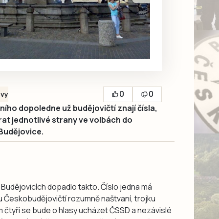
0
0
ávy
ho dopoledne už budějovičtí znají čísla,
rat jednotlivé strany ve volbách do
Budějovice.
 Budějovicích dopadlo takto. Číslo jedna má
u Českobudějovičtí rozumně naštvaní, trojku
m čtyři se bude o hlasy ucházet ČSSD a nezávislé