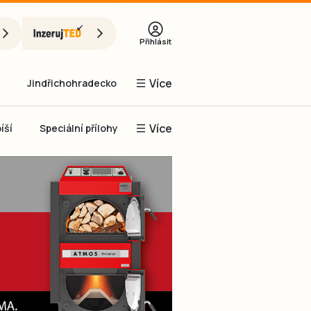
Přihlásit
Více
Jindřichohradecko
Více
íší
Speciální přílohy
Prachaticko
Inzerce
Obnovit heslo
řihlásit se
it se přes Facebook
čet, chci se
Registrovat