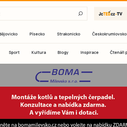
dějovicko
Písecko
Strakonicko
Českokrumlovsko
E-mail
Sport
Kultura
Blogy
Inspirace
Čtenáři p
Heslo
P
Přihlás
Ještě nemám ú