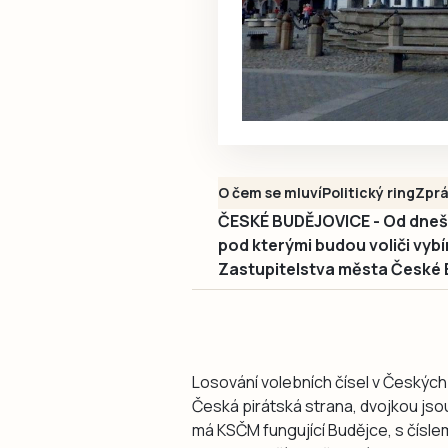
O čem se mluví
Politický ring
Zpr
ČESKÉ BUDĚJOVICE - Od dnešní
pod kterými budou voliči vybí
Zastupitelstva města České 
Losování volebních čísel v Českých
Česká pirátská strana, dvojkou jso
má KSČM fungující Budějce, s čísle