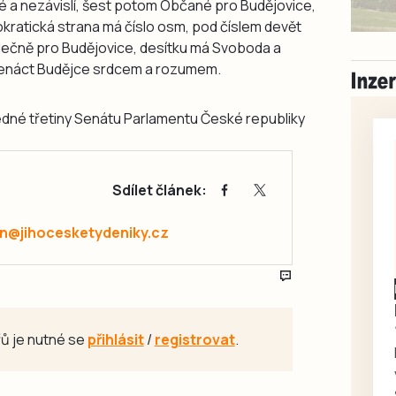
vé a nezávislí, šest potom Občané pro Budějovice,
atická strana má číslo osm, pod číslem devět
ečně pro Budějovice, desítku má Svoboda a
edenáct Budějce srdcem a rozumem.
jedné třetiny Senátu Parlamentu České republiky
Sdílet článek:
@jihocesketydeniky.cz
Písecko
Dohodou
Koupím díly na Škoda
100, 105, 120
ů je nutné se
přihlásit
/
registrovat
.
Koupím na své projekty
veškeré náhradní díly na
Škoda 100, Š105, Š120, mimo