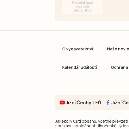
O vydavatelství
Naše novi
Kalendář událostí
Ochrana 
Jižní Čechy TEĎ
Jižní Č
Jakékoliv užití obsahu, včetně převzetí
souhlasu společnosti Jihočeské týdeník