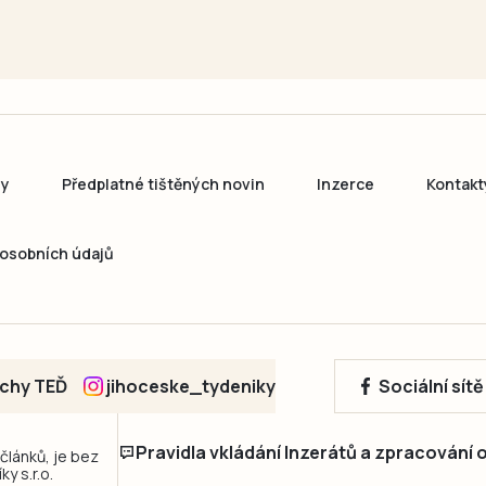
ny
Předplatné tištěných novin
Inzerce
Kontakt
osobních údajů
echy TEĎ
jihoceske_tydeniky
Sociální sít
Pravidla vkládání Inzerátů a zpracování
 článků, je bez
y s.r.o.