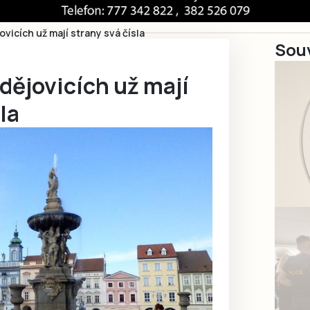
vicích už mají strany svá čísla
Souv
dějovicích už mají
la