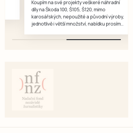
Koupím na své projekty veškeré náhradní
díly na Škoda 100, Š105, Š120, mimo
karosářských, nepoužité a původní výroby,
jednotlivě i větší množství, nabídku prosím
pouze na e-mail: svorpi@seznam.cz.