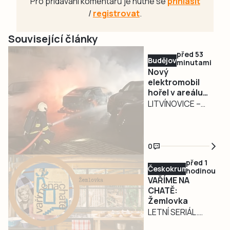
Pro přidávání komentářů je nutné se
přihlásit
/
registrovat
.
Související články
před 53
Budějovicko
minutami
Nový
elektromobil
hořel v areálu
autosalonu v
LITVÍNOVICE –
Litvínovicích
Požár nového
elektromobilu
zaměstnal ve
0
čtvrtek 7. srpna
před 1
nad ránem
Českokrumlovsko
hodinou
profesionální i
VAŘÍME NA
dobrovolné
CHATĚ:
Žemlovka
hasiče v
LETNÍ SERIÁL.
Litvínovicích na
Voňavý jablečný
Českobudějovicku.