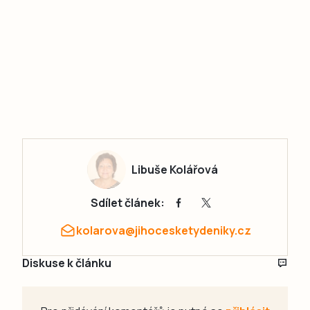
Libuše Kolářová
Sdílet článek:
kolarova@jihocesketydeniky.cz
Diskuse k článku