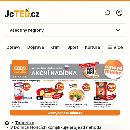
Všechny regiony
E-mail
Více
Zprávy
Doprava
Krimi
Sport
Kultura
Heslo
Blogy
Obnovit heslo
Inspirace
Čtenáři píší
Přihlásit se
Speciální přílohy
Přihlásit se přes Facebook
Inzerce
Ještě nemám účet, chci se
Registrovat
Táborsko
V Dolních Hořicích komplikuje průjezd nehoda