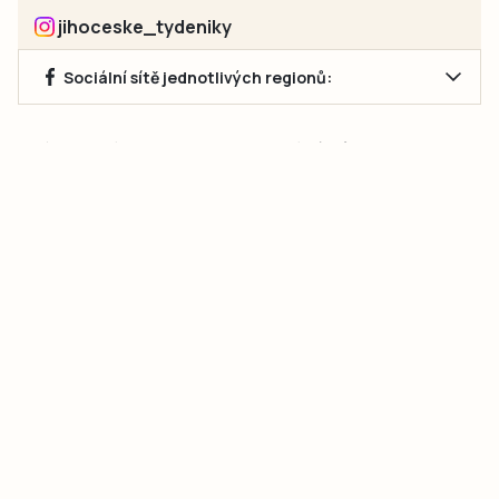
jihoceske_tydeniky
Sociální sítě jednotlivých regionů:
Jakékoliv užití obsahu, včetně převzetí článků, je bez souhlasu
společnosti Jihočeské týdeníky s.r.o. zakázáno. Souhlas lze
získat na e-mailu:
neumann@jihocesketydeniky.cz
.
2026 © Copyright Jihočeské týdeníky s.r.o.
Pravidla vkládání Inzerátů a zpracování osobních
údajů
Pravidla vkládání příspěvků
Hlavním cílem projektu „Nový vizuál webových stránek pro Jihočeské
týdeníky s.r.o." je optimalizace vizuálního stylu stávající značky a
modernizace grafického designu webu
jcted.cz
. Akcentována je funkčnost
uživatelského rozhraní webu, aby se stal moderním a přehledným zdrojem
důležitých a ověřených informací pro veřejnost. Projekt má zvýšit efektivitu a