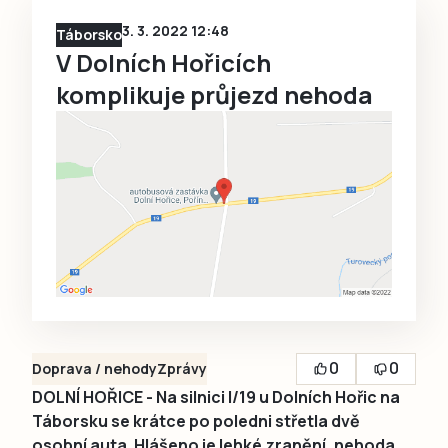
3. 3. 2022 12:48
Táborsko
V Dolních Hořicích
komplikuje průjezd nehoda
0
0
Doprava / nehody
Zprávy
DOLNÍ HOŘICE - Na silnici I/19 u Dolních Hořic na
Táborsku se krátce po poledni střetla dvě
osobní auta. Hlášeno je lehké zranění, nehoda