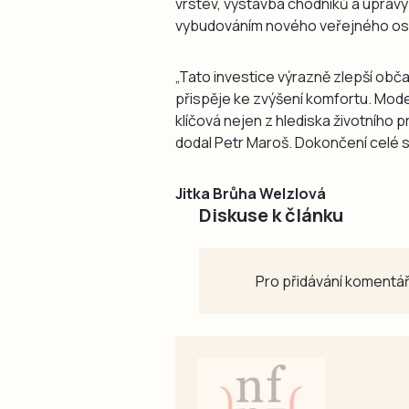
vrstev, výstavba chodníků a úpravy 
vybudováním nového veřejného osv
„Tato investice výrazně zlepší ob
přispěje ke zvýšení komfortu. Mod
klíčová nejen z hlediska životního pr
dodal Petr Maroš. Dokončení celé s
Jitka Brůha Welzlová
Diskuse k článku
Pro přidávání komentář