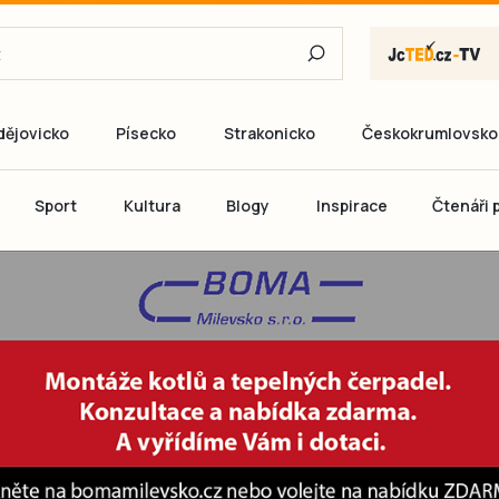
dějovicko
Písecko
Strakonicko
Českokrumlovsko
E-mail
Sport
Kultura
Blogy
Inspirace
Čtenáři p
Heslo
P
Přihlás
Ještě nemám ú