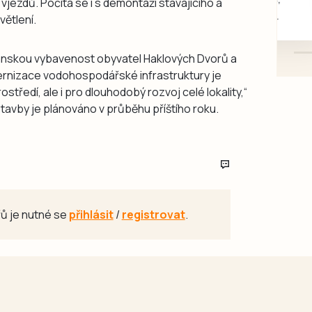
vjezdů. Počítá se i s demontáží stávajícího a
mazlivé, ihned k odběru.
ětlení.
čanskou vybavenost obyvatel Haklových Dvorů a
ernizace vodohospodářské infrastruktury je
ostředí, ale i pro dlouhodobý rozvoj celé lokality,“
tavby je plánováno v průběhu příštího roku.
ů je nutné se
přihlásit
/
registrovat
.