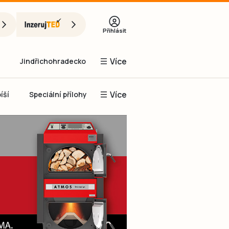
Přihlásit
Více
Jindřichohradecko
Více
íší
Speciální přílohy
Prachaticko
Inzerce
Obnovit heslo
řihlásit se
it se přes Facebook
čet, chci se
Registrovat