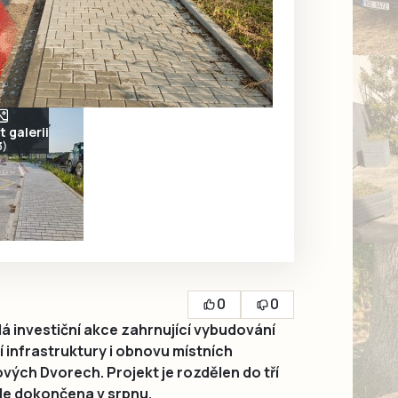
 galerii
3)
0
0
 investiční akce zahrnující vybudování
 infrastruktury i obnovu místních
vých Dvorech. Projekt je rozdělen do tří
ude dokončena v srpnu.