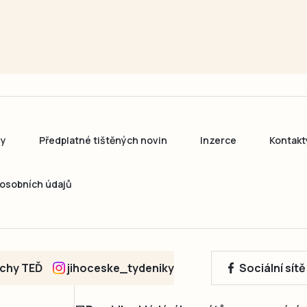
ny
Předplatné tištěných novin
Inzerce
Kontakt
osobních údajů
echy TEĎ
jihoceske_tydeniky
Sociální sít