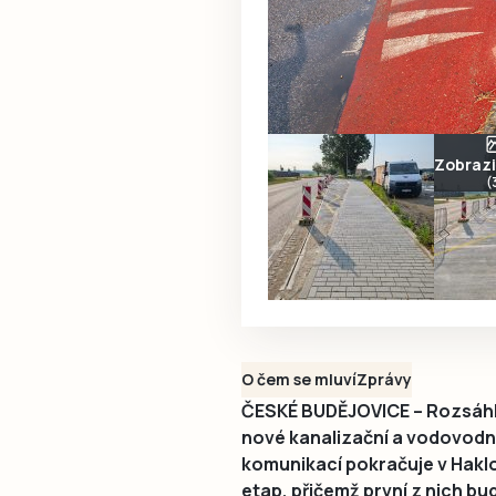
Zobrazit
(
O čem se mluví
Zprávy
ČESKÉ BUDĚJOVICE – Rozsáhlá
nové kanalizační a vodovodní
komunikací pokračuje v Haklo
etap, přičemž první z nich b