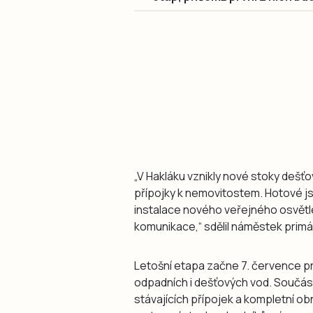
„V Hakláku vznikly nové stoky dešťo
přípojky k nemovitostem. Hotové js
instalace nového veřejného osvětl
komunikace,“ sdělil náměstek primá
Letošní etapa začne 7. července pra
odpadních i dešťových vod. Součást
stávajících přípojek a kompletní 