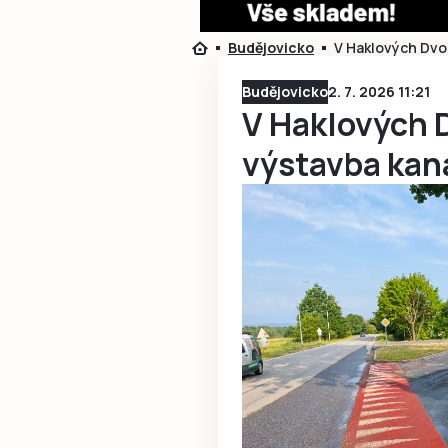
Budějovicko
V Haklových Dvo
Budějovicko
2. 7. 2026 11:21
V Haklových 
výstavba kan