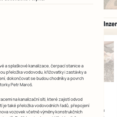
vé a splaškové kanalizace, čerpací stanice a
ou přeložka vodovodu, křižovatky i zastávky a
ení, dokončovat se budou chodníky a povrch
torky Petr Maroš.
Milevsko
Zdarma / za odvoz
Daruji do dobrých
cemi na kanalizační síti, které zajistí odvod
rukou kotě
í je také přeložka vodovodních řadů, přepojení
Daruji do dobrých rukou
obnova vozovek včetně výměny konstrukčních
kotě-kočka, odčervené,