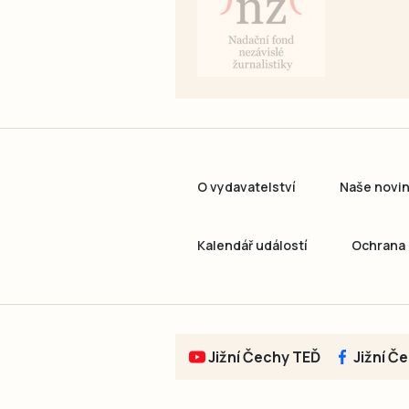
O vydavatelství
Naše novi
Kalendář událostí
Ochrana 
Jižní Čechy TEĎ
Jižní Č