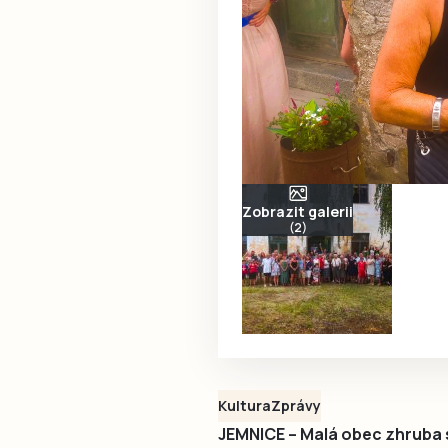
Zobrazit galerii
(2)
Kultura
Zprávy
JEMNICE – Malá obec zhruba s 