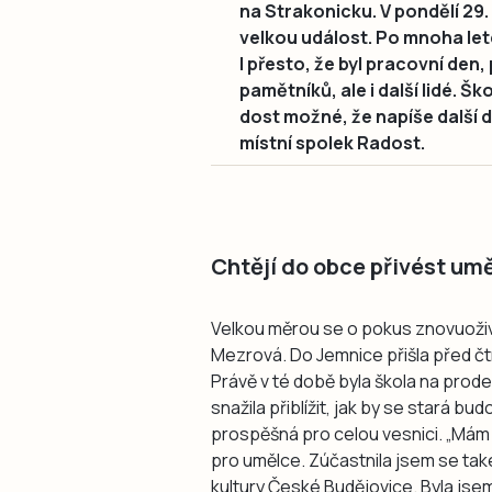
na Strakonicku. V pondělí 29. 
velkou událost. Po mnoha let
I přesto, že byl pracovní den,
pamětníků, ale i další lidé. Šk
dost možné, že napíše další d
místní spolek Radost.
Chtějí do obce přivést um
Velkou měrou se o pokus znovuoživi
Mezrová. Do Jemnice přišla před čtrná
Právě v té době byla škola na prode
snažila přiblížit, jak by se stará bu
prospěšná pro celou vesnici. „Mám 
pro umělce. Zúčastnila jsem se tak
kultury České Budějovice. Byla jse