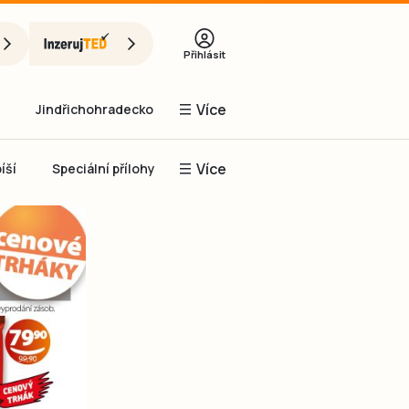
Přihlásit
Více
Jindřichohradecko
Více
íší
Speciální přílohy
Prachaticko
Inzerce
Obnovit heslo
řihlásit se
it se přes Facebook
čet, chci se
Registrovat