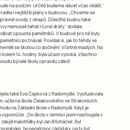
ude na podzim. Určitě budeme dávat včas vědět,“
radila i nejbližší plány s budovou. „Chceme se
právně svody z okapů. Důležité budou také
vy nemuseli tahat různé dráty,“ dodala.
podívat spousta pamětníků. V budově pro ně byly
pamětníci poznávali. Povídali si, jak to tehdy ve
teří neměli se školou co dočinění. Včetně mladých. Na
n kolem 14. hodiny, byla účast vysoká. Všechno
sudu bývalé školy opravdu záleží.
řijela také Eva Čapková z Radomyšle. Vystudovala
em, učila na škole Čelakovského ve Strakonicích.
odu na Základní škole v Radomyšli. Když je
u vypomůže. „Do školy v Jemnici jsem nastoupila v
zdejší malotřídky byl Jan Břicháček. Byl
zpomínám, že neměl moc rád kluky, na ty byl