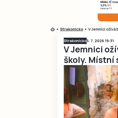
Strakonicko
V Jemnici ožívá b
Strakonicko
5. 7. 2026 19:31
V Jemnici oží
školy. Místní 