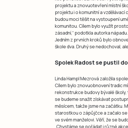
projektu a znovuotevření místní šk
projektu i o komunitní a vzdělávací
budou moci těšit na vystoupení uměl
komunitou. Cílem bylo využít prostor
zásadní,“ podotkla autorka nápadu.
Jedním z prvních kroků bylo obnove
škole dva. Druhý se nedochoval, ale 
Spolek Radost se pustil do
Linda Hampl Mezrová založila spolek
Cílem bylo znovuobnovení tradic m
rekonstrukce budovy bývalé školy, 
se budeme snažit získávat postup
měsícem, takže jsme na začátku. M
starostkou o zápůjčce a začalo se vy
ve svém manželovi. Věří, že se budo
„Chystáme se pořádat i různé akce,