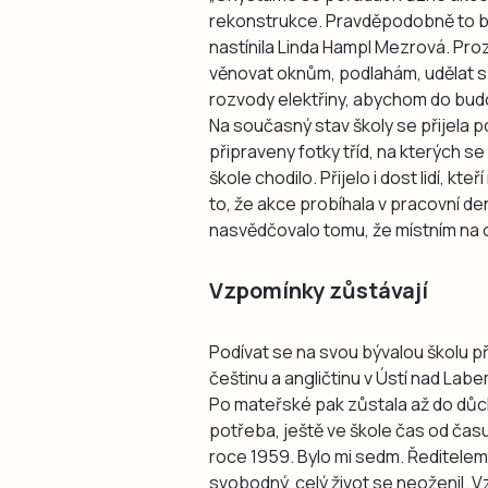
rekonstrukce. Pravděpodobně to b
nastínila Linda Hampl Mezrová. Proz
věnovat oknům, podlahám, udělat s
rozvody elektřiny, abychom do budo
Na současný stav školy se přijela 
připraveny fotky tříd, na kterých se 
škole chodilo. Přijelo i dost lidí, k
to, že akce probíhala v pracovní de
nasvědčovalo tomu, že místním na o
Vzpomínky zůstávají
Podívat se na svou bývalou školu p
češtinu a angličtinu v Ústí nad Lab
Po mateřské pak zůstala až do důch
potřeba, ještě ve škole čas od čas
roce 1959. Bylo mi sedm. Ředitelem 
svobodný, celý život se neoženil. V