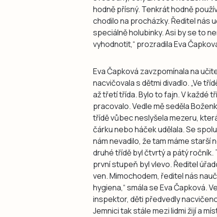
hodně přísný. Tenkrát hodně použív
chodilo na procházky. Ředitel nás u
speciálně holubinky. Asi by se to ne
vyhodnotit,“ prozradila Eva Čapková.
Eva Čapková zavzpomínala na učitel
nacvičovala s dětmi divadlo. „Ve tří
až třetí třída. Bylo to fajn. V každé
pracovalo. Vedle mě seděla Boženka
třídě vůbec neslyšela mezeru, kter
čárku nebo háček udělala. Se spol
nám nevadilo, že tam máme starší n
druhé třídě byl čtvrtý a pátý ročník
první stupeň byl vlevo. Ředitel úřad
ven. Mimochodem, ředitel nás nauči
hygiena,“ smála se Eva Čapková. Ve 
inspektor, děti předvedly nacvičen
Jemnici tak stále mezi lidmi žijí a mí