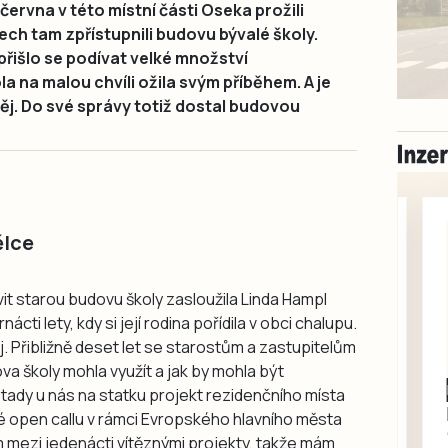
června v této místní části Oseka prožili
ech tam zpřístupnili budovu bývalé školy.
 přišlo se podívat velké množství
ola na malou chvíli ožila svým příběhem. A je
ěj. Do své správy totiž dostal budovou
ělce
t starou budovu školy zasloužila Linda Hampl
cti lety, kdy si její rodina pořídila v obci chalupu.
j. Přibližně deset let se starostům a zastupitelům
dova školy mohla využít a jak by mohla být
Milevsko
tady u nás na statku projekt rezidenčního místa
Zdarma / za odvoz
é open callu v rámci Evropského hlavního města
Daruji do dobrých
m mezi jedenácti vítěznými projekty, takže mám