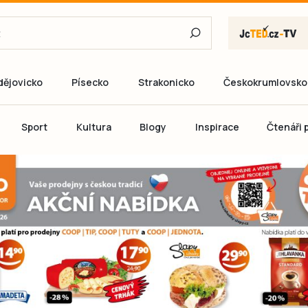
dějovicko
Písecko
Strakonicko
Českokrumlovsko
E-mail
Sport
Kultura
Blogy
Inspirace
Čtenáři p
Heslo
P
Přihlás
Ještě nemám ú