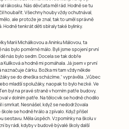
al rákosku. Nás děvčata měl rád. Hodně se tu
čil houbařit. Všechny houby vždy ochutnával,
mělo, ale protože je znal, tak to uměl správně
 Hodně tenkrát děti sbíraly také bylinky.
ky Marii Michálkovou a Aninku Málovou, ta
dě nás bylo poměrně málo. Byli jsme spojení první
 třídě nás bylo sedm. Docela se tak dobře
 Kulíková a hodně mi pomáhala. Já jsem v první
á naznačuje čárku. Božka mi tam vždy někde
užáky se do dneška scházíme,“ vyprávěla. „Vůbec
ebo mladší spolužáky, naopak to bylo hezké. Ve
. Ten byl na pravé straně v horním patře budovy,
oval v dolním patře. Na tělocvik se hodně chodilo
l i smrkat. Nesnášel, když se nedodržovala
škole se hodně hrálo a zpívalo. Když přišel
ou sestavu. Měla úspěch. Vzpomínky na školu v
stní by rádi, kdyby v budově bývalé školy další