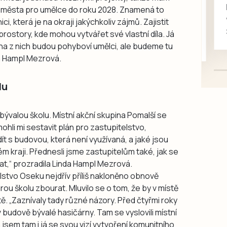
rukou kotě
o města pro umělce do roku 2028. Znamená to
Daruji do dobrých rukou
, která je na okraji jakýchkoliv zájmů. Zajistit
kotě-kočka, odčervené,
prostory, kde mohou vytvářet své vlastní díla. Já
mazlivé, ihned k odběru.
na z nich budou pohyboví umělci, ale budeme tu
da Hampl Mezrová.
lu
ší bývalou školu. Místní akční skupina Pomalší se
li mi sestavit plán pro zastupitelstvo,
ít s budovou, která není využívaná, a jaké jsou
ém kraji. Přednesli jsme zastupitelům také, jak se
t,“ prozradila Linda Hampl Mezrová.
lstvo Oseku nejdřív příliš nakloněno obnově
ou školu zbourat. Mluvilo se o tom, že by v místě
ě. „Zaznívaly tady různé názory. Před čtyřmi roky
budově bývalé hasičárny. Tam se vyslovili místní
jsem tam i já se svou vizí vytvoření komunitního