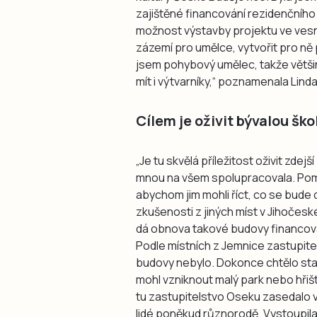
zajištěné financování rezidenčníh
možnost výstavby projektu ve vesnici
zázemí pro umělce, vytvořit pro ně 
jsem pohybový umělec, takže větši
mít i výtvarníky,“ poznamenala Lin
Cílem je oživit bývalou ško
„Je tu skvělá příležitost oživit zdej
mnou na všem spolupracovala. Pomoh
abychom jim mohli říct, co se bude d
zkušenosti z jiných míst v Jihočesk
dá obnova takové budovy financova
Podle místních z Jemnice zastupite
budovy nebylo. Dokonce chtělo star
mohl vzniknout malý park nebo hřišt
tu zastupitelstvo Oseku zasedalo v 
lidé poněkud různorodě. Vystoupila 