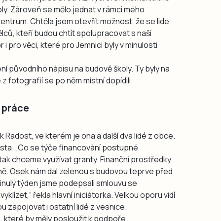
oly. Zároveň se mělo jednat v rámci mého
 centrum. Chtěla jsem otevřít možnost, že se lidé
ců, kteří budou chtít spolupracovat s naší
 i pro věci, které pro Jemnici byly v minulosti
ní původního nápisu na budově školy. Ty byly na
z fotografií se po něm místní dopídili.
 práce
 Radost, ve kterém je ona a další dva lidé z obce.
ísta. „Co se týče financování postupné
tak chceme využívat granty. Finanční prostředky
ně. Osek nám dal zelenou s budovou teprve před
inulý týden jsme podepsali smlouvu se
klízet,“ řekla hlavní iniciátorka. Velkou oporu vidí
u zapojovat i ostatní lidé z vesnice.
 které by měly posloužit k podpoře