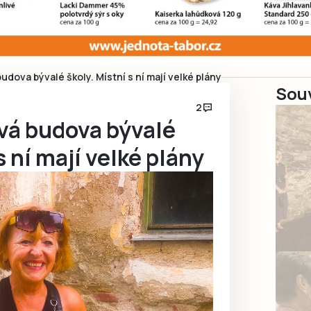
udova bývalé školy. Místní s ní mají velké plány
Souv
2
vá budova bývalé
s ní mají velké plány