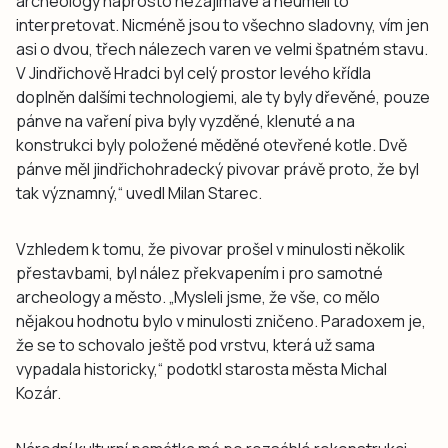
archeology naprosto nezajímavé a neuměli to
interpretovat. Nicméně jsou to všechno sladovny, vím jen
asi o dvou, třech nálezech varen ve velmi špatném stavu.
V Jindřichově Hradci byl celý prostor levého křídla
doplněn dalšími technologiemi, ale ty byly dřevěné, pouze
pánve na vaření piva byly vyzděné, klenuté a na
konstrukci byly položené měděné otevřené kotle. Dvě
pánve měl jindřichohradecký pivovar právě proto, že byl
tak významný,“ uvedl Milan Starec.
Vzhledem k tomu, že pivovar prošel v minulosti několik
přestavbami, byl nález překvapením i pro samotné
archeology a město. „Mysleli jsme, že vše, co mělo
nějakou hodnotu bylo v minulosti zničeno. Paradoxem je,
že se to schovalo ještě pod vrstvu, která už sama
vypadala historicky,“ podotkl starosta města Michal
Kozár.