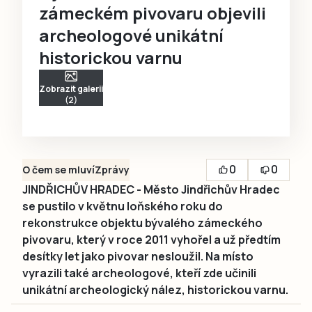
zámeckém pivovaru objevili
archeologové unikátní
historickou varnu
Zobrazit galerii
(2)
0
0
O čem se mluví
Zprávy
JINDŘICHŮV HRADEC - Město Jindřichův Hradec
se pustilo v květnu loňského roku do
rekonstrukce objektu bývalého zámeckého
pivovaru, který v roce 2011 vyhořel a už předtím
desítky let jako pivovar nesloužil. Na místo
vyrazili také archeologové, kteří zde učinili
unikátní archeologický nález, historickou varnu.