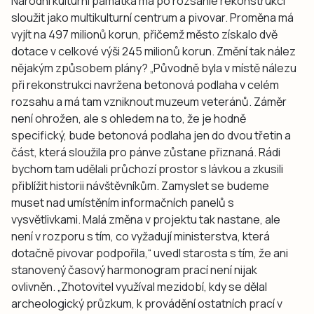
Národní kulturní památka má po rozsáhlé rekonstrukci
sloužit jako multikulturní centrum a pivovar. Proměna má
vyjít na 497 milionů korun, přičemž město získalo dvě
dotace v celkové výši 245 milionů korun. Změní tak nález
nějakým způsobem plány? „Původně byla v místě nálezu
při rekonstrukci navržena betonová podlaha v celém
rozsahu a má tam vzniknout muzeum veteránů. Záměr
není ohrožen, ale s ohledem na to, že je hodně
specifický, bude betonová podlaha jen do dvou třetin a
část, která sloužila pro pánve zůstane přiznaná. Rádi
bychom tam udělali průchozí prostor s lávkou a zkusili
přiblížit historii návštěvníkům. Zamyslet se budeme
muset nad umístěním informačních panelů s
vysvětlivkami. Malá změna v projektu tak nastane, ale
není v rozporu s tím, co vyžadují ministerstva, která
dotačně pivovar podpořila,“ uvedl starosta s tím, že ani
stanovený časový harmonogram prací není nijak
ovlivněn. „Zhotovitel využíval mezidobí, kdy se dělal
archeologický průzkum, k provádění ostatních prací v