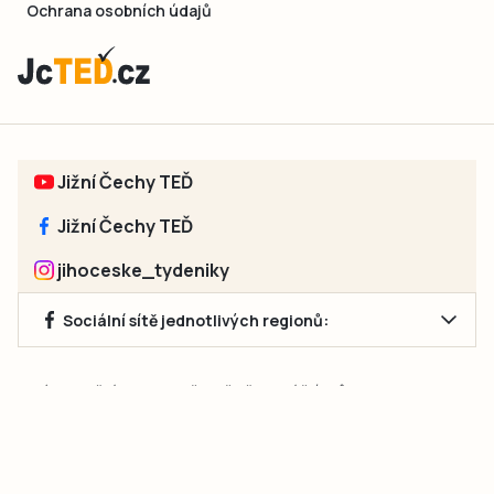
Ochrana osobních údajů
Jižní Čechy TEĎ
Jižní Čechy TEĎ
jihoceske_tydeniky
Sociální sítě jednotlivých regionů:
Jakékoliv užití obsahu, včetně převzetí článků, je bez souhlasu
společnosti Jihočeské týdeníky s.r.o. zakázáno. Souhlas lze
získat na e-mailu:
neumann@jihocesketydeniky.cz
.
2026 © Copyright Jihočeské týdeníky s.r.o.