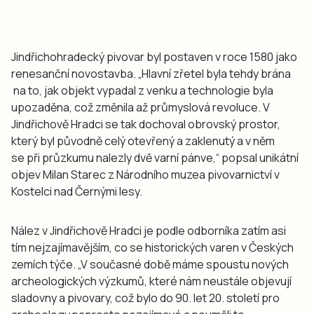
Jindřichohradecký pivovar byl postaven v roce 1580 jako
renesanční novostavba. „Hlavní zřetel byla tehdy brána
na to, jak objekt vypadal z venku a technologie byla
upozaděna, což změnila až průmyslová revoluce. V
Jindřichově Hradci se tak dochoval obrovský prostor,
který byl původně celý otevřený a zaklenutý a v něm
se při průzkumu nalezly dvě varní pánve,“ popsal unikátní
objev Milan Starec z Národního muzea pivovarnictví v
Kostelci nad Černými lesy.
Nález v Jindřichově Hradci je podle odborníka zatím asi
tím nejzajímavějším, co se historických varen v Českých
zemích týče. „V současné době máme spoustu nových
archeologických výzkumů, které nám neustále objevují
sladovny a pivovary, což bylo do 90. let 20. století pro