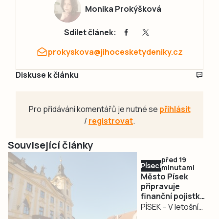
Monika Prokýšková
Sdílet článek:
prokyskova@jihocesketydeniky.cz
Diskuse k článku
Pro přidávání komentářů je nutné se
přihlásit
/
registrovat
.
Související články
před 19
Písecko
minutami
Město Písek
připravuje
finanční pojistku
kvůli časovému
PÍSEK – V letošním
posunu dotací u
mimořádném