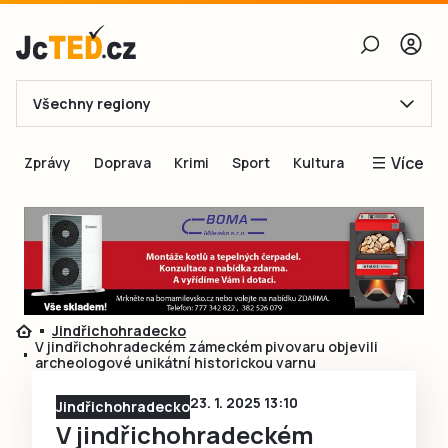
Všechny regiony
E-mail
Více
Zprávy
Doprava
Krimi
Sport
Kultura
Heslo
Blogy
Obnovit heslo
Inspirace
Čtenáři píší
Přihlásit se
Speciální přílohy
Jindřichohradecko
Přihlásit se přes Facebook
Inzerce
V jindřichohradeckém zámeckém pivovaru objevili
archeologové unikátní historickou varnu
Ještě nemám účet, chci se
Registrovat
23. 1. 2025 13:10
Jindřichohradecko
V jindřichohradeckém