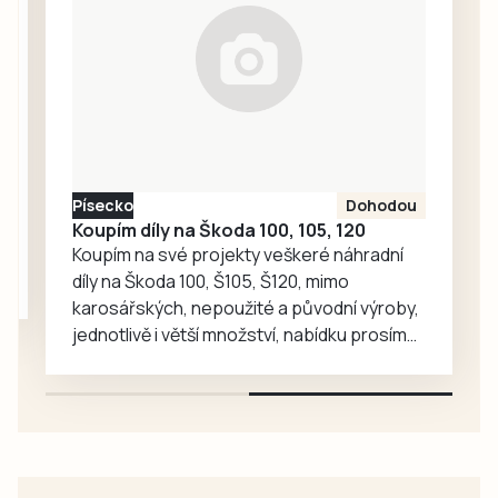
před osmadvaceti
lety…
Písecko
Dohodou
Koupím díly na Škoda 100, 105, 120
Koupím na své projekty veškeré náhradní
díly na Škoda 100, Š105, Š120, mimo
karosářských, nepoužité a původní výroby,
jednotlivě i větší množství, nabídku prosím
pouze na e-mail: svorpi@seznam.cz.