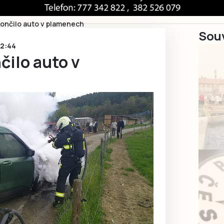
končilo auto v plamenech
Souv
12:44
čilo auto v