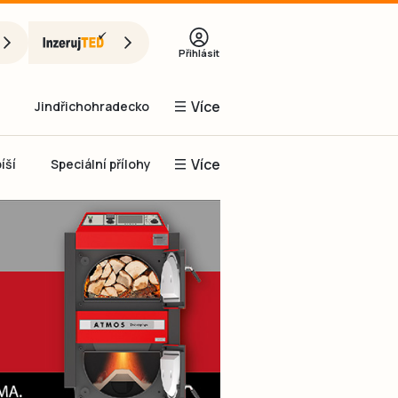
Přihlásit
Více
Jindřichohradecko
Více
íší
Speciální přílohy
Prachaticko
Inzerce
Obnovit heslo
řihlásit se
it se přes Facebook
čet, chci se
Registrovat