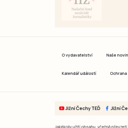
O vydavatelství
Naše novi
Kalendář událostí
Ochrana 
Jižní Čechy TEĎ
Jižní Č
Jakékoliv užití obsahu, včetně převzetí