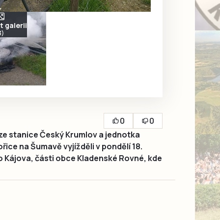
 galerii
3)
0
0
 ze stanice Český Krumlov a jednotka
ice na Šumavě vyjížděli v pondělí 18.
o Kájova, části obce Kladenské Rovné, kde