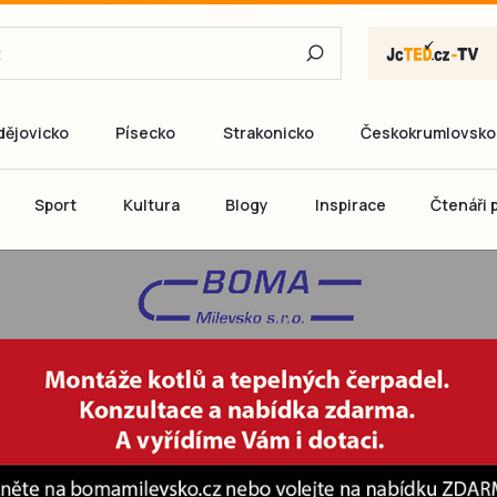
dějovicko
Písecko
Strakonicko
Českokrumlovsko
E-mail
Sport
Kultura
Blogy
Inspirace
Čtenáři p
Heslo
P
Přihlás
Ještě nemám ú