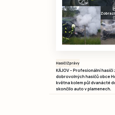
Zobrazit
(
Hasiči
Zprávy
KÁJOV – Profesionální hasiči
dobrovolných hasičů obce Hoř
května kolem půl dvanácté d
skončilo auto v plamenech.