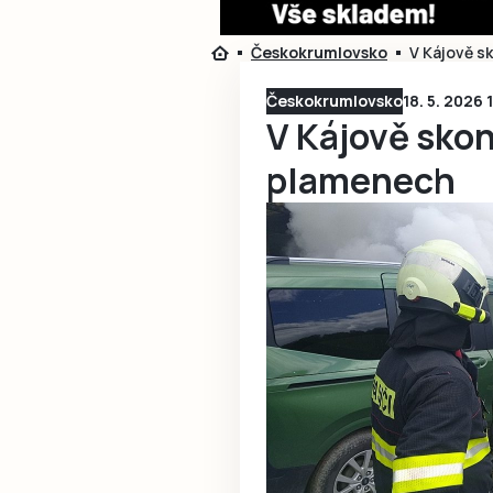
Českokrumlovsko
V Kájově s
Českokrumlovsko
18. 5. 2026 
V Kájově skon
plamenech