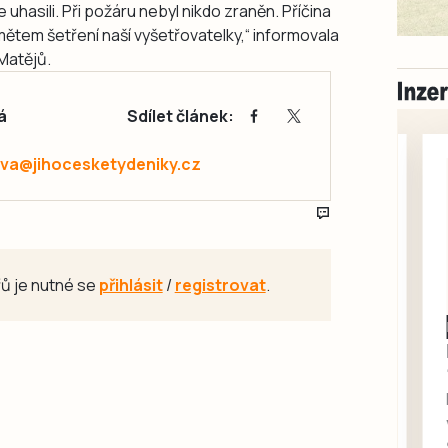
uhasili. Při požáru nebyl nikdo zraněn. Příčina
mětem šetření naší vyšetřovatelky,“ informovala
Matějů.
á
Sdílet článek:
va@jihocesketydeniky.cz
ů je nutné se
přihlásit
/
registrovat
.
Milevsko
Zdarma / za odvoz
Daruji do dobrých
rukou kotě
Daruji do dobrých rukou
kotě-kočka, odčervené,