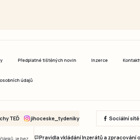
ny
Předplatné tištěných novin
Inzerce
Kontakt
osobních údajů
echy TEĎ
jihoceske_tydeniky
Sociální sít
Pravidla vkládání Inzerátů a zpracování
 článků, je bez