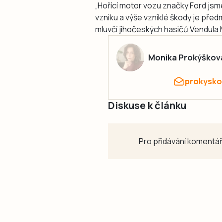
„Hořící motor vozu značky Ford jsme 
vzniku a výše vzniklé škody je před
mluvčí jihočeských hasičů Vendula 
Monika Prokýškov
prokysko
Diskuse k článku
Pro přidávání komentář