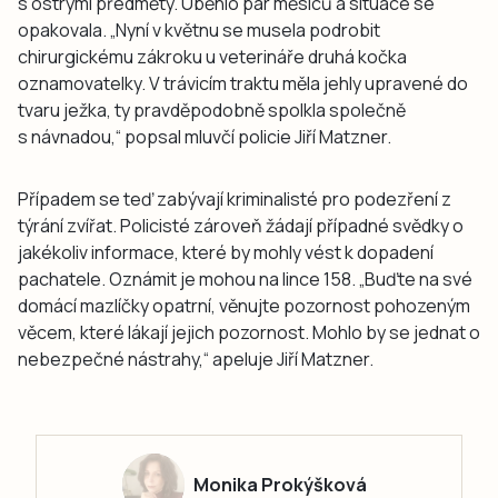
s ostrými předměty. Uběhlo pár měsíců a situace se
opakovala. „Nyní v květnu se musela podrobit
chirurgickému zákroku u veterináře druhá kočka
oznamovatelky. V trávicím traktu měla jehly upravené do
tvaru ježka, ty pravděpodobně spolkla společně
s návnadou,“ popsal mluvčí policie Jiří Matzner.
Případem se teď zabývají kriminalisté pro podezření z
týrání zvířat. Policisté zároveň žádají případné svědky o
jakékoliv informace, které by mohly vést k dopadení
pachatele. Oznámit je mohou na lince 158. „Buďte na své
domácí mazlíčky opatrní, věnujte pozornost pohozeným
věcem, které lákají jejich pozornost. Mohlo by se jednat o
nebezpečné nástrahy,“ apeluje Jiří Matzner.
Monika Prokýšková