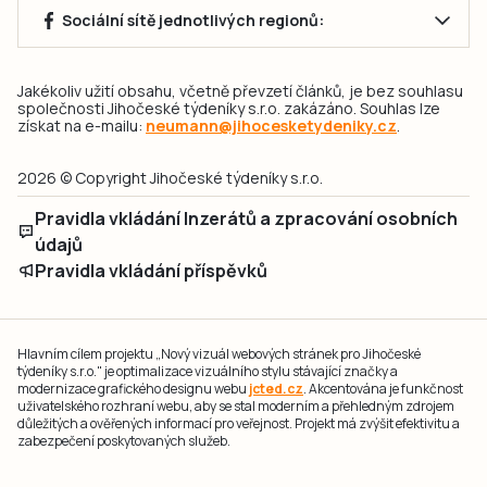
Sociální sítě jednotlivých regionů:
Jakékoliv užití obsahu, včetně převzetí článků, je bez souhlasu
společnosti Jihočeské týdeníky s.r.o. zakázáno. Souhlas lze
získat na e-mailu:
neumann@jihocesketydeniky.cz
.
2026 © Copyright Jihočeské týdeníky s.r.o.
Pravidla vkládání Inzerátů a zpracování osobních
údajů
Pravidla vkládání příspěvků
Hlavním cílem projektu „Nový vizuál webových stránek pro Jihočeské
týdeníky s.r.o." je optimalizace vizuálního stylu stávající značky a
modernizace grafického designu webu
jcted.cz
. Akcentována je funkčnost
uživatelského rozhraní webu, aby se stal moderním a přehledným zdrojem
důležitých a ověřených informací pro veřejnost. Projekt má zvýšit efektivitu a
zabezpečení poskytovaných služeb.