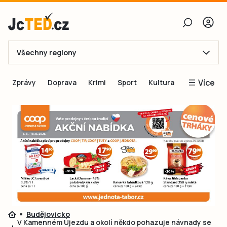
Všechny regiony
E-mail
Více
Zprávy
Doprava
Krimi
Sport
Kultura
Heslo
Blogy
Obnovit heslo
Inspirace
Čtenáři píší
Přihlásit se
Speciální přílohy
Přihlásit se přes Facebook
Inzerce
Ještě nemám účet, chci se
Registrovat
Budějovicko
V Kamenném Újezdu a okolí někdo pohazuje návnady se