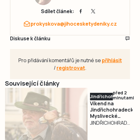
Sdílet článek:
prokyskova@jihocesketydeniky.cz
Diskuse k článku
Pro přidávání komentářů je nutné se
přihlásit
/
registrovat
.
Související články
před 2
Jindřichohradecko
minutami
Víkend na
Jindřichohradecku:
Myslivecké
vytrubování,
JINDŘICHOHRADECKO
autorská móda a
– Až se v sobotu o
všichni v
deváté ranní