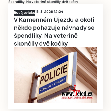
špendlíky. Na veterině skončily dvě kočky
15. 5. 2026 12:24
Budějovicko
V Kamenném Újezdu a okolí
někdo pohazuje návnady se
špendlíky. Na veterině
skončily dvě kočky