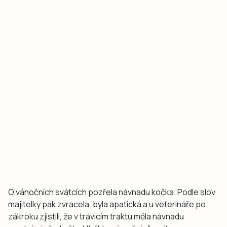
O vánočních svátcích pozřela návnadu kočka. Podle slov
majitelky pak zvracela, byla apatická a u veterináře po
zákroku zjistili, že v trávicím traktu měla návnadu