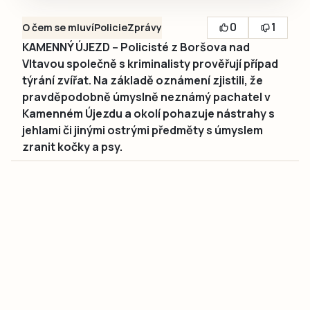
0
1
O čem se mluví
Policie
Zprávy
KAMENNÝ ÚJEZD – Policisté z Boršova nad
Vltavou společně s kriminalisty prověřují případ
týrání zvířat. Na základě oznámení zjistili, že
pravděpodobně úmyslně neznámý pachatel v
Kamenném Újezdu a okolí pohazuje nástrahy s
jehlami či jinými ostrými předměty s úmyslem
zranit kočky a psy.