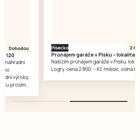
nepodařilo
jednoznačně
potvrdit, že by se
na některém z
míst skutečně
pohybovala.
Písecko
2 800 Kč
Pronájem garáže v Pisku – lokalita Logry
Nabízím pronájem garáže v Pisku, lokalita
Logry, cena 2 800, – Kč /měsíc, volná IHNED