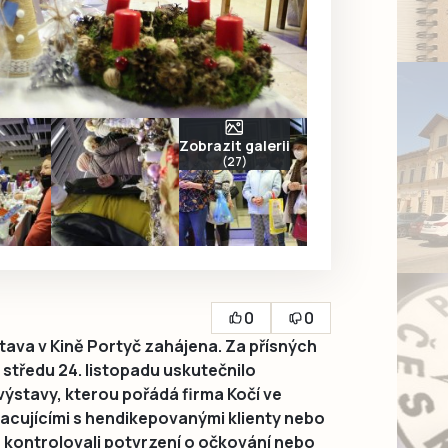
Zobrazit galerii
(27)
0
0
stava v Kině Portyč zahájena. Za přísných
středu 24. listopadu uskutečnilo
výstavy, kterou pořádá firma Kočí ve
acujícími s hendikepovanými klienty nebo
 kontrolovali potvrzení o očkování nebo