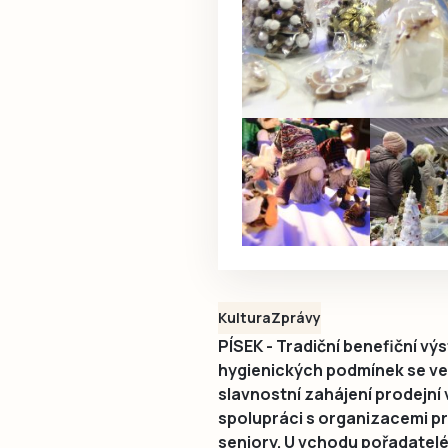
Kultura
Zprávy
PÍSEK - Tradiční benefiční vý
hygienických podmínek se ve 
slavnostní zahájení prodejní 
spolupráci s organizacemi pr
seniory. U vchodu pořadatelé