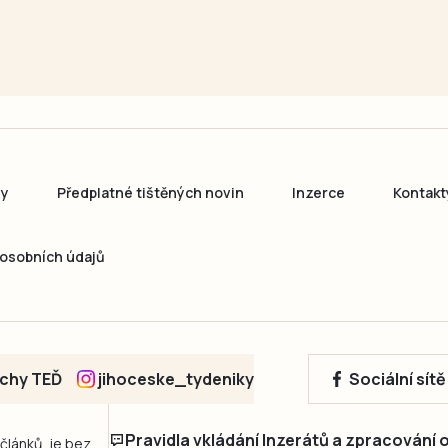
ny
Předplatné tištěných novin
Inzerce
Kontakt
osobních údajů
echy TEĎ
jihoceske_tydeniky
Sociální sít
Pravidla vkládání Inzerátů a zpracování
 článků, je bez