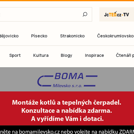
dějovicko
Písecko
Strakonicko
Českokrumlovsko
E-mail
Sport
Kultura
Blogy
Inspirace
Čtenáři p
Heslo
P
Přihlás
Ještě nemám ú