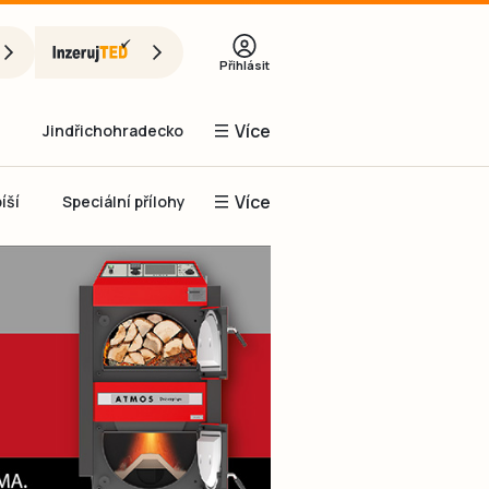
Přihlásit
Více
Jindřichohradecko
Více
íší
Speciální přílohy
Prachaticko
Inzerce
Obnovit heslo
řihlásit se
it se přes Facebook
čet, chci se
Registrovat