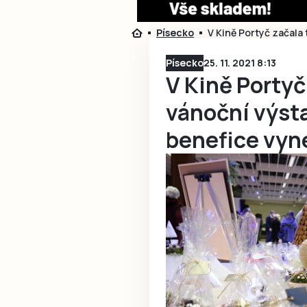
Písecko
V Kině Portyč začala 
Písecko
25. 11. 2021 8:13
V Kině Portyč
vánoční výsta
benefice vyne