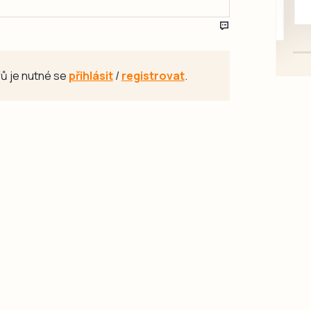
mazlivé, ihned k odběru.
ů je nutné se
přihlásit
/
registrovat
.