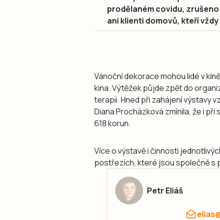
prodělaném covidu, zrušeno b
ani klienti domovů, kteří vžd
Vánoční dekorace mohou lidé v kině
kina. Výtěžek půjde zpět do organiza
terapii. Hned při zahájení výstavy v
Diana Procházková zmínila, že i při
618 korun.
Více o výstavě i činnosti jednotliv
postřezích, které jsou společně s 
Petr Eliáš
elias