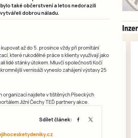
ylo také občerstvení a letos nedorazili
y vytvářeli dobrou náladu.
 kupovat až do 5. prosince vždy při promítání
cí, které rukodělné práce s klienty využívají jako
zali lidé stánky útokem. Mluvčí společnosti Kočí
 skromnější vernisáži vyneslo zahájení výstavy 25
ých organizací najdete v tištěných Píseckých
Milevsko
portálem Jižní Čechy TEĎ partnery akce.
Zdarma / za odvoz
Daruji do dobrých
Sdílet článek:
rukou kotě
Daruji do dobrých rukou
@jihocesketydeniky.cz
kotě-kočka, odčervené,