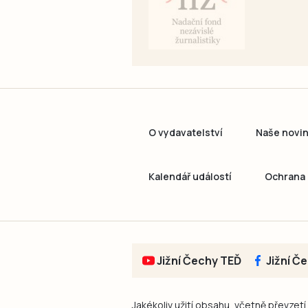
O vydavatelství
Naše novi
Kalendář událostí
Ochrana 
Jižní Čechy TEĎ
Jižní Č
Jakékoliv užití obsahu, včetně převzetí