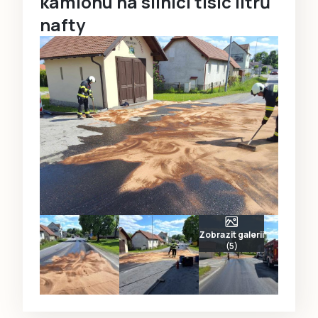
kamionu na silnici tisíc litrů
nafty
Zobrazit galerii
(5)