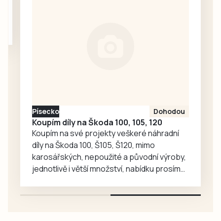
Joeyho a
společné aktivity.
Chandlera má v
táborské
zoologické
zahradě velký
ohlas. Zájem o
medvědy baribaly
vzrostl. Zoo se
proto rozhodla, že
Písecko
Dohodou
je zájemcům
Koupím díly na Škoda 100, 105, 120
představí
Koupím na své projekty veškeré náhradní
mnohem…
díly na Škoda 100, Š105, Š120, mimo
karosářských, nepoužité a původní výroby,
jednotlivě i větší množství, nabídku prosím
pouze na e-mail: svorpi@seznam.cz.