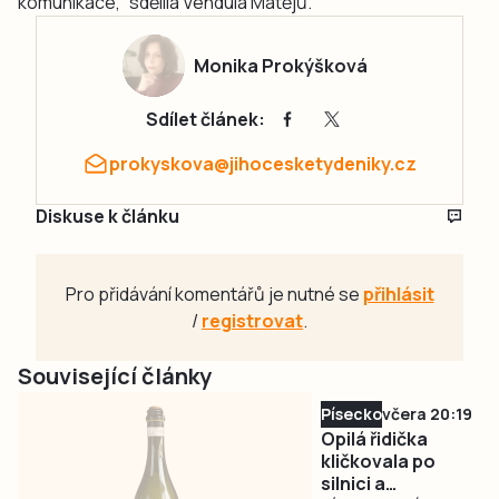
komunikace,“ sdělila Vendula Matějů.
Monika Prokýšková
Sdílet článek:
prokyskova@jihocesketydeniky.cz
Diskuse k článku
Pro přidávání komentářů je nutné se
přihlásit
/
registrovat
.
Související články
Písecko
včera 20:19
Opilá řidička
kličkovala po
silnici a