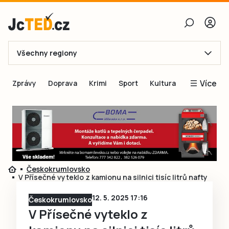
Všechny regiony
E-mail
Více
Zprávy
Doprava
Krimi
Sport
Kultura
Heslo
Blogy
Obnovit heslo
Inspirace
Čtenáři píší
Přihlásit se
Speciální přílohy
Českokrumlovsko
Přihlásit se přes Facebook
Inzerce
V Přísečné vyteklo z kamionu na silnici tisíc litrů nafty
Ještě nemám účet, chci se
Registrovat
12. 5. 2025 17:16
Českokrumlovsko
V Přísečné vyteklo z