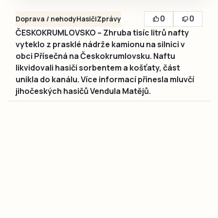
0
0
Doprava / nehody
Hasiči
Zprávy
ČESKOKRUMLOVSKO – Zhruba tisíc litrů nafty
vyteklo z prasklé nádrže kamionu na silnici v
obci Přísečná na Českokrumlovsku. Naftu
likvidovali hasiči sorbentem a košťaty, část
unikla do kanálu. Více informací přinesla mluvčí
jihočeských hasičů Vendula Matějů.