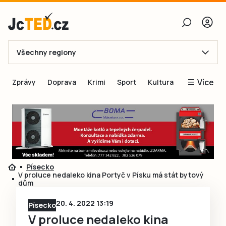
Všechny regiony
E-mail
Více
Zprávy
Doprava
Krimi
Sport
Kultura
Heslo
Blogy
Obnovit heslo
Inspirace
Čtenáři píší
Přihlásit se
Speciální přílohy
Písecko
Přihlásit se přes Facebook
Inzerce
V proluce nedaleko kina Portyč v Písku má stát bytový
dům
Ještě nemám účet, chci se
Registrovat
20. 4. 2022 13:19
Písecko
V proluce nedaleko kina