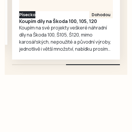
oplátku vyprávějí
zajímavé příběhy.
Písecko
Dohodou
Koupím díly na Škoda 100, 105, 120
Koupím na své projekty veškeré náhradní
díly na Škoda 100, Š105, Š120, mimo
karosářských, nepoužité a původní výroby,
jednotlivě i větší množství, nabídku prosím
pouze na e-mail: svorpi@seznam.cz.