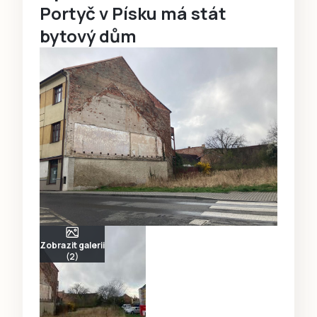
Portyč v Písku má stát
bytový dům
Zobrazit galerii
(2)