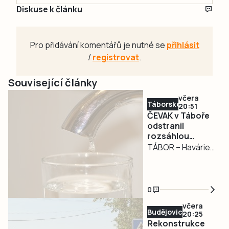
Diskuse k článku
Pro přidávání komentářů je nutné se
přihlásit
/
registrovat
.
Související články
včera
Táborsko
20:51
ČEVAK v Táboře
odstranil
rozsáhlou
havárii a v půl
TÁBOR – Havárie
osmé spustil
vodovodu, po
vodu
které se dnes
odpoledne ocitla
0
bez vody zhruba
včera
třetina města v
Budějovicko
20:25
severní části
Rekonstrukce