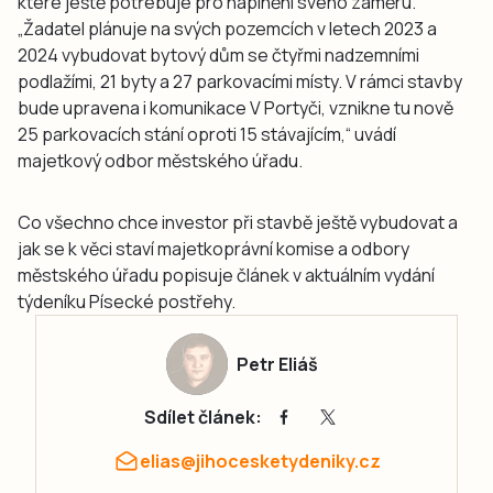
které ještě potřebuje pro naplnění svého záměru.
„Žadatel plánuje na svých pozemcích v letech 2023 a
2024 vybudovat bytový dům se čtyřmi nadzemními
podlažími, 21 byty a 27 parkovacími místy. V rámci stavby
bude upravena i komunikace V Portyči, vznikne tu nově
25 parkovacích stání oproti 15 stávajícím,“ uvádí
majetkový odbor městského úřadu.
Co všechno chce investor při stavbě ještě vybudovat a
jak se k věci staví majetkoprávní komise a odbory
městského úřadu popisuje článek v aktuálním vydání
týdeníku Písecké postřehy.
Petr Eliáš
Sdílet článek:
elias@jihocesketydeniky.cz