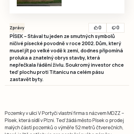
0
0
Zprávy
PÍSEK – Stával tu jeden ze smutných symbolů
ničivé písecké povodně v roce 2002. Dům, který
musel jít po velké vodě k zemi, dodnes připomíná
proluka a znatelný obrys stavby, která
nepřečkala řádění živlu. Soukromý investor chce
teď plochu proti Titanicu na celém pásu
zastavět byty.
Pozemky v ulici V Portyči vlastní firma s názvem MDZZ –
Písek, která sídlí v Plzni. Teď žádá město Písek o prodej
malých částí pozemků o výměře 52 metrů čtverečních,