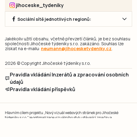
jihoceske_tydeniky
Sociální sítě jednotlivých regionů:
Jakékoliv užití obsahu, včetně převzetí článků, je bez souhlasu
společnosti Jihočeské týdeníky s.r.o. zakázáno. Souhlas lze
získat na e-mailu:
neumann@jihocesketydeniky.cz
.
2026 © Copyright Jihočeské týdeníky s.r.o.
Pravidla vkládání Inzerátů a zpracování osobních
údajů
Pravidla vkládání příspěvků
Hlavním cílem projektu „Nový vizuál webových stránek pro Jihočeské
týdeníky s.r.o." je optimalizace vizuálního stylu stávající značky a
modernizace grafického designu webu
jcted.cz
. Akcentována je funkčnost
uživatelského rozhraní webu, aby se stal moderním a přehledným zdrojem
důležitých a ověřených informací pro veřejnost. Projekt má zvýšit efektivitu a