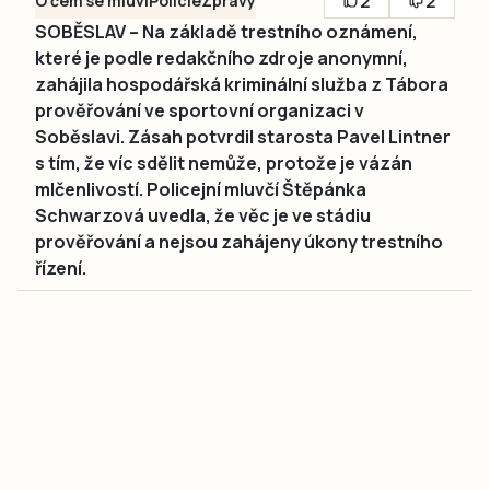
2
2
O čem se mluví
Policie
Zprávy
SOBĚSLAV – Na základě trestního oznámení,
které je podle redakčního zdroje anonymní,
zahájila hospodářská kriminální služba z Tábora
prověřování ve sportovní organizaci v
Soběslavi. Zásah potvrdil starosta Pavel Lintner
s tím, že víc sdělit nemůže, protože je vázán
mlčenlivostí. Policejní mluvčí Štěpánka
Schwarzová uvedla, že věc je ve stádiu
prověřování a nejsou zahájeny úkony trestního
řízení.