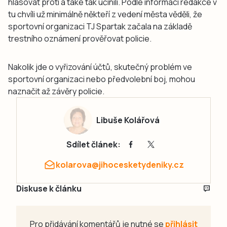
hlasovat proti a také tak učinili. Podle informací redakce v
tu chvíli už minimálně někteří z vedení města věděli, že
sportovní organizaci TJ Spartak začala na základě
trestního oznámení prověřovat policie.
Nakolik jde o vyřizování účtů, skutečný problém ve
sportovní organizaci nebo předvolební boj, mohou
naznačit až závěry policie.
Libuše Kolářová
Sdílet článek:
kolarova@jihocesketydeniky.cz
Diskuse k článku
Pro přidávání komentářů je nutné se
přihlásit