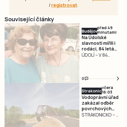
/
registrovat
.
Související články
před 49
Budějovicko
minutami
Na Údolské
slavnosti mířili i
rodáci, 84 letá
Jana Hlaváčová
ÚDOLÍ – V 84
vážila cestu ze
letech urazila 300
Zlína, aby objala
kilometrů ze Zlína
spolužačku
a na srazu rodáků
0
u Nových Hradů se
včera
objala se
Strakonicko
16:03
spolužačkou.
Vodoprávní úřad
Vztah ke kraji pod
zakázal odběr
povrchových
Novohradskými
vod na
STRAKONICKO – V
horami Janu
Strakonicku
reakci na
Hlaváčovou