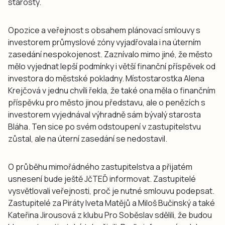
starosty.
Opozice a veřejnost s obsahem plánovací smlouvy s
investorem průmyslové zóny vyjadřovala i na úterním
zasedání nespokojenost. Zaznívalo mimo jiné, že město
mělo vyjednat lepší podmínky i větší finanční příspěvek od
investora do městské pokladny. Místostarostka Alena
Krejčová v jednu chvíli řekla, že také ona měla o finančním
příspěvku pro město jinou představu, ale o penězích s
investorem vyjednával výhradně sám bývalý starosta
Bláha. Ten sice po svém odstoupení v zastupitelstvu
zůstal, ale na úterní zasedání se nedostavil.
O průběhu mimořádného zastupitelstva a přijatém
usnesení bude ještě JčTEĎ informovat. Zastupitelé
vysvětlovali veřejnosti, proč je nutné smlouvu podepsat.
Zastupitelé za Piráty Iveta Matějů a Miloš Bučinský a také
Kateřina Jirousová z klubu Pro Soběslav sdělili, že budou