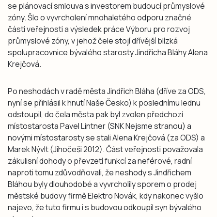
se plánovací smlouva s investorem budoucí průmyslové
zóny. Šlo o vyvrcholení mnohaletého odporu značné
části veřejnosti a výsledek práce Výboru pro rozvoj
průmyslové zóny, v jehož čele stojí dřívější blízká
spolupracovnice bývalého starosty Jindřicha Bláhy Alena
Krejčová.
Po neshodách v radě města Jindřich Bláha (dříve za ODS,
nyní se přihlásil k hnutí Naše Česko) k poslednímu lednu
odstoupil, do čela města pak byl zvolen předchozí
místostarosta Pavel Lintner (SNK Nejsme stranou) a
novými místostarosty se stali Alena Krejčová (za ODS) a
Marek Nývlt (Jihočeši 2012). Část veřejnosti považovala
zákulisní dohody o převzetí funkcí za neférové, radní
naproti tomu zdůvodňovali, že neshody s Jindřichem
Bláhou byly dlouhodobé a vyvrcholily sporem o prodej
městské budovy firmě Elektro Novák, kdy nakonec vyšlo
najevo, že tuto firmu i s budovou odkoupil syn bývalého