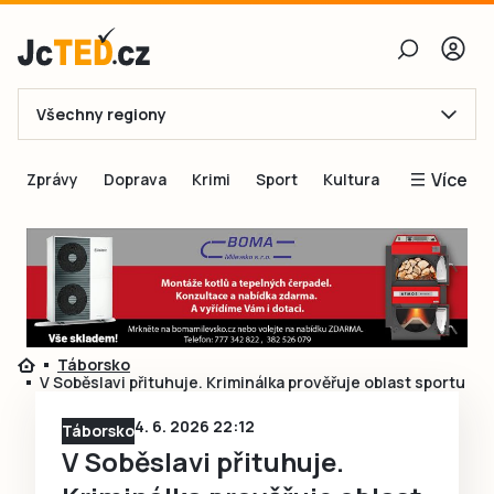
Všechny regiony
E-mail
Více
Zprávy
Doprava
Krimi
Sport
Kultura
Heslo
Blogy
Obnovit heslo
Inspirace
Čtenáři píší
Přihlásit se
Speciální přílohy
Táborsko
Přihlásit se přes Facebook
Inzerce
V Soběslavi přituhuje. Kriminálka prověřuje oblast sportu
Ještě nemám účet, chci se
Registrovat
4. 6. 2026 22:12
Táborsko
V Soběslavi přituhuje.