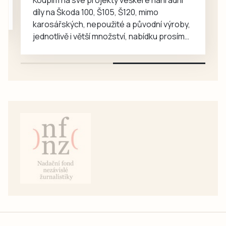
Koupím na své projekty veškeré náhradní
díly na Škoda 100, Š105, Š120, mimo
karosářských, nepoužité a původní výroby,
jednotlivě i větší množství, nabídku prosím
pouze na e-mail: svorpi@seznam.cz.