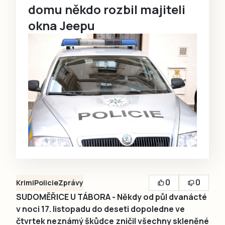
domu někdo rozbil majiteli
okna Jeepu
0
0
Krimi
Policie
Zprávy
SUDOMĚŘICE U TÁBORA - Někdy od půl dvanácté
v noci 17. listopadu do deseti dopoledne ve
čtvrtek neznámý škůdce zničil všechny skleněné