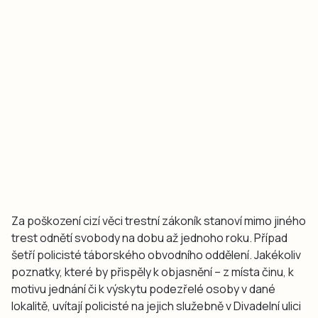
Za poškození cizí věci trestní zákoník stanoví mimo jiného
trest odnětí svobody na dobu až jednoho roku. Případ
šetří policisté táborského obvodního oddělení. Jakékoliv
poznatky, které by přispěly k objasnění – z místa činu, k
motivu jednání či k výskytu podezřelé osoby v dané
lokalitě, uvítají policisté na jejich služebně v Divadelní ulici