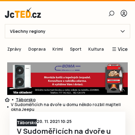
Všechny regiony
E-mail
Více
Zprávy
Doprava
Krimi
Sport
Kultura
Heslo
Blogy
Obnovit heslo
Inspirace
Čtenáři píší
Přihlásit se
Speciální přílohy
Táborsko
Přihlásit se přes Facebook
Inzerce
V Sudoměřicích na dvoře u domu někdo rozbil majiteli
okna Jeepu
Ještě nemám účet, chci se
Registrovat
20. 11. 2021 10:25
Táborsko
V Sudoměřicích na dvoře u