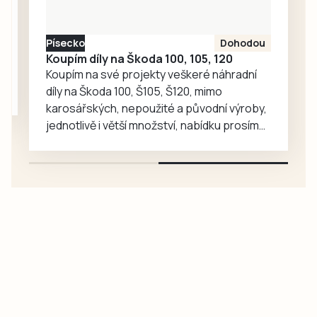
turnajové
prvenství.
Písecko
Dohodou
Koupím díly na Škoda 100, 105, 120
Koupím na své projekty veškeré náhradní
díly na Škoda 100, Š105, Š120, mimo
karosářských, nepoužité a původní výroby,
jednotlivě i větší množství, nabídku prosím
pouze na e-mail: svorpi@seznam.cz.