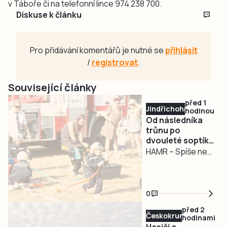
v Táboře či na telefonní lince 974 238 700.
Diskuse k článku
Pro přidávání komentářů je nutné se
přihlásit
/
registrovat
.
Související články
před 1
Jindřichohradecko
hodinou
Od následníka
trůnu po
dvouleté soptíky.
Hasiči v Hamru
HAMR – Spíše než
oslavili 130 let
oslava výročí
místních hasičů se
sobotní událost v
0
Hamru podobala
před 2
reprezentativní
Českokrumlovsko
hodinami
přehlídce složek
Hasiči a