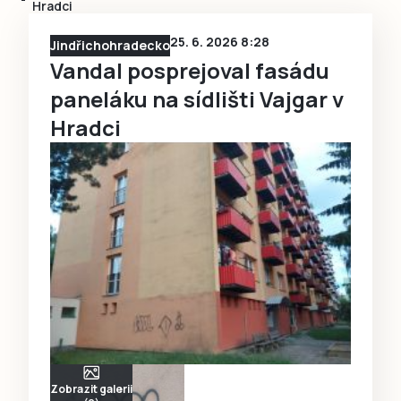
Hradci
25. 6. 2026 8:28
Jindřichohradecko
Vandal posprejoval fasádu
paneláku na sídlišti Vajgar v
Hradci
Zobrazit galerii