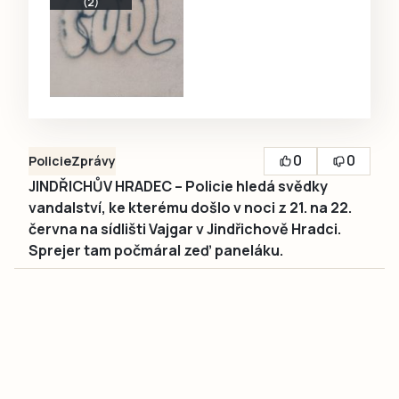
(2)
0
0
Policie
Zprávy
JINDŘICHŮV HRADEC – Policie hledá svědky
vandalství, ke kterému došlo v noci z 21. na 22.
června na sídlišti Vajgar v Jindřichově Hradci.
Sprejer tam počmáral zeď paneláku.