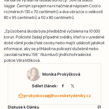
Vajgar. Černým sprejem na ni načmáral nápisem Cool o
rozměrech 130 x 70 centimetrů a dva obrazce o velikosti
80 x 95 centimetrů a 50 x 80 centimetrů.
„Způsobená škoda byla předběžně vyčíslena na 10 000
korun. Policisté žádají případné svědky, kteří si v uvedené
době všimli podezřelé osoby nebo mají k události jakékoli
informace, aby se přihlásili na policejní služebně nebo
zavolali na linku 158,“ říká mluvčí jindřichohradecké
policie Věra Mžiková.
Monika Prokýšková
Sdílet článek:
prokyskova@jihocesketydeniky.cz
Diskuse k článku