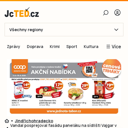
Všechny regiony
E-mail
Více
Zprávy
Doprava
Krimi
Sport
Kultura
Heslo
Blogy
Obnovit heslo
Inspirace
Čtenáři píší
Přihlásit se
Speciální přílohy
Přihlásit se přes Facebook
Inzerce
Ještě nemám účet, chci se
Registrovat
Jindřichohradecko
Vandal posprejoval fasádu paneláku na sídlišti Vajgar v