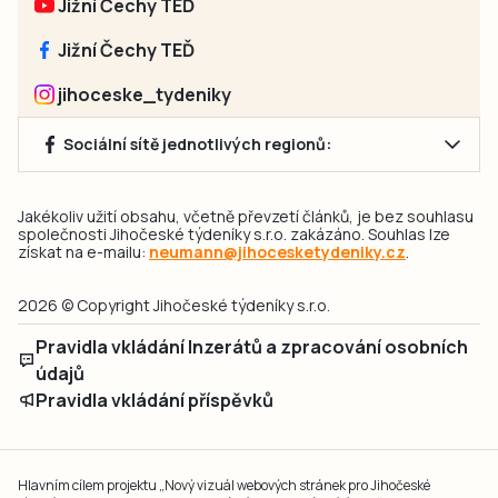
Jižní Čechy TEĎ
Jižní Čechy TEĎ
jihoceske_tydeniky
Sociální sítě jednotlivých regionů:
Jakékoliv užití obsahu, včetně převzetí článků, je bez souhlasu
společnosti Jihočeské týdeníky s.r.o. zakázáno. Souhlas lze
získat na e-mailu:
neumann@jihocesketydeniky.cz
.
2026 © Copyright Jihočeské týdeníky s.r.o.
Pravidla vkládání Inzerátů a zpracování osobních
údajů
Pravidla vkládání příspěvků
Hlavním cílem projektu „Nový vizuál webových stránek pro Jihočeské