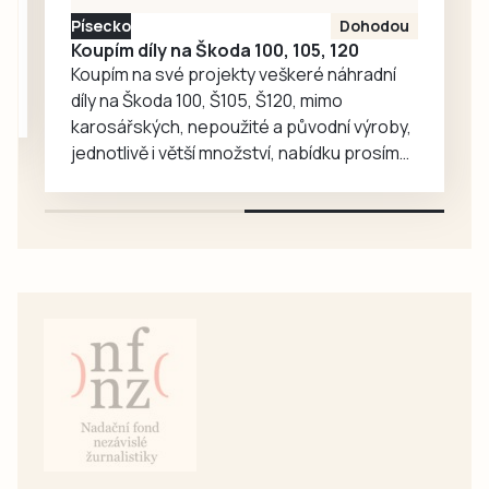
společné aktivity.
Písecko
Dohodou
Koupím díly na Škoda 100, 105, 120
Koupím na své projekty veškeré náhradní
díly na Škoda 100, Š105, Š120, mimo
karosářských, nepoužité a původní výroby,
jednotlivě i větší množství, nabídku prosím
pouze na e-mail: svorpi@seznam.cz.