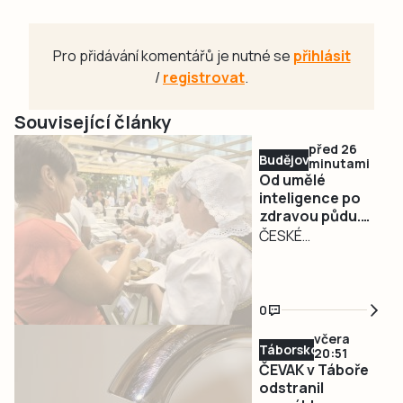
Pro přidávání komentářů je nutné se
přihlásit
/
registrovat
.
Související články
před 26
Budějovicko
minutami
Od umělé
inteligence po
zdravou půdu.
Země živitelka
ČESKÉ
představí
BUDĚJOVICE –
inovace napříč
Mezinárodní
celým agrárním
agrosalon Země
sektorem
0
Živitelka s
včera
podtitulem
Táborsko
20:51
Inovace v každém
ČEVAK v Táboře
poli začíná 20.
odstranil