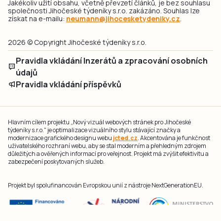
Jakékoliv užití obsahu, včetně převzetí článků, je bez souhlasu
společnosti Jihočeské týdeníky s.r.o. zakázáno. Souhlas lze
získat na e-mailu:
neumann@jihocesketydeniky.cz
.
2026 © Copyright Jihočeské týdeníky s.r.o.
Pravidla vkládání Inzerátů a zpracování osobních
údajů
Pravidla vkládání příspěvků
Hlavním cílem projektu „Nový vizuál webových stránek pro Jihočeské
týdeníky s.r.o." je optimalizace vizuálního stylu stávající značky a
modernizace grafického designu webu
jcted.cz
. Akcentována je funkčnost
uživatelského rozhraní webu, aby se stal moderním a přehledným zdrojem
důležitých a ověřených informací pro veřejnost. Projekt má zvýšit efektivitu a
zabezpečení poskytovaných služeb.
Projekt byl spolufinancován Evropskou unií z nástroje NextGenerationEU.