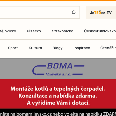
dějovicko
Písecko
Strakonicko
Českokrumlovsko
E-mail
Sport
Kultura
Blogy
Inspirace
Čtenáři p
Heslo
P
Přihlás
Ještě nemám ú