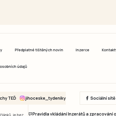
ny
Předplatné tištěných novin
Inzerce
Kontakt
osobních údajů
echy TEĎ
jihoceske_tydeniky
Sociální sít
Pravidla vkládání Inzerátů a zpracování
 článků, je bez