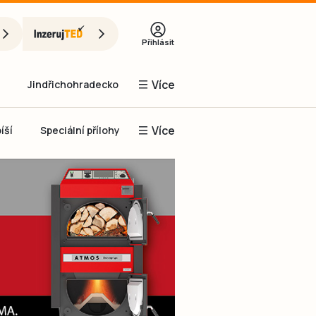
Přihlásit
Více
Jindřichohradecko
Více
íší
Speciální přílohy
Prachaticko
Inzerce
Obnovit heslo
řihlásit se
it se přes Facebook
čet, chci se
Registrovat