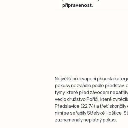
připravenost.
Největší překvapení přinesla katego
pokusy nezvládlo podle představ, 
týmy, které před závodem nepatřily m
vedlo družstvo Poříčí, které zvítěz
Předslavice (22,74) a třetí skonči
nimi se seřadily Střelské Hoštice, S
zaznamenaly neplatný pokus.