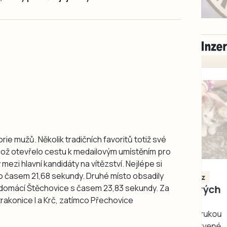
rie mužů. Několik tradičních favoritů totiž své
což otevřelo cestu k medailovým umístěním pro
ezi hlavní kandidáty na vítězství. Nejlépe si
Milevsko
ilo časem 21,68 sekundy. Druhé místo obsadily
Zdarma / za odvoz
Daruji do dobrých
ly domácí Štěchovice s časem 23,83 sekundy. Za
rukou kotě
trakonice I a Krč, zatímco Přechovice
Daruji do dobrých rukou
kotě-kočka, odčervené,