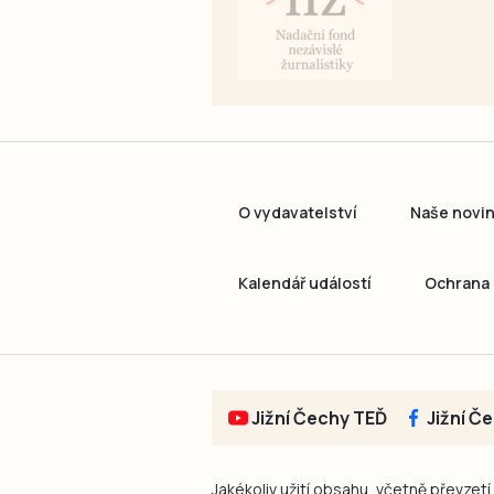
O vydavatelství
Naše novi
Kalendář událostí
Ochrana 
Jižní Čechy TEĎ
Jižní Č
Jakékoliv užití obsahu, včetně převzetí