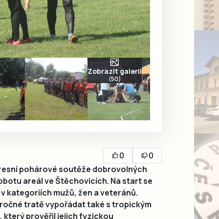
Zobrazit galerii
(50)
0
0
resní pohárové soutěže dobrovolných
obotu areál ve Štěchovicích. Na start se
 v kategoriích mužů, žen a veteránů.
ročné tratě vypořádat také s tropickým
terý prověřil jejich fyzickou