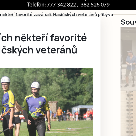
někteří favorité zaváhali. Hasičských veteránů přibývá
Souv
ch někteří favorité
sičských veteránů