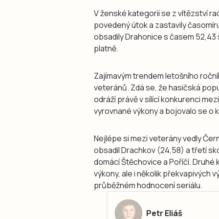
V ženské kategorii se z vítězství r
povedený útok a zastavily časomír
obsadily Drahonice s časem 52,43 
platně.
Zajímavým trendem letošního ročník
veteránů. Zdá se, že hasičská pop
odráží právě v sílící konkurenci me
vyrovnané výkony a bojovalo se o 
Nejlépe si mezi veterány vedly Če
obsadil Drachkov (24,58) a třetí sk
domácí Štěchovice a Poříčí. Druhé k
výkony, ale i několik překvapivých
průběžném hodnocení seriálu.
Petr Eliáš