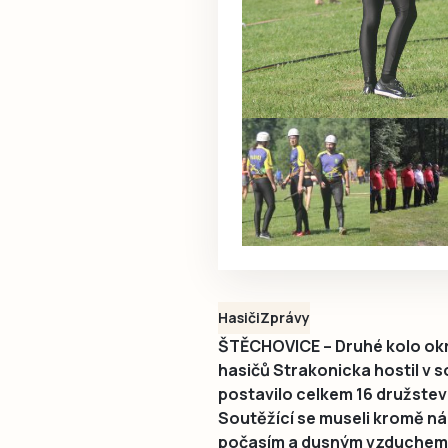
Hasiči
Zprávy
ŠTĚCHOVICE – Druhé kolo ok
hasičů Strakonicka hostil v s
postavilo celkem 16 družstev
Soutěžící se museli kromě ná
počasím a dusným vzduchem, k