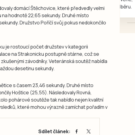
mazlivé, ihned k odběru.
adovaly domácí Štěchovice, které předvedly velmi
u na hodnotě 22,65 sekundy. Druhé místo
sekundy. Družstvo Poříčí svůj pokus nedokončilo
u je rostoucí počet družstev v kategorii
ulace na Strakonicku postupně stárne, což se
zi zkušenými závodníky. Veteránská soutěž nabídla
každou desetinu sekundy.
rnětice s časem 23,46 sekundy. Druhé místo
ončily Hoštice (25,55). Následovaly Rovná,
olo pohárové soutěže tak nabídlo nejen kvalitní
 výsledků, které mohou výrazně zamíchat pořadím v
Sdílet článek: