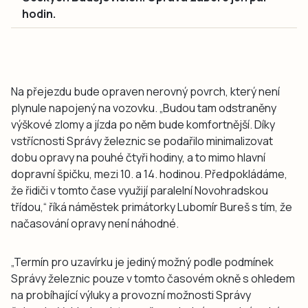
hodin.
Na přejezdu bude opraven nerovný povrch, který není
plynule napojený na vozovku. „Budou tam odstraněny
výškové zlomy a jízda po něm bude komfortnější. Díky
vstřícnosti Správy železnic se podařilo minimalizovat
dobu opravy na pouhé čtyři hodiny, a to mimo hlavní
dopravní špičku, mezi 10. a 14. hodinou. Předpokládáme,
že řidiči v tomto čase využijí paralelní Novohradskou
třídou,“ říká náměstek primátorky Lubomír Bureš s tím, že
načasování opravy není náhodné.
„Termín pro uzavírku je jediný možný podle podmínek
Správy železnic pouze v tomto časovém okně s ohledem
na probíhající výluky a provozní možnosti Správy