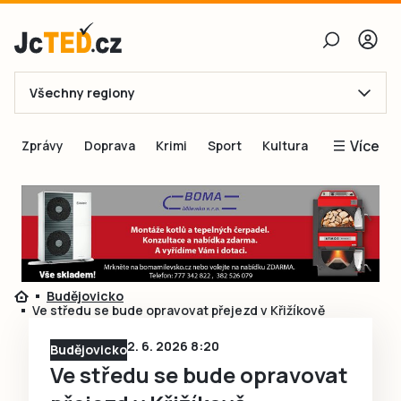
Všechny regiony
E-mail
Více
Zprávy
Doprava
Krimi
Sport
Kultura
Heslo
Blogy
Obnovit heslo
Inspirace
Čtenáři píší
Přihlásit se
Speciální přílohy
Budějovicko
Přihlásit se přes Facebook
Inzerce
Ve středu se bude opravovat přejezd v Křižíkově
Ještě nemám účet, chci se
Registrovat
2. 6. 2026 8:20
Budějovicko
Ve středu se bude opravovat