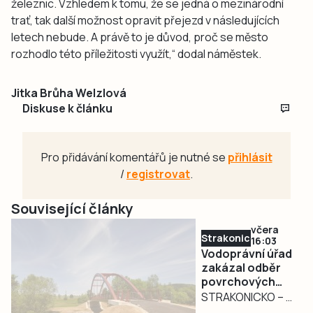
železnic. Vzhledem k tomu, že se jedná o mezinárodní
trať, tak další možnost opravit přejezd v následujících
letech nebude. A právě to je důvod, proč se město
rozhodlo této příležitosti využít,“ dodal náměstek.
Jitka Brůha Welzlová
Diskuse k článku
Pro přidávání komentářů je nutné se
přihlásit
/
registrovat
.
Související články
včera
Strakonicko
16:03
Vodoprávní úřad
zakázal odběr
povrchových
vod na
STRAKONICKO – V
Strakonicku