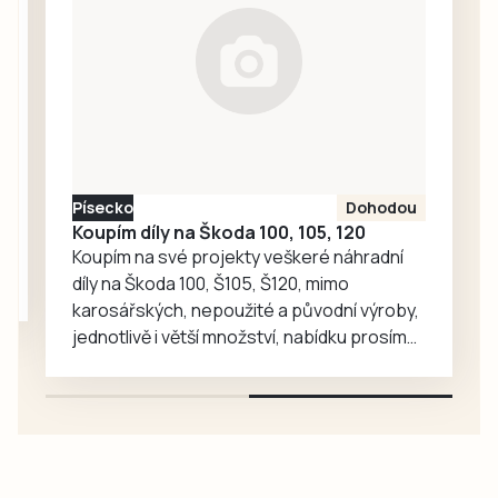
se žádostí o
vysvětlení.
Ředitelka odboru
komunikace Nela
Friebová
odpověděla.
Písecko
Dohodou
Koupím díly na Škoda 100, 105, 120
Koupím na své projekty veškeré náhradní
díly na Škoda 100, Š105, Š120, mimo
karosářských, nepoužité a původní výroby,
jednotlivě i větší množství, nabídku prosím
pouze na e-mail: svorpi@seznam.cz.