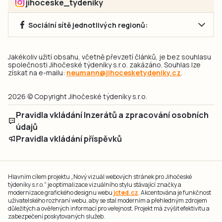
jihoceske_tydeniky
Sociální sítě jednotlivých regionů:
Jakékoliv užití obsahu, včetně převzetí článků, je bez souhlasu
společnosti Jihočeské týdeníky s.r.o. zakázáno. Souhlas lze
získat na e-mailu:
neumann@jihocesketydeniky.cz
.
2026 © Copyright Jihočeské týdeníky s.r.o.
Pravidla vkládání Inzerátů a zpracování osobních
údajů
Pravidla vkládání příspěvků
Hlavním cílem projektu „Nový vizuál webových stránek pro Jihočeské
týdeníky s.r.o." je optimalizace vizuálního stylu stávající značky a
modernizace grafického designu webu
jcted.cz
. Akcentována je funkčnost
uživatelského rozhraní webu, aby se stal moderním a přehledným zdrojem
důležitých a ověřených informací pro veřejnost. Projekt má zvýšit efektivitu a
zabezpečení poskytovaných služeb.