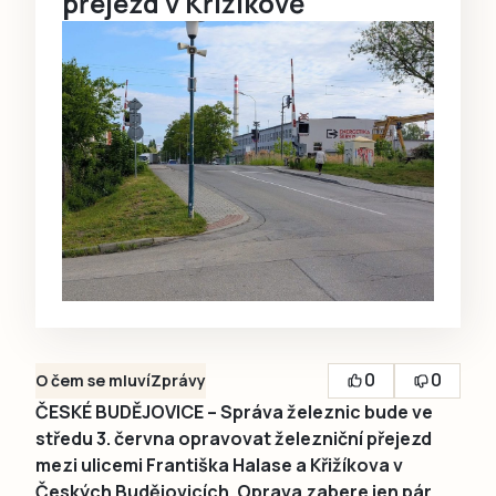
přejezd v Křižíkově
0
0
O čem se mluví
Zprávy
ČESKÉ BUDĚJOVICE – Správa železnic bude ve
středu 3. června opravovat železniční přejezd
mezi ulicemi Františka Halase a Křižíkova v
Českých Budějovicích. Oprava zabere jen pár