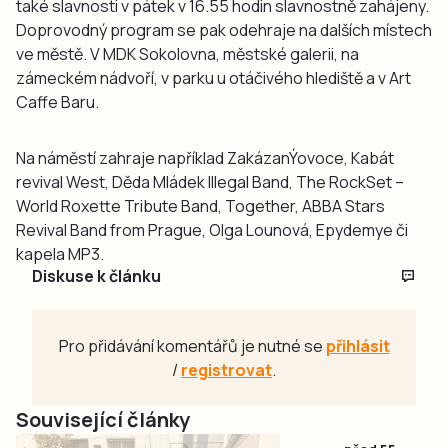
také slavnosti v pátek v 16.55 hodin slavnostně zahájeny.
Doprovodný program se pak odehraje na dalších místech
ve městě. V MDK Sokolovna, městské galerii, na
zámeckém nádvoří, v parku u otáčivého hlediště a v Art
Caffe Baru.
Na náměstí zahraje například ZakázanÝovoce, Kabát
revival West, Děda Mládek Illegal Band, The RockSet –
World Roxette Tribute Band, Together, ABBA Stars
Revival Band from Prague, Olga Lounová, Epydemye či
kapela MP3.
Diskuse k článku
Pro přidávání komentářů je nutné se
přihlásit
/
registrovat
.
Související články