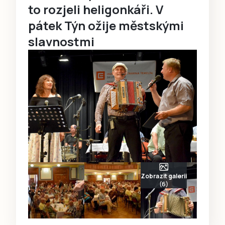
to rozjeli heligonkáři. V
pátek Týn ožije městskými
slavnostmi
Zobrazit galerii
(6)