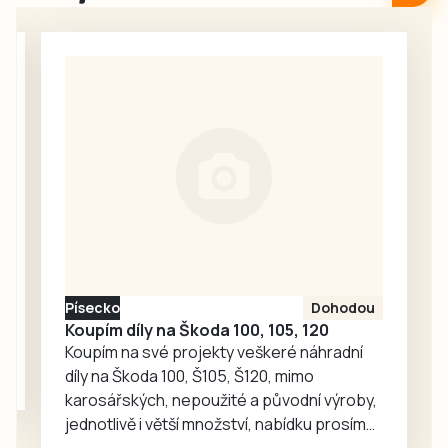
Návštěvníci mohou
sankcí na místě v
zamířit na Dětský
celkové výši 24
cyklistický den v
000 korun za
Katovicích,
zamrazování
Volyňskou pouť,
syrového masa a
Krajkářské
masných…
slavnosti v Sedlici
nebo některý z
koncertů a poutí v
regionu.
Písecko
Dohodou
Koupím díly na Škoda 100, 105, 120
Koupím na své projekty veškeré náhradní
díly na Škoda 100, Š105, Š120, mimo
karosářských, nepoužité a původní výroby,
jednotlivě i větší množství, nabídku prosím
pouze na e-mail: svorpi@seznam.cz.