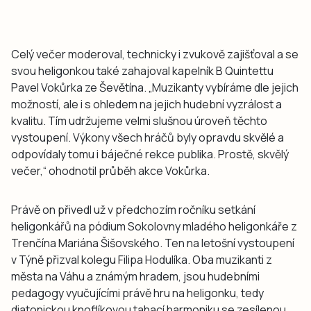
Celý večer moderoval, technicky i zvukově zajišťoval a se
svou heligonkou také zahajoval kapelník B Quintettu
Pavel Vokůrka ze Ševětína. „Muzikanty vybíráme dle jejich
možností, ale i s ohledem na jejich hudební vyzrálost a
kvalitu. Tím udržujeme velmi slušnou úroveň těchto
vystoupení. Výkony všech hráčů byly opravdu skvělé a
odpovídaly tomu i báječné rekce publika. Prostě, skvělý
večer,“ ohodnotil průběh akce Vokůrka.
Právě on přivedl už v předchozím ročníku setkání
heligonkářů na pódium Sokolovny mladého heligonkáře z
Trenčína Mariána Šišovského. Ten na letošní vystoupení
v Týně přizval kolegu Filipa Hodulíka. Oba muzikanti z
města na Váhu a známým hradem, jsou hudebními
pedagogy vyučujícími právě hru na heligonku, tedy
diatonickou knoflíkovou tahací harmoniku se zesílenou