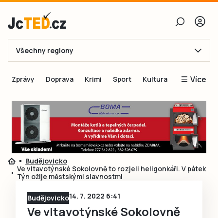
Všechny regiony
E-mail
Více
Zprávy
Doprava
Krimi
Sport
Kultura
Heslo
Blogy
Obnovit heslo
Inspirace
Čtenáři píší
Přihlásit se
Speciální přílohy
Budějovicko
Přihlásit se přes Facebook
Inzerce
Ve vltavotýnské Sokolovně to rozjeli heligonkáři. V pátek
Týn ožije městskými slavnostmi
Ještě nemám účet, chci se
Registrovat
14. 7. 2022 6:41
Budějovicko
Ve vltavotýnské Sokolovně