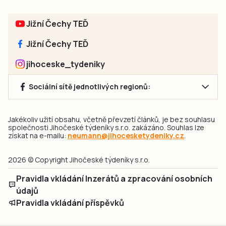
Jižní Čechy TEĎ
Jižní Čechy TEĎ
jihoceske_tydeniky
Sociální sítě jednotlivých regionů:
Jakékoliv užití obsahu, včetně převzetí článků, je bez souhlasu
společnosti Jihočeské týdeníky s.r.o. zakázáno. Souhlas lze
získat na e-mailu:
neumann@jihocesketydeniky.cz
.
2026 © Copyright Jihočeské týdeníky s.r.o.
Pravidla vkládání Inzerátů a zpracování osobních
údajů
Pravidla vkládání příspěvků