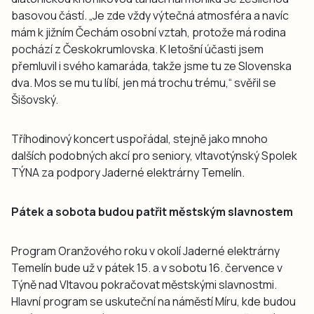
basovou částí. „Je zde vždy výtečná atmosféra a navíc
mám k jižním Čechám osobní vztah, protože má rodina
pochází z Českokrumlovska. K letošní účasti jsem
přemluvil i svého kamaráda, takže jsme tu ze Slovenska
dva. Mos se mu tu líbí, jen má trochu trému,“ svěřil se
Šišovský.
Tříhodinový koncert uspořádal, stejně jako mnoho
dalších podobných akcí pro seniory, vltavotýnský Spolek
TÝNA za podpory Jaderné elektrárny Temelín.
Pátek a sobota budou patřit městským slavnostem
Program Oranžového roku v okolí Jaderné elektrárny
Temelín bude už v pátek 15. a v sobotu 16. července v
Týně nad Vltavou pokračovat městskými slavnostmi.
Hlavní program se uskuteční na náměstí Míru, kde budou