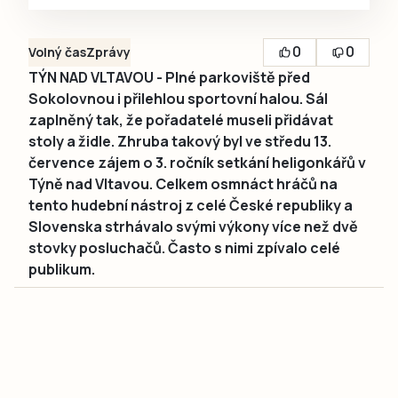
0
0
Volný čas
Zprávy
TÝN NAD VLTAVOU - Plné parkoviště před
Sokolovnou i přilehlou sportovní halou. Sál
zaplněný tak, že pořadatelé museli přidávat
stoly a židle. Zhruba takový byl ve středu 13.
července zájem o 3. ročník setkání heligonkářů v
Týně nad Vltavou. Celkem osmnáct hráčů na
tento hudební nástroj z celé České republiky a
Slovenska strhávalo svými výkony více než dvě
stovky posluchačů. Často s nimi zpívalo celé
publikum.