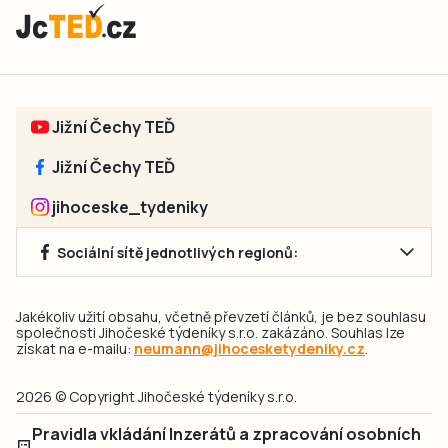
Jižní Čechy TEĎ
Jižní Čechy TEĎ
jihoceske_tydeniky
Sociální sítě jednotlivých regionů:
Jakékoliv užití obsahu, včetně převzetí článků, je bez souhlasu
společnosti Jihočeské týdeníky s.r.o. zakázáno. Souhlas lze
získat na e-mailu:
neumann@jihocesketydeniky.cz
.
2026 © Copyright Jihočeské týdeníky s.r.o.
Pravidla vkládání Inzerátů a zpracování osobních