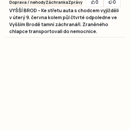
0
0
Doprava / nehody
Záchranka
Zprávy
VYŠŠÍ BROD – Ke střetu auta s chodcem vyjížděli
v úterý 9. června kolem půl čtvrté odpoledne ve
Vyšším Brodě tamní záchranáři. Zraněného
chlapce transportovali do nemocnice.