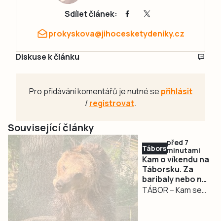
Sdílet článek:
prokyskova@jihocesketydeniky.cz
Diskuse k článku
Pro přidávání komentářů je nutné se
přihlásit
/
registrovat
.
Související články
před 7
Táborsko
minutami
Kam o víkendu na
Táborsku. Za
baribaly nebo na
Chotovinské
TÁBOR – Kam se
slavnosti
vydat o víkendu za
zábavou?