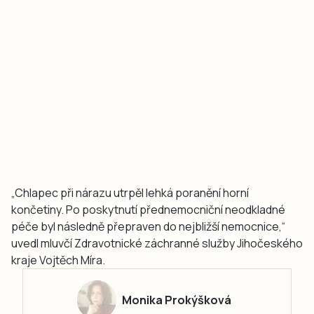
„Chlapec při nárazu utrpěl lehká poranění horní
končetiny. Po poskytnutí přednemocniční neodkladné
péče byl následně přepraven do nejbližší nemocnice,“
uvedl mluvčí Zdravotnické záchranné služby Jihočeského
kraje Vojtěch Míra.
Monika Prokýšková