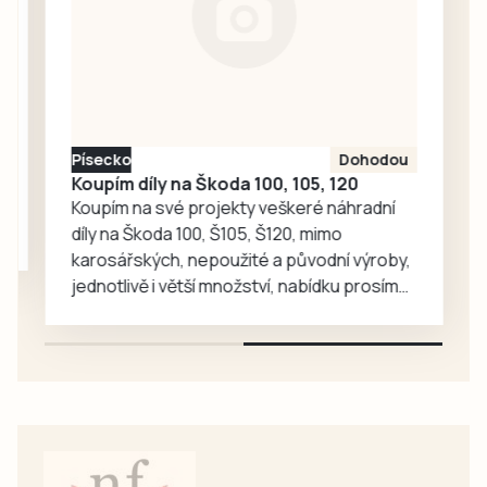
v Bernarticích,
pohádkový les v
Sepekově,
Mezinárodní
jazzový festival v
Písku nebo na
Písecko
Dohodou
třídenní Slavnost
Koupím díly na Škoda 100, 105, 120
venkova v
Koupím na své projekty veškeré náhradní
Krašovicích.
díly na Škoda 100, Š105, Š120, mimo
karosářských, nepoužité a původní výroby,
jednotlivě i větší množství, nabídku prosím
pouze na e-mail: svorpi@seznam.cz.