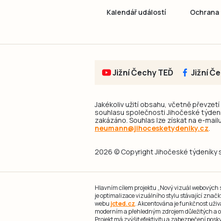
Kalendář událostí
Ochrana 
Jižní Čechy TEĎ
Jižní Č
Jakékoliv užití obsahu, včetně převzetí
souhlasu společnosti Jihočeské týdeník
zakázáno. Souhlas lze získat na e-mailu
neumann@jihocesketydeniky.cz
.
2026 © Copyright Jihočeské týdeníky s.
Hlavním cílem projektu „Nový vizuál webových st
je optimalizace vizuálního stylu stávající zna
webu
jcted.cz
. Akcentována je funkčnost uživ
moderním a přehledným zdrojem důležitých a ov
Projekt má zvýšit efektivitu a zabezpečení pos