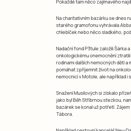
Pokaždé tam něco zajímavého najdu,
Na charitativním bazárku se dnes nab
starého gramofonu vyhrávala Abba, 
chlebíček nebo něco sladkého, poby
Nadační fond P3tule založili Šárka a
onkologickému onemocnění ztratili
rodinami dalších nemocných dětí a ml
pomáhat zpříjemnit život na onkolo
nemocnicí v Motole, ale například i 
Snažení Musilových si získalo přízeň
jako byl Běh Stříbrnou stezkou, nam
bazárek se konal už potřetí. Zájem
Tábora.
Například cestovní kancelář Nev-D