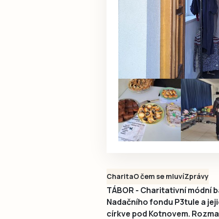
Charita
O čem se mluví
Zprávy
TÁBOR - Charitativní módní b
Nadačního fondu P3tule a jej
církve pod Kotnovem. Rozmary