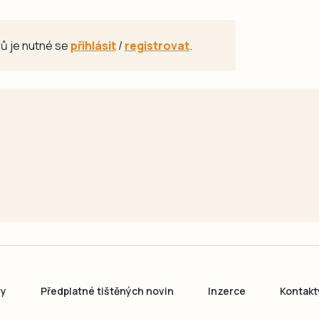
ů je nutné se
přihlásit
/
registrovat
.
ny
Předplatné tištěných novin
Inzerce
Kontakt