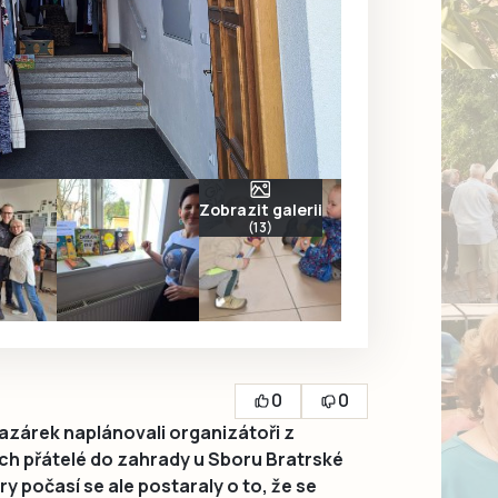
Zobrazit galerii
(13)
0
0
azárek naplánovali organizátoři z
ich přátelé do zahrady u Sboru Bratrské
 počasí se ale postaraly o to, že se