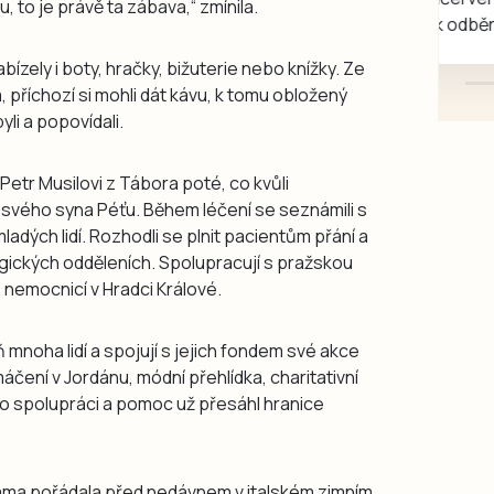
 to je právě ta zábava,“ zmínila.
mazlivé, ihned k odběru.
ízely i boty, hračky, bižuterie nebo knížky. Ze
příchozí si mohli dát kávu, k tomu obložený
li a popovídali.
 Petr Musilovi z Tábora poté, co kvůli
 svého syna Péťu. Během léčení se seznámili s
adých lidí. Rozhodli se plnit pacientům přání a
gických odděleních. Spolupracují s pražskou
s nemocnicí v Hradci Králové.
 mnoha lidí a spojují s jejich fondem své akce
áčení v Jordánu, módní přehlídka, charitativní
 o spolupráci a pomoc už přesáhl hranice
ama pořádala před nedávnem v italském zimním