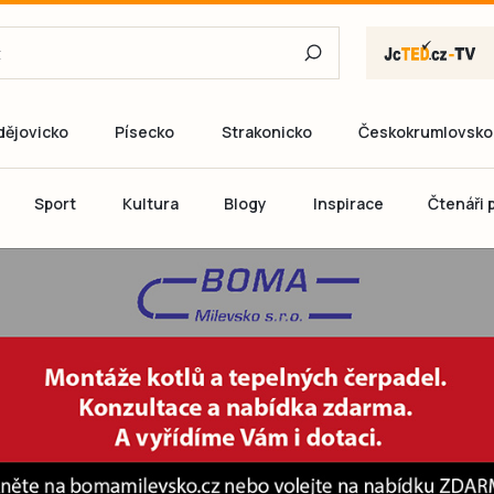
dějovicko
Písecko
Strakonicko
Českokrumlovsko
E-mail
Sport
Kultura
Blogy
Inspirace
Čtenáři p
Heslo
P
Přihlás
Ještě nemám ú