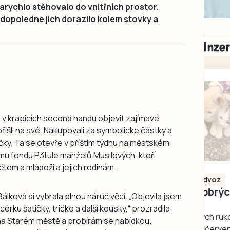
rychlo stěhovalo do vnitřních prostor.
Za dopoledne jich dorazilo kolem stovky a
a v krabicích second handu objevit zajímavé
išli na své. Nakupovali za symbolické částky a
čky. Ta se otevře v příštím týdnu na městském
mu fondu P3tule manželů Musilových, kteří
em a mládeži a jejich rodinám.
Milevsko
Zdarma / za odvoz
Daruji do dobrých
lková si vybrala plnou náruč věcí. „Objevila jsem
rukou kotě
cerku šatičky, tričko a další kousky,“ prozradila.
Daruji do dobrých rukou
a Starém městě a probírám se nabídkou.
kotě-kočka, odčervené,