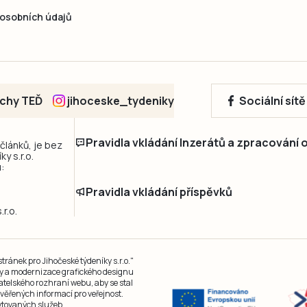
osobních údajů
echy TEĎ
jihoceske_tydeniky
Sociální sít
Pravidla vkládání Inzerátů a zpracování
 článků, je bez
y s.r.o.
:
Pravidla vkládání příspěvků
r.o.
ránek pro Jihočeské týdeníky s.r.o."
čky a modernizace grafického designu
atelského rozhraní webu, aby se stal
ěřených informací pro veřejnost.
kytovaných služeb.