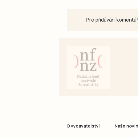
Pro přidávání komentář
O vydavatelství
Naše novi