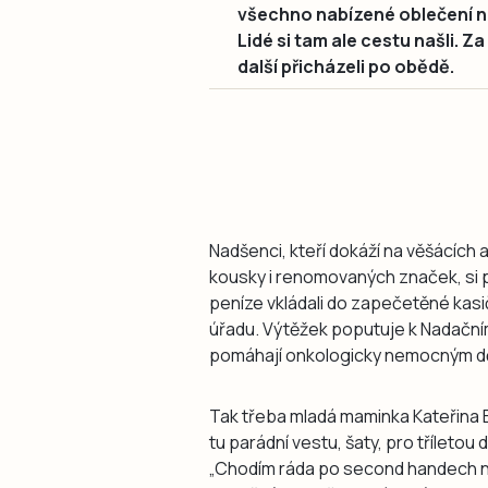
všechno nabízené oblečení na
Lidé si tam ale cestu našli. 
další přicházeli po obědě.
Nadšenci, kteří dokáží na věšácích 
kousky i renomovaných značek, si př
peníze vkládali do zapečetěné kasi
úřadu. Výtěžek poputuje k Nadační
pomáhají onkologicky nemocným dět
Tak třeba mladá maminka Kateřina Bá
tu parádní vestu, šaty, pro tříletou d
„Chodím ráda po second handech n