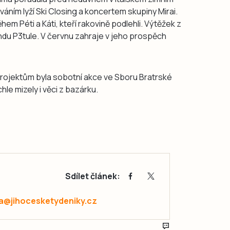
váním lyží Ski Closing a koncertem skupiny Mirai.
hem Péti a Káti, kteří rakovině podlehli. Výtěžek z
du P3tule. V červnu zahraje v jeho prospěch
projektům byla sobotní akce ve Sboru Bratrské
hle mizely i věci z bazárku.
Sdílet článek:
a@jihocesketydeniky.cz