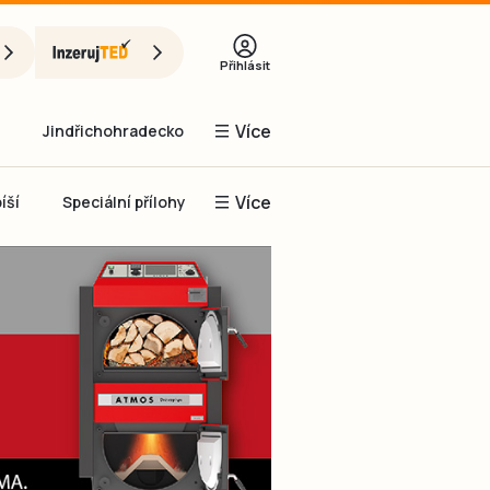
Přihlásit
Více
Jindřichohradecko
Více
íší
Speciální přílohy
Prachaticko
Inzerce
Obnovit heslo
řihlásit se
it se přes Facebook
čet, chci se
Registrovat