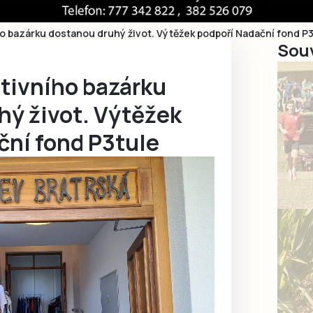
ho bazárku dostanou druhý život. Výtěžek podpoří Nadační fond P
Souv
ativního bazárku
hý život. Výtěžek
ční fond P3tule