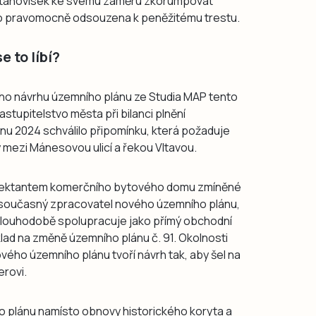
h stanovisek ke svému záměru zkorumpovat
a to pravomocně odsouzena k peněžitému trestu.
 to líbí?
šího návrhu územního plánu ze Studia MAP tento
stupitelstvo města při bilanci plnění
nu 2024 schválilo připomínku, která požaduje
ty mezi Mánesovou ulicí a řekou Vltavou.
ojektantem komerčního bytového domu zmíněné
. A současný zpracovatel nového územního plánu,
dlouhodobě spolupracuje jako přímý obchodní
klad na změně územního plánu č. 91. Okolnosti
vého územního plánu tvoří návrh tak, aby šel na
rovi.
o plánu namísto obnovy historického koryta a