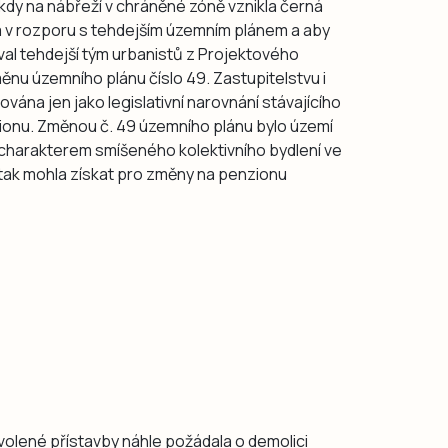
 kdy na nábřeží v chráněné zóně vznikla černá
a v rozporu s tehdejším územním plánem a aby
val tehdejší tým urbanistů z Projektového
ěnu územního plánu číslo 49. Zastupitelstvu i
vána jen jako legislativní narovnání stávajícího
ionu. Změnou č. 49 územního plánu bylo území
 charakterem smíšeného kolektivního bydlení ve
 tak mohla získat pro změny na penzionu
olené přístavby náhle požádala o demolici