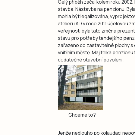
Celý příběh začal kolem roku 2002,
stavba. Nástavba na penzionu. Byl
mohla být legalizována, vyprojekto
ateliéru AD v roce 2011 účelovou zm
veřejnosti byla tato změna prezento
stavu pro potřeby tehdejšího penz
zařazeno do zastavitelné plochy s
vnitřním městě. Majitelka penzionu
dodatečné stavební povolení.
Chceme to?
Jenže nedlouho po kolaudaci nepov