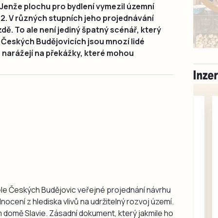
o. Jenže plochu pro bydlení vymezil územní
22. V různých stupních jeho projednávání
zdě. To ale není jediný špatný scénář, který
 Českých Budějovicích jsou mnozí lidé
 narážejí na překážky, které mohou
ele Českých Budějovic veřejné projednání návrhu
Milevsko
cení z hlediska vlivů na udržitelný rozvoj území.
Zdarma / za odvoz
Daruji do dobrých
m domě Slavie. Zásadní dokument, který jakmile ho