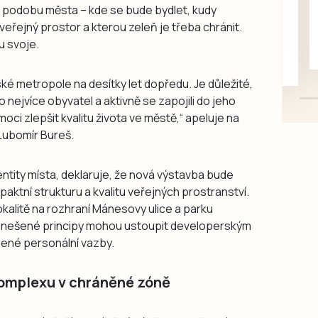
rukou kotě
cí podobu města – kde se bude bydlet, kudy
Daruji do dobrých rukou
eřejný prostor a kterou zeleň je třeba chránit.
kotě-kočka, odčervené,
u svoje.
mazlivé, ihned k odběru.
ké metropole na desítky let dopředu. Je důležité,
nejvíce obyvatel a aktivně se zapojili do jeho
ci zlepšit kvalitu života ve městě,“ apeluje na
ubomír Bureš.
dentity místa, deklaruje, že nová výstavba bude
ktní strukturu a kvalitu veřejných prostranství.
okalitě na rozhraní Mánesovy ulice a parku
 vznešené principy mohou ustoupit developerským
jené personální vazby.
komplexu v chráněné zóně