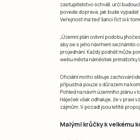
zastupitelstvo schválí, určí budou
povede doprava, jak bude vypadat v
Veřejnost má teď šanci říct si k tom
„Územní plán ovlivní podobu jihočes
aby se s jeho návrhem seznámilo co 
projednání. Každý podnět může pomo
webu města náměstek primátorky L
Oficiální motto slibuje zachování i
přípustná pouze s důrazem na kompa
Pohled na návrh územního plánu v l
Háječek však odhaluje, že v praxi
zájmům. V pozadí jsou letité propo
Malými krůčky k velkému 