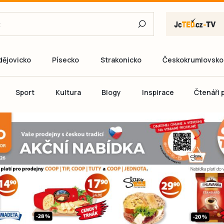
dějovicko
Písecko
Strakonicko
Českokrumlovsko
E-mail
Sport
Kultura
Blogy
Inspirace
Čtenáři p
Heslo
P
Přihlás
Ještě nemám ú