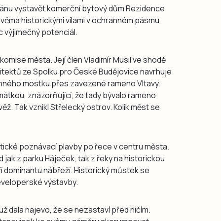
 plánu vystavět komerční bytový dům Rezidence
dvěma historickými vilami v ochranném pásmu
 výjimečný potenciál.
komise města. Její člen Vladimír Musil ve shodě
itektů ze Spolku pro České Budějovice navrhuje
nného mostku přes zavezené rameno Vltavy.
amátkou, znázorňující, že tady bývalo rameno
ž. Tak vznikl Střelecký ostrov. Kolik měst se
stické poznávací plavby po řece v centru města.
jak z parku Háječek, tak z řeky na historickou
í dominantu nábřeží. Historický můstek se
eveloperské výstavby.
 dala najevo, že se nezastaví před ničím.