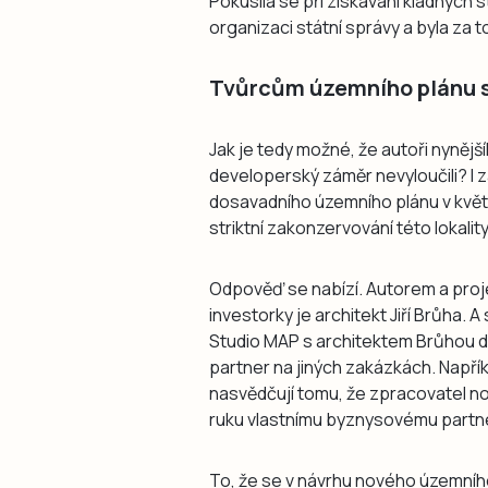
Pokusila se při získávání kladnýc
organizaci státní správy a byla z
Tvůrcům územního plánu se
Jak je tedy možné, že autoři nyněj
developerský záměr nevyloučili? I za
dosavadního územního plánu v květ
striktní zakonzervování této lokali
Odpověď se nabízí. Autorem a pr
investorky je architekt Jiří Brůha
Studio MAP s architektem Brůhou 
partner na jiných zakázkách. Napří
nasvědčují tomu, že zpracovatel no
ruku vlastnímu byznysovému partne
To, že se v návrhu nového územníh