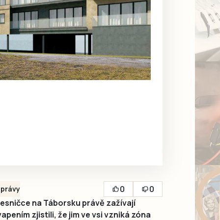
0
0
právy
esničce na Táborsku právě zažívají
pením zjistili, že jim ve vsi vzniká zóna