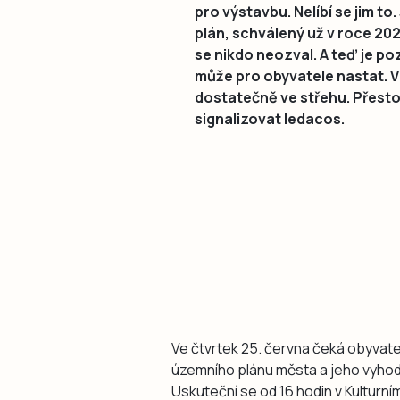
pro výstavbu. Nelíbí se jim t
plán, schválený už v roce 20
se nikdo neozval. A teď je po
může pro obyvatele nastat. V
dostatečně ve střehu. Přesto
signalizovat ledacos.
Ve čtvrtek 25. června čeká obyvat
územního plánu města a jeho vyhodno
Uskuteční se od 16 hodin v Kulturní