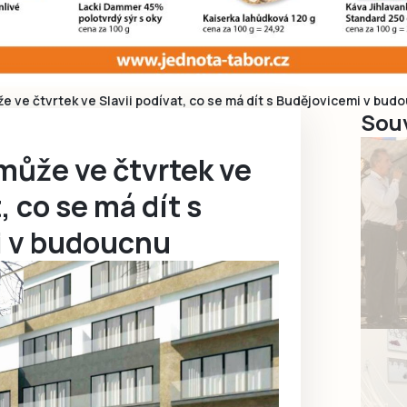
e ve čtvrtek ve Slavii podívat, co se má dít s Budějovicemi v bud
Souv
může ve čtvrtek ve
, co se má dít s
 v budoucnu