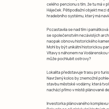
celého penzionu s tím, že tu má v
Háječek. Pětipodlažní objekt mezi 
hradebního systému, který má navíc
Pozastavila se nad tím i památková 
se společenstvím nezávislých arch
naopak obnovu historického kame
Mohl by být unikátní historickou p
Vltavy s náhonem na Vodárenskou vě
může pochlubit ostrovy?
Lokalita představuje trasu pro turi
Navržený kolos by znemožnil pohled 
stavbu městské vodárny, která tvoř
nachází přímo v místě plánované d
Investorka plánovaného komplexu už