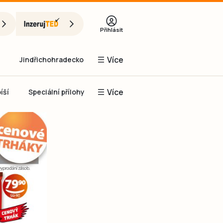
Přihlásit
Více
Jindřichohradecko
Více
íší
Speciální přílohy
Prachaticko
Inzerce
Obnovit heslo
řihlásit se
it se přes Facebook
čet, chci se
Registrovat