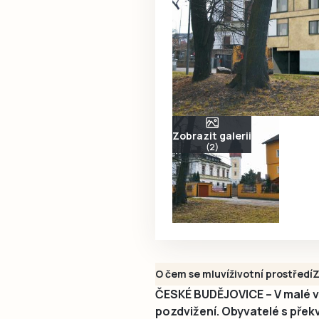
Zobrazit galerii
(2)
O čem se mluví
životní prostředí
Z
ČESKÉ BUDĚJOVICE – V malé v
pozdvižení. Obyvatelé s překva