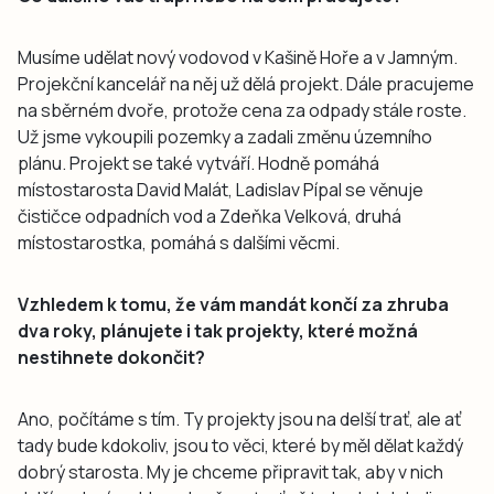
Musíme udělat nový vodovod v Kašině Hoře a v Jamným.
Projekční kancelář na něj už dělá projekt. Dále pracujeme
na sběrném dvoře, protože cena za odpady stále roste.
Už jsme vykoupili pozemky a zadali změnu územního
plánu. Projekt se také vytváří. Hodně pomáhá
místostarosta David Malát, Ladislav Pípal se věnuje
čističce odpadních vod a Zdeňka Velková, druhá
místostarostka, pomáhá s dalšími věcmi.
Vzhledem k tomu, že vám mandát končí za zhruba
dva roky, plánujete i tak projekty, které možná
nestihnete dokončit?
Ano, počítáme s tím. Ty projekty jsou na delší trať, ale ať
tady bude kdokoliv, jsou to věci, které by měl dělat každý
dobrý starosta. My je chceme připravit tak, aby v nich