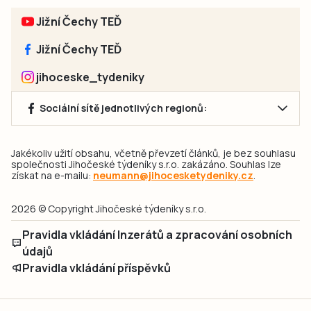
Jižní Čechy TEĎ
Jižní Čechy TEĎ
jihoceske_tydeniky
Sociální sítě jednotlivých regionů:
Jakékoliv užití obsahu, včetně převzetí článků, je bez souhlasu
společnosti Jihočeské týdeníky s.r.o. zakázáno. Souhlas lze
získat na e-mailu:
neumann@jihocesketydeniky.cz
.
2026 © Copyright Jihočeské týdeníky s.r.o.
Pravidla vkládání Inzerátů a zpracování osobních
údajů
Pravidla vkládání příspěvků