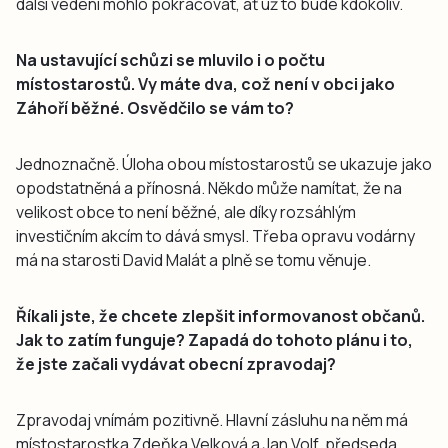
další vedení mohlo pokračovat, ať už to bude kdokoliv.
Na ustavující schůzi se mluvilo i o počtu
místostarostů. Vy máte dva, což není v obci jako
Záhoří běžné. Osvědčilo se vám to?
Jednoznačně. Úloha obou místostarostů se ukazuje jako
opodstatněná a přínosná. Někdo může namítat, že na
velikost obce to není běžné, ale díky rozsáhlým
investičním akcím to dává smysl. Třeba opravu vodárny
má na starosti David Malát a plně se tomu věnuje.
Říkali jste, že chcete zlepšit informovanost občanů.
Jak to zatím funguje? Zapadá do tohoto plánu i to,
že jste začali vydávat obecní zpravodaj?
Zpravodaj vnímám pozitivně. Hlavní zásluhu na něm má
místostarostka Zdeňka Velková a Jan Volf, předseda