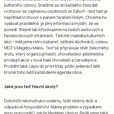
kulturního výboru. Snažíme se do každého čísla dát
rozhovor se zajímavou osobností ze Záhoří – teď tam je
například rozhovor s panem farářem Holým. Chceme ho
vydávat pravidelně, je plný informací a myslím, že se
povedl. Stejně tak informujeme na našich webových a
facebookových stránkách. Těší mě i nabídka kulturních
akcí – měli jsme retro kabaret, setkání důchodců, oslavu
MDŽ s Magdou Malou. Teď se připravuje sběr železného
šrotu, který organizují hasiči, chovatelsko-pěstitelská
prodejní akce v nové hale chovatelů a čarodějnice.
Proběhl také zápis do první třídy, přišlo jedenáct dětí.
Kromě toho běží každodenní agenda obce.
Jaké jsou teď hlavní úkoly?
Dokončit rekonstrukci vodárny, řešit sběrný dvůr a
odpadové hospodářství. Máme problém s výpadkem
dvou pracovníků, takže hledáme zástup. Řešili jsme také