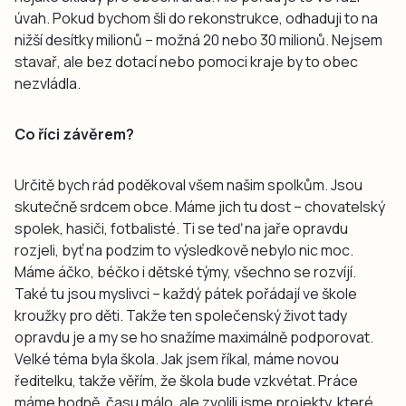
úvah. Pokud bychom šli do rekonstrukce, odhaduji to na
nižší desítky milionů – možná 20 nebo 30 milionů. Nejsem
stavař, ale bez dotací nebo pomoci kraje by to obec
nezvládla.
Co říci závěrem?
Určitě bych rád poděkoval všem našim spolkům. Jsou
skutečně srdcem obce. Máme jich tu dost – chovatelský
spolek, hasiči, fotbalisté. Ti se teď na jaře opravdu
rozjeli, byť na podzim to výsledkově nebylo nic moc.
Máme áčko, béčko i dětské týmy, všechno se rozvíjí.
Také tu jsou myslivci – každý pátek pořádají ve škole
kroužky pro děti. Takže ten společenský život tady
opravdu je a my se ho snažíme maximálně podporovat.
Velké téma byla škola. Jak jsem říkal, máme novou
ředitelku, takže věřím, že škola bude vzkvétat. Práce
máme hodně, času málo, ale zvolili jsme projekty, které