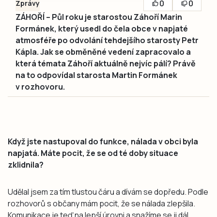
0
0
Zprávy
ZÁHOŘÍ – Půl roku je starostou Záhoří Marin
Formánek, který usedl do čela obce v napjaté
atmosféře po odvolání tehdejšího starosty Petr
Kápla. Jak se obměněné vedení zapracovalo a
která témata Záhoří aktuálně nejvíc pálí? Právě
na to odpovídal starosta Martin Formánek
v rozhovoru.
Když jste nastupoval do funkce, nálada v obci byla
napjatá. Máte pocit, že se od té doby situace
zklidnila?
Udělal jsem za tím tlustou čáru a dívám se dopředu. Podle
rozhovorů s občany mám pocit, že se nálada zlepšila.
Komunikace je teď na lepší úrovni a snažíme se ji dál