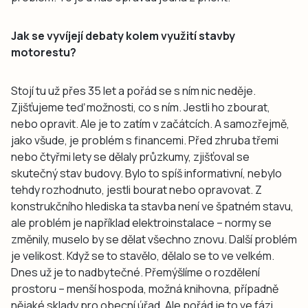
Jak se vyvíjejí debaty kolem využití stavby
motorestu?
Stojí tu už přes 35 let a pořád se s ním nic neděje.
Zjišťujeme teď možnosti, co s ním. Jestli ho zbourat,
nebo opravit. Ale je to zatím v začátcích. A samozřejmě,
jako všude, je problém s financemi. Před zhruba třemi
nebo čtyřmi lety se dělaly průzkumy, zjišťoval se
skutečný stav budovy. Bylo to spíš informativní, nebylo
tehdy rozhodnuto, jestli bourat nebo opravovat. Z
konstrukčního hlediska ta stavba není ve špatném stavu,
ale problém je například elektroinstalace – normy se
změnily, muselo by se dělat všechno znovu. Další problém
je velikost. Když se to stavělo, dělalo se to ve velkém.
Dnes už je to nadbytečné. Přemýšlíme o rozdělení
prostoru – menší hospoda, možná knihovna, případně
nějaké sklady pro obecní úřad. Ale pořád je to ve fázi