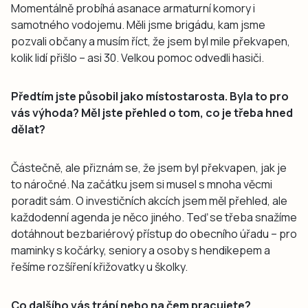
Momentálně probíhá asanace armaturní komory i
samotného vodojemu. Měli jsme brigádu, kam jsme
pozvali občany a musím říct, že jsem byl mile překvapen,
kolik lidí přišlo – asi 30. Velkou pomoc odvedli hasiči.
Předtím jste působil jako místostarosta. Byla to pro
vás výhoda? Měl jste přehled o tom, co je třeba hned
dělat?
Částečně, ale přiznám se, že jsem byl překvapen, jak je
to náročné. Na začátku jsem si musel s mnoha věcmi
poradit sám. O investičních akcích jsem měl přehled, ale
každodenní agenda je něco jiného. Teď se třeba snažíme
dotáhnout bezbariérový přístup do obecního úřadu – pro
maminky s kočárky, seniory a osoby s hendikepem a
řešíme rozšíření křižovatky u školky.
Co dalšího vás trápí nebo na čem pracujete?