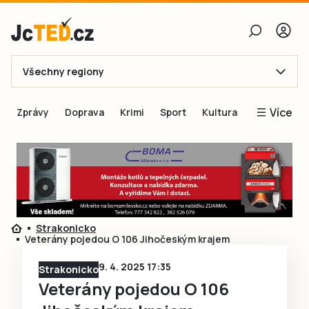
Všechny regiony
E-mail
Více
Zprávy
Doprava
Krimi
Sport
Kultura
Heslo
Blogy
Obnovit heslo
Inspirace
Čtenáři píší
Přihlásit se
Speciální přílohy
Strakonicko
Přihlásit se přes Facebook
Inzerce
Veterány pojedou O 106 Jihočeským krajem
Ještě nemám účet, chci se
Registrovat
9. 4. 2025 17:35
Strakonicko
Veterány pojedou O 106