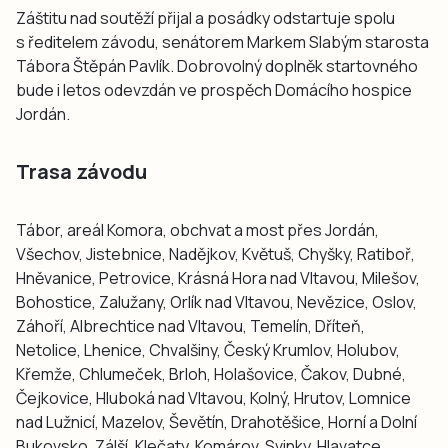
Záštitu nad soutěží přijal a posádky odstartuje spolu
s ředitelem závodu, senátorem Markem Slabým starosta
Tábora Štěpán Pavlík. Dobrovolný doplněk startovného
bude i letos odevzdán ve prospěch Domácího hospice
Jordán.
Trasa závodu
Tábor, areál Komora, obchvat a most přes Jordán,
Všechov, Jistebnice, Nadějkov, Květuš, Chyšky, Ratiboř,
Hněvanice, Petrovice, Krásná Hora nad Vltavou, Milešov,
Bohostice, Zalužany, Orlík nad Vltavou, Nevězice, Oslov,
Záhoří, Albrechtice nad Vltavou, Temelín, Dříteň,
Netolice, Lhenice, Chvalšiny, Český Krumlov, Holubov,
Křemže, Chlumeček, Brloh, Holašovice, Čakov, Dubné,
Čejkovice, Hluboká nad Vltavou, Kolný, Hrutov, Lomnice
nad Lužnicí, Mazelov, Ševětín, Drahotěšice, Horní a Dolní
Bukovsko, Zálší, Klečaty, Komárov, Svinky, Hlavatce,