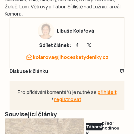
Želeč, Lom, Větrovy a Tábor, Sídliště nad Lužnicí, areál
Komora.
Libuše Kolářová
Sdílet článek:
kolarova@jihocesketydeniky.cz
Diskuse k článku
Pro přidávání komentářů je nutné se
přihlásit
/
registrovat
.
Související články
před 1
Táborsko
hodinou
K