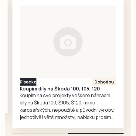
budou průjezd na
mezinárodním
tahu mezi
Třeboní,
Suchdolem nad
Lužnicí a hraničním
přechodem v
Halámkách
regulovat
semafory. Opravy
mají podle plánu
Písecko
Dohodou
trvat až do 28.
Koupím díly na Škoda 100, 105, 120
listopadu.
Koupím na své projekty veškeré náhradní
díly na Škoda 100, Š105, Š120, mimo
karosářských, nepoužité a původní výroby,
jednotlivě i větší množství, nabídku prosím
pouze na e-mail: svorpi@seznam.cz.