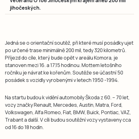
veteránů O 106 Jihočeským krajem aneb 200 mil
jihočeských.
Jedná se o orientační soutěž, při které musí posádky ujet
po určené trase minimálně 200 mil, tedy 320 kilometrů.
Příjezd do cíle, který bude opět v areálu Komora, je
stanoven mezi 16. a 17.15 hodinou. Mottem letošního
ročníku je návrat ke kořenům. Soutěže se účastní 50
posádek s vozidly vyrobenými v letech 1950 -1994.
Na startu budou k vidění automobily Škoda z 60. – 70 let,
vozy značky Renault, Mercedes, Austin, Matra, Ford,
Volkswagen, Alfa Romeo, Fiat, BMW, Buick, Pontiac, VAZ,
Trabant a další. V cíli budou soutěžní vozy vystaveny cca
od 16 do 18 hodin.