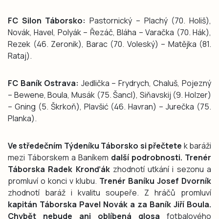
FC Silon Táborsko:
Pastornický – Plachý (70. Holiš),
Novák, Havel, Polyák – Řezáč, Bláha – Varačka (70. Hák),
Rezek (46. Zeronik), Barac (70. Voleský) – Matějka (81.
Rataj).
FC Baník Ostrava:
Jedlička – Frydrych, Chaluš, Pojezný
– Bewene, Boula, Musák (75. Šancl), Siňavskij (9. Holzer)
– Gning (5. Škrkoň), Plavšić (46. Havran) – Jurečka (75.
Planka).
Ve středečním Týdeníku Táborsko si přečtete
k baráži
mezi Táborskem a Baníkem
další podrobnosti. Trenér
Táborska Radek Kronďák
zhodnotí utkání i sezonu a
promluví o konci v klubu.
Trenér Baníku Josef Dvorník
zhodnotí baráž i kvalitu soupeře. Z hráčů promluví
kapitán Táborska Pavel Novák a za Baník Jiří Boula.
Chybět nebude ani oblíbená glosa
fotbalového