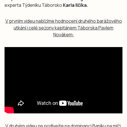
experta Týdeníku Táborsko
Karla Ilčíka.
V prvním videu nabízíme hodnocení druhého barážového
utkání i celé sezony kapitánem Táborska Pavlem
Novákem:
V druhém videu se podívejte na dominanci Baníku na míči,