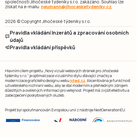
společnosti Jihočeské týdeníky s.r.o. zakázáno. Souhlas lze
získat na e-mailu:
neumann@jihocesketydeniky.cz
.
2026 © Copyright Jihočeské týdeníky s.r.o.
Pravidla vkládání Inzerátů a zpracování osobních
údajů
Pravidla vkládání příspěvků
Hlavním cílem projektu „Nový vizuál webových stránek pro Jihočeské
týdeníky s.r.o." je optimalizace vizuálního stylu stávající značky a
modernizace grafického designu webu
jcted.cz
. Akcentována je funkčnost
uživatelského rozhraní webu, aby se stal moderním a přehledným zdrojem
důležitých a ověřených informací pro veřejnost. Projekt má zvýšit efektivitu a
zabezpečení poskytovaných služeb.
Projekt byl spolufinancován Evropskou unií z nástroje NextGenerationEU.