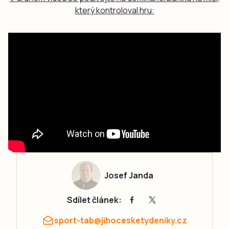
který kontroloval hru:
Josef Janda
Sdílet článek:
sport-tab@jihocesketydeniky.cz