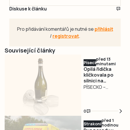
Diskuse k článku
Pro přidávání komentářů je nutné se
přihlásit
/
registrovat
.
Související články
před 13
Písecko
minutami
Opilá řidička
kličkovala po
silnici na
Táborsku.
PÍSECKO –
Nadýchala téměř
Nebezpečně
3,3 promile
kličkující osobní
automobil
0
zaměstnal ve
před 1
středu poledne
Strakonicko
hodinou
písecké policisty.