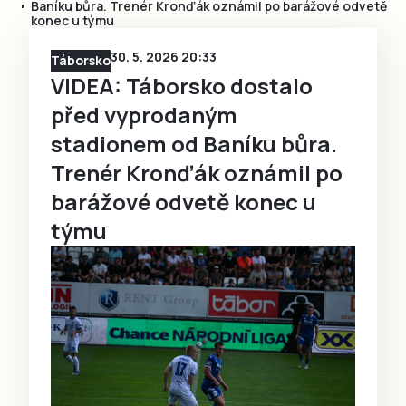
Baníku bůra. Trenér Kronďák oznámil po barážové odvetě
konec u týmu
30. 5. 2026 20:33
Táborsko
VIDEA: Táborsko dostalo
před vyprodaným
stadionem od Baníku bůra.
Trenér Kronďák oznámil po
barážové odvetě konec u
týmu