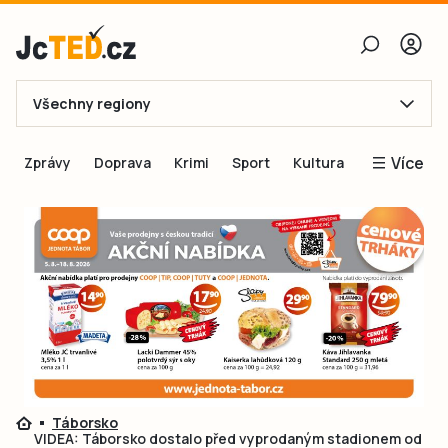
Všechny regiony
E-mail
Více
Zprávy
Doprava
Krimi
Sport
Kultura
Heslo
Blogy
Obnovit heslo
Inspirace
Čtenáři píší
Přihlásit se
Speciální přílohy
Přihlásit se přes Facebook
Inzerce
Ještě nemám účet, chci se
Registrovat
Táborsko
VIDEA: Táborsko dostalo před vyprodaným stadionem od