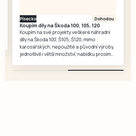
setkávání,
odpočinek i
Písecko
Dohodou
společné aktivity.
Koupím díly na Škoda 100, 105, 120
Koupím na své projekty veškeré náhradní
díly na Škoda 100, Š105, Š120, mimo
karosářských, nepoužité a původní výroby,
jednotlivě i větší množství, nabídku prosím
pouze na e-mail: svorpi@seznam.cz.