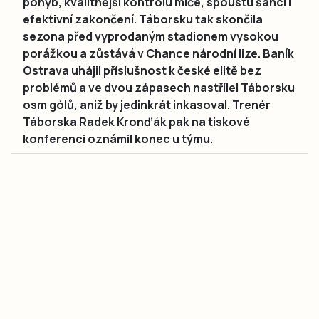
pohyb, kvalitnější kontrolu míče, spoustu šancí i
efektivní zakončení. Táborsku tak skončila
sezona před vyprodaným stadionem vysokou
porážkou a zůstává v Chance národní lize. Baník
Ostrava uhájil příslušnost k české elitě bez
problémů a ve dvou zápasech nastřílel Táborsku
osm gólů, aniž by jedinkrát inkasoval. Trenér
Táborska Radek Kronďák pak na tiskové
konferenci oznámil konec u týmu.