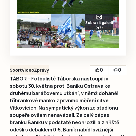
Zobrazit galerii
(47)
0
0
Sport
Video
Zprávy
TÁBOR – Fotbalisté Táborska nastoupili v
sobotu 30. května proti Baníku Ostrava ke
druhému barážovému utkání, v němž doháněli
tříbrankové manko z prvního měření sil ve
Vítkovicích. Na sympatický výkon ze stadionu
soupeře ovšem nenavázali. Za celý zápas
branku Baníku v podstatě neohrozili a z hřiště
odešli s debaklem 0:5. Baník nabídl svižnější