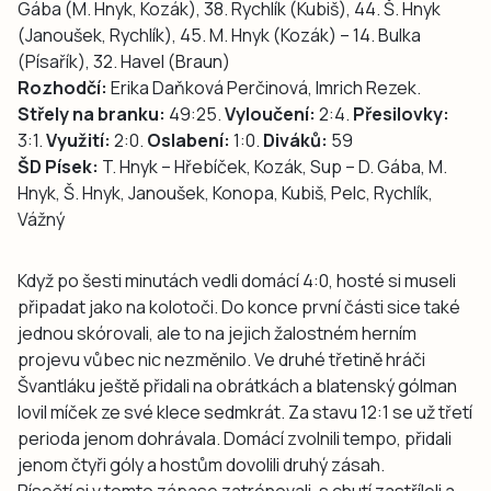
Gába (M. Hnyk, Kozák), 38. Rychlík (Kubiš), 44. Š. Hnyk
(Janoušek, Rychlík), 45. M. Hnyk (Kozák) – 14. Bulka
(Písařík), 32. Havel (Braun)
Rozhodčí:
Erika Daňková Perčinová, Imrich Rezek.
Střely na branku:
49:25.
Vyloučení:
2:4.
Přesilovky:
3:1.
Využití:
2:0.
Oslabení:
1:0.
Diváků:
59
ŠD Písek:
T. Hnyk – Hřebíček, Kozák, Sup – D. Gába, M.
Hnyk, Š. Hnyk, Janoušek, Konopa, Kubiš, Pelc, Rychlík,
Vážný
Když po šesti minutách vedli domácí 4:0, hosté si museli
připadat jako na kolotoči. Do konce první části sice také
jednou skórovali, ale to na jejich žalostném herním
projevu vůbec nic nezměnilo. Ve druhé třetině hráči
Švantláku ještě přidali na obrátkách a blatenský gólman
lovil míček ze své klece sedmkrát. Za stavu 12:1 se už třetí
perioda jenom dohrávala. Domácí zvolnili tempo, přidali
jenom čtyři góly a hostům dovolili druhý zásah.
Písečtí si v tomto zápase zatrénovali, s chutí zastříleli a