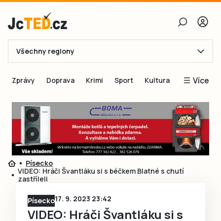
Všechny regiony
E-mail
Více
Zprávy
Doprava
Krimi
Sport
Kultura
Heslo
Blogy
Obnovit heslo
Inspirace
Čtenáři píší
Přihlásit se
Speciální přílohy
Písecko
Přihlásit se přes Facebook
Inzerce
VIDEO: Hráči Švantláku si s béčkem Blatné s chutí
zastříleli
Ještě nemám účet, chci se
Registrovat
17. 9. 2023 23:42
Písecko
VIDEO: Hráči Švantláku si s