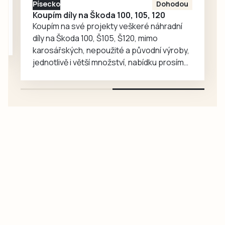
Písecko
Dohodou
Koupím díly na Škoda 100, 105, 120
Koupím na své projekty veškeré náhradní
díly na Škoda 100, Š105, Š120, mimo
karosářských, nepoužité a původní výroby,
jednotlivě i větší množství, nabídku prosím
pouze na e-mail: svorpi@seznam.cz.