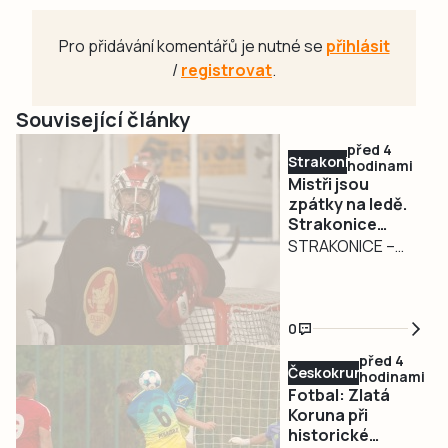
Pro přidávání komentářů je nutné se
přihlásit
/
registrovat
.
Související články
před 4
Strakonicko
hodinami
Mistři jsou
zpátky na ledě.
Strakonice
zahájily přípravu
STRAKONICE –
na obhajobu
Strakoničtí
titulu
hokejisté, kteří
budou v
0
nadcházející
před 4
sezoně krajské
Českokrumlovsko
hodinami
ligy obhajovat
Fotbal: Zlatá
mistrovský titul,
Koruna při
historické
zahájili přípravu na