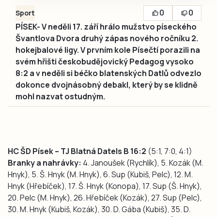
0
0
Sport
PÍSEK- V neděli 17. září hrálo mužstvo píseckého
Švantlova Dvora druhý zápas nového ročníku 2.
hokejbalové ligy. V prvním kole Písečtí porazili na
svém hřišti českobudějovický Pedagog vysoko
8:2 a v neděli si béčko blatenských Datlů odvezlo
dokonce dvojnásobný debakl, který by se klidně
mohl nazvat ostudným.
HC ŠD Písek – TJ Blatná Datels B 16:2
(5:1, 7:0, 4:1)
Branky a nahrávky:
4. Janoušek (Rychlík), 5. Kozák (M.
Hnyk), 5. Š. Hnyk (M. Hnyk), 6. Sup (Kubiš, Pelc), 12. M.
Hnyk (Hřebíček), 17. Š. Hnyk (Konopa), 17. Sup (Š. Hnyk),
20. Pelc (M. Hnyk), 26. Hřebíček (Kozák), 27. Sup (Pelc),
30. M. Hnyk (Kubiš, Kozák), 30. D. Gába (Kubiš), 35. D.