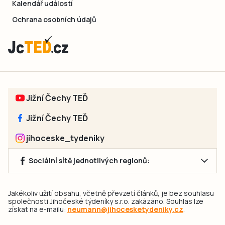
Kalendář událostí
Ochrana osobních údajů
Jižní Čechy TEĎ
Jižní Čechy TEĎ
jihoceske_tydeniky
Sociální sítě jednotlivých regionů:
Jakékoliv užití obsahu, včetně převzetí článků, je bez souhlasu
společnosti Jihočeské týdeníky s.r.o. zakázáno. Souhlas lze
získat na e-mailu:
neumann@jihocesketydeniky.cz
.