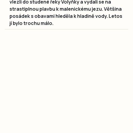
vlezli do studené řeky Volyňky a vydali se na
strastiplnou plavbu k malenickému jezu. Většina
posádek s obavami hleděla k hladině vody. Letos
jí bylo trochu málo.