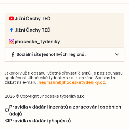
Jižní Čechy TEĎ
Jižní Čechy TEĎ
jihoceske_tydeniky
Sociální sítě jednotlivých regionů:
Jakékoliv užití obsahu, včetně převzetí článků, je bez souhlasu
společnosti Jihočeské týdeníky s.r.o. zakázáno. Souhlas lze
získat na e-mailu:
neumann@jihocesketydeniky.cz
.
2026 © Copyright Jihočeské týdeníky s.r.o.
Pravidla vkládání Inzerátů a zpracování osobních
údajů
Pravidla vkládání příspěvků