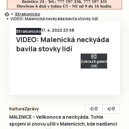
Strakonicko
VIDEO: Malenická neckyáda bavila stovky lidí
17. 4. 2022 23:58
Strakonicko
VIDEO: Malenická neckyáda
bavila stovky lidí
Zobrazit galerii
(28)
0
0
Kultura
Zprávy
MALENICE – Velikonoce a neckyáda. Tohle
spojení si znovu užili v Malenicích, kde nadšenci