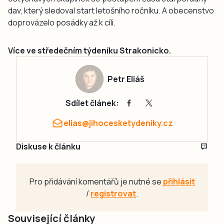
dav, který sledoval start letošního ročníku. A obecenstvo
doprovázelo posádky až k cíli.
Více ve středečním týdeníku Strakonicko.
Petr Eliáš
Sdílet článek:
elias@jihocesketydeniky.cz
Diskuse k článku
Pro přidávání komentářů je nutné se
přihlásit
/
registrovat
.
Související články