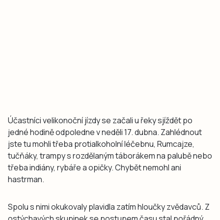
Účastníci velikonoční jízdy se začali u řeky sjíždět po
jedné hodině odpoledne v neděli 17. dubna. Zahlédnout
jste tu mohli třeba protialkoholní léčebnu, Rumcajze,
tučňáky, trampy s rozdělaným táborákem na palubě nebo
třeba indiány, rybáře a opičky. Chybět nemohl ani
hastrman.
Spolu s nimi okukovaly plavidla zatím hloučky zvědavců. Z
ostýchavých skupinek se postupem času stal pořádný