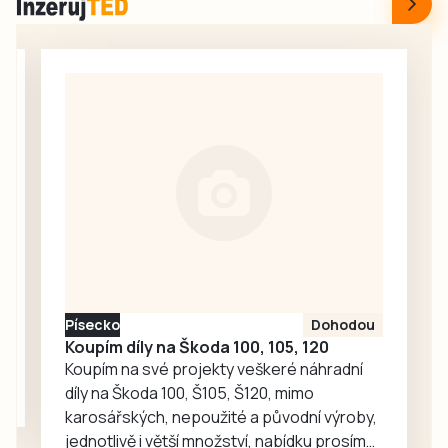
zdržení.
Dvaašedesátý
ročník netolických
dostihů nabídl v
neděli 9. srpna
tradiční kulisu u
zámku Kratochvíle
i sportovní
příběhy. Nad vším
ale tentokrát ještě
výrazněji
vystupoval příběh
osmdesátiletého
Písecko
Dohodou
Karla Kučery, který
Koupím díly na Škoda 100, 105, 120
před osmadvaceti
Koupím na své projekty veškeré náhradní
lety…
díly na Škoda 100, Š105, Š120, mimo
karosářských, nepoužité a původní výroby,
jednotlivě i větší množství, nabídku prosím