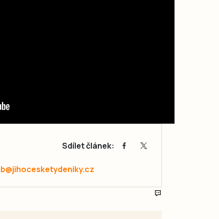
Sdílet článek:
ab@jihocesketydeniky.cz