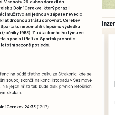
. V sobotu 26. dubna dorazil do
elek z Dolní Cerekve, který porazil
ácí mužstvo ani jednou v zápase nevedlo,
ikrát drobnou ztrátu dorovnat. Cerekev
a Spartaku nepomohli k lepšímu výsledku
m (ročníky 1983). Ztráta domácího týmu ve
a a padla i třicítka. Spartak prohrál s
v letošní sezoně poslední.
řenci na půdě třetího celku ze Strakonic, kde se
ošní souboj skončil na konci listopadu v Sezimově
Milevsko
 Na jejich hřišti tak bude zisk prvních letošních
Zdarma / za odvoz
ným úkolem.
Daruji do dobrých
rukou kotě
olní Cerekev 24:33
(12:17)
Daruji do dobrých rukou
kotě-kočka, odčervené,