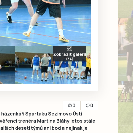
Zobrazit galerii
(34)
0
0
 házenkáři Spartaku Sezimovo Ústí
věřenci trenéra Martina Bláhy letos stále
alších deseti týmů ani bod a nejinak je