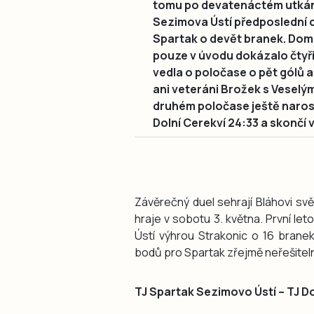
tomu po devatenáctém utkání
Sezimova Ústí předposlední c
Spartak o devět branek. Dom
pouze v úvodu dokázalo čtyř
vedla o poločase o pět gólů 
ani veteráni Brožek s Veselý
druhém poločase ještě narostl
Dolní Cerekví 24:33 a skončí 
Závěrečný duel sehrají Bláhovi svě
hraje v sobotu 3. května. První let
Ústí výhrou Strakonic o 16 branek.
bodů pro Spartak zřejmě neřešitel
TJ Spartak Sezimovo Ústí – TJ D