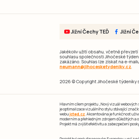
Jižní Čechy TEĎ
Jižní Č
Jakékoliv užití obsahu, včetně převzetí
souhlasu společnosti Jihočeské týdeník
zakázáno. Souhlas lze získat na e-mailu
neumann@jihocesketydeniky.cz
.
2026 © Copyright Jihočeské týdeníky s.
Hlavním cílem projektu „Nový vizuál webových st
je optimalizace vizuálního stylu stávající zna
webu
jcted.cz
. Akcentována je funkčnost uživ
moderním a přehledným zdrojem důležitých a ov
Projekt má zvýšit efektivitu a zabezpečení pos
Projekt byl spolufinancován Evropskou unií z 