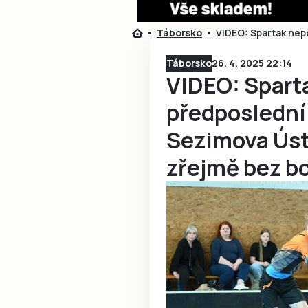
Táborsko
VIDEO: Spartak nep
Táborsko
26. 4. 2025 22:14
VIDEO: Sparta
předposlední
Sezimova Ústí
zřejmě bez b