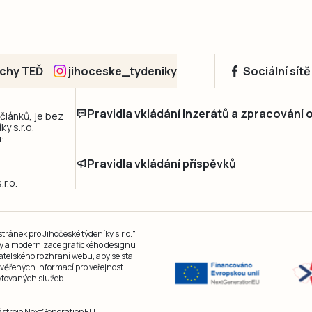
echy TEĎ
jihoceske_tydeniky
Sociální sít
Pravidla vkládání Inzerátů a zpracování
 článků, je bez
y s.r.o.
:
Pravidla vkládání příspěvků
r.o.
ránek pro Jihočeské týdeníky s.r.o."
čky a modernizace grafického designu
atelského rozhraní webu, aby se stal
ěřených informací pro veřejnost.
kytovaných služeb.
nástroje NextGenerationEU.