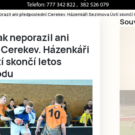
orazil ani předposlední Cerekev. Házenkáři Sezimova Ústí skončí 
Souv
k neporazil ani
 Cerekev. Házenkáři
 skončí letos
odu