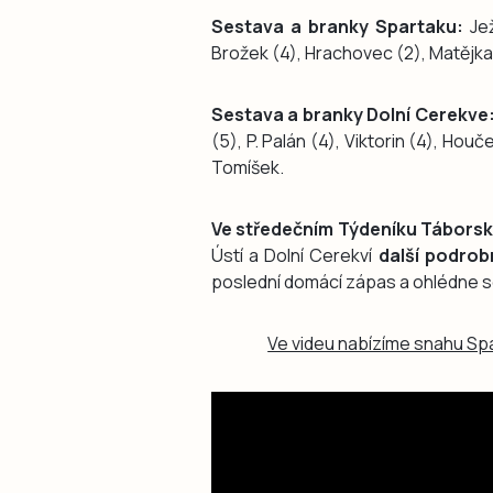
Sestava a branky Spartaku:
Jež
Brožek (4), Hrachovec (2), Matějka (
Sestava a branky Dolní Cerekve
(5), P. Palán (4), Viktorin (4), Houč
Tomíšek.
Ve středečním Týdeníku Táborsk
Ústí a Dolní Cerekví
další podrob
poslední domácí zápas a ohlédne se
Ve videu nabízíme snahu Spa