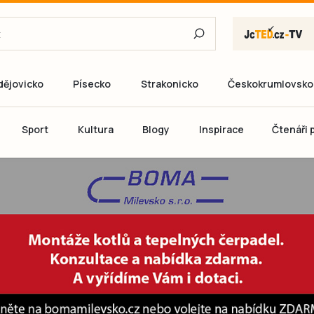
dějovicko
Písecko
Strakonicko
Českokrumlovsko
E-mail
Sport
Kultura
Blogy
Inspirace
Čtenáři p
Heslo
P
Přihlás
Ještě nemám ú