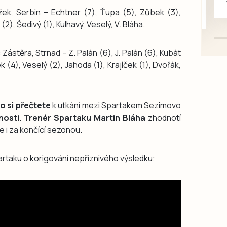
mazlivé, ihned k odběru.
ek, Serbin – Echtner (7), Ťupa (5), Zůbek (3),
2), Šedivý (1), Kulhavý, Veselý, V. Bláha.
:
Zástěra, Strnad – Z. Palán (6), J. Palán (6), Kubát
ek (4), Veselý (2), Jahoda (1), Krajíček (1), Dvořák,
o si přečtete
k utkání mezi Spartakem Sezimovo
nosti. Trenér Spartaku Martin Bláha
zhodnotí
 i za končící sezonou.
rtaku o korigování nepříznivého výsledku: