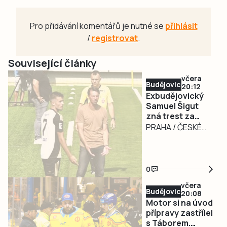
Pro přidávání komentářů je nutné se
přihlásit
/
registrovat
.
Související články
včera
Budějovicko
20:12
Exbudějovický
Samuel Šigut
zná trest za
úplatkářskou
PRAHA / ČESKÉ
aféru. Nezahraje
BUDĚJOVICE – Měl
si 16 měsíců
nakročeno k velké
kariéře, dneska už
0
měl být hráčem
včera
Slavie Praha,
Budějovicko
20:08
místo toho si
Motor si na úvod
dlouho nezahraje.
přípravy zastřílel
s Táborem.
Fotbalový záložník