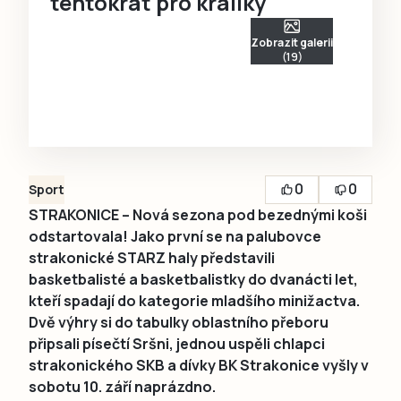
tentokrát pro králíky
Zobrazit galerii
(19)
0
0
Sport
STRAKONICE – Nová sezona pod bezednými koši
odstartovala! Jako první se na palubovce
strakonické STARZ haly představili
basketbalisté a basketbalistky do dvanácti let,
kteří spadají do kategorie mladšího minižactva.
Dvě výhry si do tabulky oblastního přeboru
připsali písečtí Sršni, jednou uspěli chlapci
strakonického SKB a dívky BK Strakonice vyšly v
sobotu 10. září naprázdno.