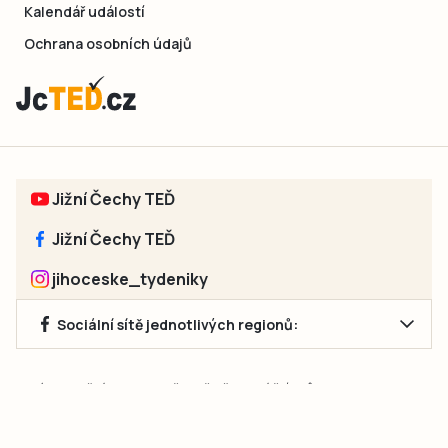
Kalendář událostí
Ochrana osobních údajů
Jižní Čechy TEĎ
Jižní Čechy TEĎ
jihoceske_tydeniky
Sociální sítě jednotlivých regionů:
Jakékoliv užití obsahu, včetně převzetí článků, je bez souhlasu
společnosti Jihočeské týdeníky s.r.o. zakázáno. Souhlas lze
získat na e-mailu:
neumann@jihocesketydeniky.cz
.