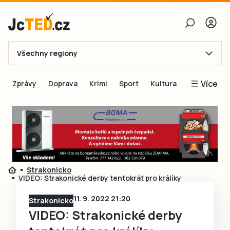
Všechny regiony
E-mail
Více
Zprávy
Doprava
Krimi
Sport
Kultura
Heslo
Blogy
Obnovit heslo
Inspirace
Čtenáři píší
Přihlásit se
Speciální přílohy
Strakonicko
Přihlásit se přes Facebook
Inzerce
VIDEO: Strakonické derby tentokrát pro králíky
Ještě nemám účet, chci se
Registrovat
11. 9. 2022 21:20
Strakonicko
VIDEO: Strakonické derby