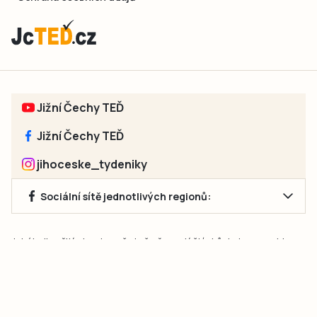
Jižní Čechy TEĎ
Jižní Čechy TEĎ
jihoceske_tydeniky
Sociální sítě jednotlivých regionů:
Jakékoliv užití obsahu, včetně převzetí článků, je bez souhlasu
společnosti Jihočeské týdeníky s.r.o. zakázáno. Souhlas lze
získat na e-mailu:
neumann@jihocesketydeniky.cz
.
2026 © Copyright Jihočeské týdeníky s.r.o.