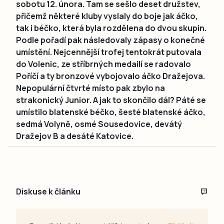
sobotu 12. února. Tam se sešlo deset družstev,
přičemž některé kluby vyslaly do boje jak áčko,
tak i béčko, která byla rozdělena do dvou skupin.
Podle pořadí pak následovaly zápasy o konečné
umístění. Nejcennější trofej tentokrát putovala
do Volenic, ze stříbrných medailí se radovalo
Poříčí a ty bronzové vybojovalo áčko Dražejova.
Nepopulární čtvrté místo pak zbylo na
strakonický Junior. A jak to skončilo dál? Páté se
umístilo blatenské béčko, šesté blatenské áčko,
sedmá Volyně, osmé Sousedovice, devátý
Dražejov B a desáté Katovice.
Diskuse k článku