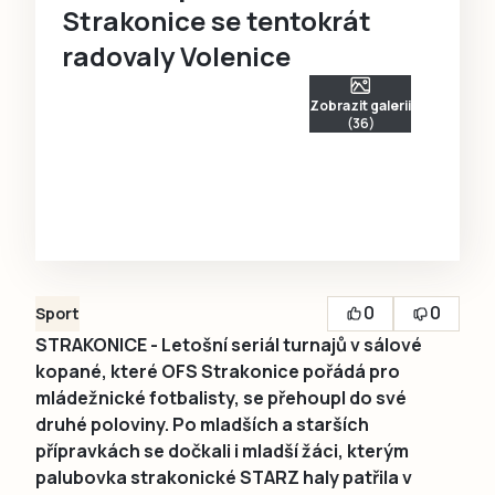
Strakonice se tentokrát
radovaly Volenice
Zobrazit galerii
(36)
0
0
Sport
STRAKONICE - Letošní seriál turnajů v sálové
kopané, které OFS Strakonice pořádá pro
mládežnické fotbalisty, se přehoupl do své
druhé poloviny. Po mladších a starších
přípravkách se dočkali i mladší žáci, kterým
palubovka strakonické STARZ haly patřila v