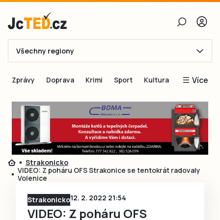
Všechny regiony
E-mail
Více
Zprávy
Doprava
Krimi
Sport
Kultura
Heslo
Blogy
Obnovit heslo
Inspirace
Čtenáři píší
Přihlásit se
Speciální přílohy
Strakonicko
Přihlásit se přes Facebook
Inzerce
VIDEO: Z poháru OFS Strakonice se tentokrát radovaly
Volenice
Ještě nemám účet, chci se
Registrovat
12. 2. 2022 21:54
Strakonicko
VIDEO: Z poháru OFS