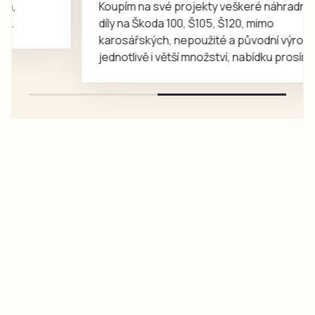
Koupím na své projekty veškeré náhradní
díly na Škoda 100, Š105, Š120, mimo
karosářských, nepoužité a původní výroby,
jednotlivě i větší množství, nabídku prosím
pouze na e-mail: svorpi@seznam.cz.