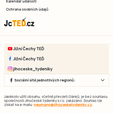
Kalendář událostí
Ochrana osobních údajů
Jižní Čechy TEĎ
Jižní Čechy TEĎ
jihoceske_tydeniky
Sociální sítě jednotlivých regionů:
Jakékoliv užití obsahu, včetně převzetí článků, je bez souhlasu
společnosti Jihočeské týdeníky s.r.o. zakázáno. Souhlas lze
získat na e-mailu:
neumann@jihocesketydeniky.cz
.