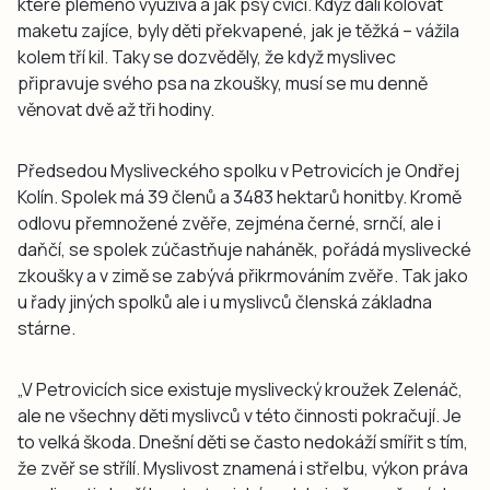
které plemeno využívá a jak psy cvičí. Když dali kolovat
maketu zajíce, byly děti překvapené, jak je těžká – vážila
kolem tří kil. Taky se dozvěděly, že když myslivec
připravuje svého psa na zkoušky, musí se mu denně
věnovat dvě až tři hodiny.
Předsedou Mysliveckého spolku v Petrovicích je Ondřej
Kolín. Spolek má 39 členů a 3483 hektarů honitby. Kromě
odlovu přemnožené zvěře, zejména černé, srnčí, ale i
daňčí, se spolek zúčastňuje naháněk, pořádá myslivecké
zkoušky a v zimě se zabývá přikrmováním zvěře. Tak jako
u řady jiných spolků ale i u myslivců členská základna
stárne.
„V Petrovicích sice existuje myslivecký kroužek Zelenáč,
ale ne všechny děti myslivců v této činnosti pokračují. Je
to velká škoda. Dnešní děti se často nedokáží smířit s tím,
že zvěř se střílí. Myslivost znamená i střelbu, výkon práva