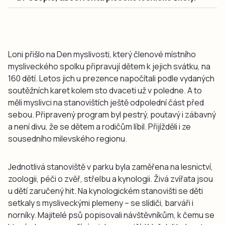
Loni přišlo na Den myslivosti, který členové místního
mysliveckého spolku připravují dětem k jejich svátku, na
160 dětí. Letos jich u prezence napočítali podle vydaných
soutěžních karet kolem sto dvaceti už v poledne. A to
měli myslivci na stanovištích ještě odpolední část před
sebou. Připravený program byl pestrý, poutavý i zábavný
a není divu, že se dětem a rodičům líbil. Přijížděli i ze
sousedního milevského regionu.
Jednotlivá stanoviště v parku byla zaměřena na lesnictví,
zoologii, péči o zvěř, střelbu a kynologii. Živá zvířata jsou
u dětí zaručený hit. Na kynologickém stanovišti se děti
setkaly s mysliveckými plemeny – se slídiči, barváři i
norníky. Majitelé psů popisovali návštěvníkům, k čemu se