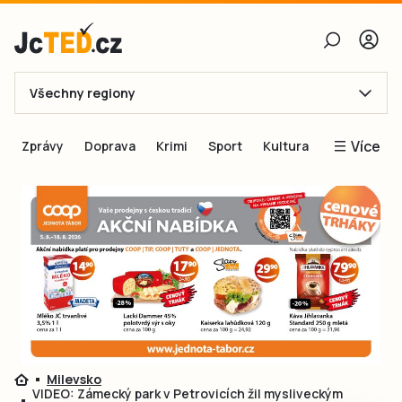
Všechny regiony
E-mail
Více
Zprávy
Doprava
Krimi
Sport
Kultura
Heslo
Blogy
Obnovit heslo
Inspirace
Čtenáři píší
Přihlásit se
Speciální přílohy
Přihlásit se přes Facebook
Inzerce
Ještě nemám účet, chci se
Registrovat
Milevsko
VIDEO: Zámecký park v Petrovicích žil mysliveckým