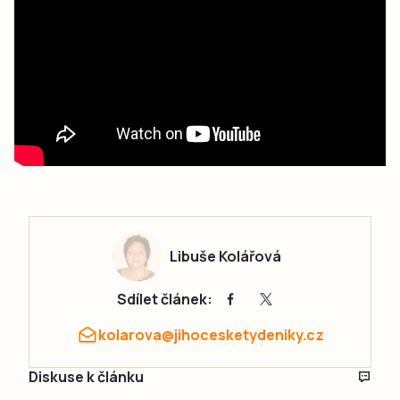
Libuše Kolářová
Sdílet článek:
kolarova@jihocesketydeniky.cz
Diskuse k článku