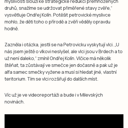
myslivosti slouží ke strategické redukci přemnožených
druhů, snažíme se udržovat přiměřené stavy zvěře,“
vysvětluje Ondřej Kolín. Potěšit petrovické myslivce
mohlo, že děti toho o přírodě a zvěři věděly opravdu
hodně.
Zazněla i otázka, jestli se na Petrovicku vyskytují vlci. „U
nás jsem ještě o vlkovi neslyšel, ale vlci jsou v Brdech a to
už není daleko,“ zmínil Ondřej Kolín. Vlčice má několik
štěňat, ta zůstávají ve smečce jen dočasně a pak už je
alfa samec smečky vyžene a musí si hledat jiné, vlastní
teritorium. Tím se vlci rozšiřují do dalších míst.
Víc už je ve videoreportáži a bude i v Milevských
novinách.