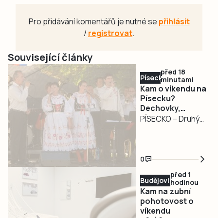
Pro přidávání komentářů je nutné se
přihlásit
/
registrovat
.
Související články
před 18
Písecko
minutami
Kam o víkendu na
Písecku?
Dechovky,
pohádkový les,
PÍSECKO – Druhý
jazz i Slavnost
srpnový víkend
venkova
nabídne na
Písecku pestrý
0
program pro
před 1
milovníky hudby,
Budějovicko
hodinou
rodiny s dětmi i
Kam na zubní
příznivce
pohotovost o
víkendu
venkovských