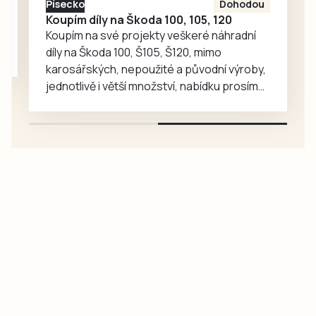
Písecko
Dohodou
Koupím díly na Škoda 100, 105, 120
Koupím na své projekty veškeré náhradní
díly na Škoda 100, Š105, Š120, mimo
karosářských, nepoužité a původní výroby,
jednotlivě i větší množství, nabídku prosím
pouze na e-mail: svorpi@seznam.cz.