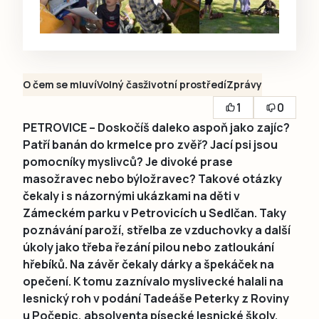
O čem se mluví
Volný čas
životní prostředí
Zprávy
1
0
PETROVICE – Doskočíš daleko aspoň jako zajíc?
Patří banán do krmelce pro zvěř? Jací psi jsou
pomocníky myslivců? Je divoké prase
masožravec nebo býložravec? Takové otázky
čekaly i s názornými ukázkami na děti v
Zámeckém parku v Petrovicích u Sedlčan. Taky
poznávání paroží, střelba ze vzduchovky a další
úkoly jako třeba řezání pilou nebo zatloukání
hřebíků. Na závěr čekaly dárky a špekáček na
opečení. K tomu zaznívalo myslivecké halali na
lesnický roh v podání Tadeáše Peterky z Roviny
u Počepic, absolventa písecké lesnické školy.