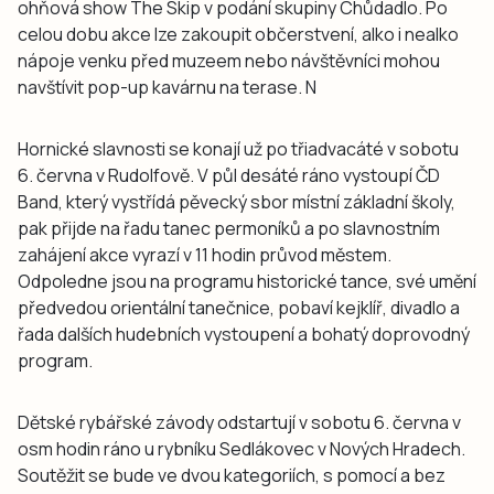
ohňová show The Skip v podání skupiny Chůdadlo. Po
celou dobu akce lze zakoupit občerstvení, alko i nealko
nápoje venku před muzeem nebo návštěvníci mohou
navštívit pop-up kavárnu na terase. N
Hornické slavnosti se konají už po třiadvacáté v sobotu
6. června v Rudolfově. V půl desáté ráno vystoupí ČD
Band, který vystřídá pěvecký sbor místní základní školy,
pak přijde na řadu tanec permoníků a po slavnostním
zahájení akce vyrazí v 11 hodin průvod městem.
Odpoledne jsou na programu historické tance, své umění
předvedou orientální tanečnice, pobaví kejklíř, divadlo a
řada dalších hudebních vystoupení a bohatý doprovodný
program.
Dětské rybářské závody odstartují v sobotu 6. června v
osm hodin ráno u rybníku Sedlákovec v Nových Hradech.
Soutěžit se bude ve dvou kategoriích, s pomocí a bez