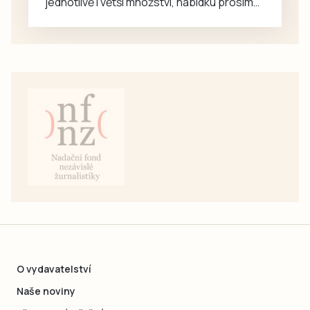
jednotlivě i větší množství, nabídku prosím
pouze na e-mail: svorpi@seznam.cz.
O vydavatelství
Naše noviny