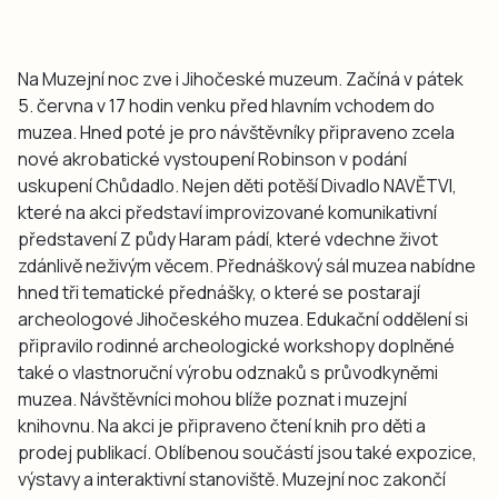
Na Muzejní noc zve i Jihočeské muzeum. Začíná v pátek
5. června v 17 hodin venku před hlavním vchodem do
muzea. Hned poté je pro návštěvníky připraveno zcela
nové akrobatické vystoupení Robinson v podání
uskupení Chůdadlo. Nejen děti potěší Divadlo NAVĚTVI,
které na akci představí improvizované komunikativní
představení Z půdy Haram pádí, které vdechne život
zdánlivě neživým věcem. Přednáškový sál muzea nabídne
hned tři tematické přednášky, o které se postarají
archeologové Jihočeského muzea. Edukační oddělení si
připravilo rodinné archeologické workshopy doplněné
také o vlastnoruční výrobu odznaků s průvodkyněmi
muzea. Návštěvníci mohou blíže poznat i muzejní
knihovnu. Na akci je připraveno čtení knih pro děti a
prodej publikací. Oblíbenou součástí jsou také expozice,
výstavy a interaktivní stanoviště. Muzejní noc zakončí