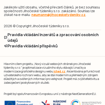
Jakékoliv užití obsahu, včetně převzetí článků, je bez souhlasu
společnosti Jihočeské týdeníky s.r.o. zakázáno. Souhlas lze
získat na e-mailu:
neumann@jihocesketydeniky.cz
.
2026 © Copyright Jihočeské týdeníky s.r.o.
Pravidla vkládání Inzerátů a zpracování osobních
údajů
Pravidla vkládání příspěvků
Hlavním cílem projektu „Nový vizuál webových stránek pro Jihočeské
týdeníky s.r.o." je optimalizace vizuálního stylu stávající značky a
modernizace grafického designu webu
jcted.cz
. Akcentována je funkčnost
uživatelského rozhraní webu, aby se stal moderním a přehledným zdrojem
důležitých a ověřených informací pro veřejnost. Projekt má zvýšit efektivitu a
zabezpečení poskytovaných služeb.
Projekt byl spolufinancován Evropskou unií z nástroje NextGenerationEU.