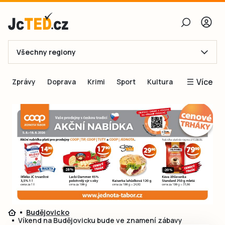
Všechny regiony
E-mail
Více
Zprávy
Doprava
Krimi
Sport
Kultura
Heslo
Blogy
Obnovit heslo
Inspirace
Čtenáři píší
Přihlásit se
Speciální přílohy
Přihlásit se přes Facebook
Inzerce
Ještě nemám účet, chci se
Registrovat
Budějovicko
Víkend na Budějovicku bude ve znamení zábavy