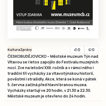
0
0
Kultura
Zprávy
ČESKOBUDĚJOVICKO – Městské muzeum Týn nad
Vltavou se i letos zapojilo do Festivalu muzejních
nocí. Zve na letošní XXII. ročník a v rámci něho i
tradiční tři vycházky za vltavotýnskou historií,
pověstmi i strašidly. Akce, která se koná v pátek
5. června začíná před hlavní branou muzea.
Vycházky startují ve 20 hodin, v 21.30 a 22.30.
Městské muzeum je otevřeno do 24 hodin.