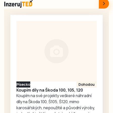
Českobudějovicku
marně. Ve 14.36
došlo ve čtvrtek 6.
společnost ČEVAK
srpna krátce po
zveřejnila, že
13. hodině ke
velká havárie se
střetu nákladního
týká Pražského a
automobilu s
Náchodského
vlakem. Provoz je
sídliště, Píseckého
do odvolání
rozcestí,…
zastaven.
Písecko
Dohodou
Koupím díly na Škoda 100, 105, 120
Koupím na své projekty veškeré náhradní
díly na Škoda 100, Š105, Š120, mimo
karosářských, nepoužité a původní výroby,