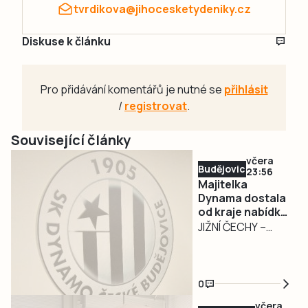
tvrdikova@jihocesketydeniky.cz
Diskuse k článku
Pro přidávání komentářů je nutné se
přihlásit
/
registrovat
.
Související články
včera
Budějovicko
23:56
Majitelka
Dynama dostala
od kraje nabídku
na odkup akcií za
JIŽNÍ ČECHY –
32,55 milionu
Jihočeský kraj ve
středu 5. srpna
předložil majitelce
0
SK Dynamo České
včera