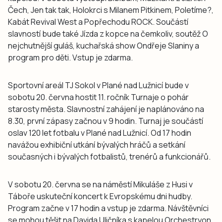
Čech, Jen tak tak, Holokrci s Milanem Pitkinem, Poletíme?,
Kabát Revival West a Popřechodu ROCK. Součástí
slavností bude také Jízda z kopce na čemkoliv, soutěž O
nejchutnější guláš, kuchařská show Ondřeje Slaniny a
program pro děti. Vstup je zdarma.
Sportovní areál TJ Sokol v Plané nad Lužnicí bude v
sobotu 20. června hostit 11. ročník Turnaje o pohár
starosty města. Slavnostní zahájení je naplánováno na
8.30, první zápasy začnou v 9 hodin. Turnaj je součástí
oslav 120 let fotbalu v Plané nad Lužnicí. Od 17 hodin
navážou exhibiční utkání bývalých hráčů a setkání
současných i bývalých fotbalistů, trenérů a funkcionářů.
V sobotu 20. června se na náměstí Mikuláše z Husi v
Táboře uskuteční koncert k Evropskému dni hudby.
Program začne v 17 hodin a vstup je zdarma. Návštěvníci
se mohou těšit na Davida Uličníka s kapelou Orchestryon