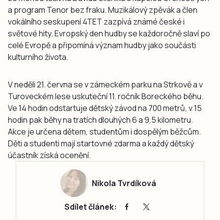
a program Tenor bez fraku. Muzikálový zpěvák a člen
vokálního seskupení 4TET zazpívá známé české i
světové hity. Evropský den hudby se každoročně slaví po
celé Evropě a připomíná význam hudby jako součásti
kulturního života.
V neděli 21. června se v zámeckém parku na Strkově a v
Turoveckém lese uskuteční 11. ročník Boreckého běhu.
Ve 14 hodin odstartuje dětský závod na 700 metrů, v 15
hodin pak běhy na tratích dlouhých 6 a 9,5 kilometru.
Akce je určena dětem, studentům i dospělým běžcům.
Děti a studenti mají startovné zdarma a každý dětský
účastník získá ocenění.
Nikola Tvrdíková
Sdílet článek: