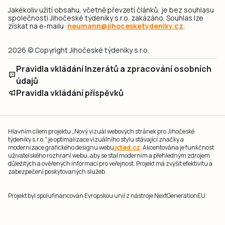
Jakékoliv užití obsahu, včetně převzetí článků, je bez souhlasu
společnosti Jihočeské týdeníky s.r.o. zakázáno. Souhlas lze
získat na e-mailu:
neumann@jihocesketydeniky.cz
.
2026 © Copyright Jihočeské týdeníky s.r.o.
Pravidla vkládání Inzerátů a zpracování osobních
údajů
Pravidla vkládání příspěvků
Hlavním cílem projektu „Nový vizuál webových stránek pro Jihočeské
týdeníky s.r.o." je optimalizace vizuálního stylu stávající značky a
modernizace grafického designu webu
jcted.cz
. Akcentována je funkčnost
uživatelského rozhraní webu, aby se stal moderním a přehledným zdrojem
důležitých a ověřených informací pro veřejnost. Projekt má zvýšit efektivitu a
zabezpečení poskytovaných služeb.
Projekt byl spolufinancován Evropskou unií z nástroje NextGenerationEU.