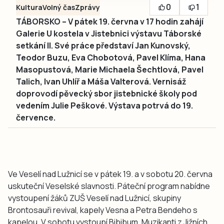
0
1
Kultura
Volný čas
Zprávy
TÁBORSKO – V pátek 19. června v 17 hodin zahájí
Galerie U kostela v Jistebnici výstavu Táborské
setkání II. Své práce představí Jan Kunovský,
Teodor Buzu, Eva Chobotová, Pavel Klíma, Hana
Masopustová, Marie Michaela Šechtlová, Pavel
Talich, Ivan Uhlíř a Máša Valterová. Vernisáž
doprovodí pěvecký sbor jistebnické školy pod
vedením Julie Peškové. Výstava potrvá do 19.
července.
Ve Veselí nad Lužnicí se v pátek 19. a v sobotu 20. června
uskuteční Veselské slavnosti. Páteční program nabídne
vystoupení žáků ZUŠ Veselí nad Lužnicí, skupiny
Brontosauři revival, kapely Vesna a Petra Bendeho s
kapelou. V sobotu vystoupí Bibibum, Muzikanti z Jižních