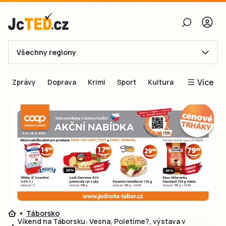
Všechny regiony
E-mail
Více
Zprávy
Doprava
Krimi
Sport
Kultura
Heslo
Blogy
Obnovit heslo
Inspirace
Čtenáři píší
Přihlásit se
Speciální přílohy
Přihlásit se přes Facebook
Inzerce
Ještě nemám účet, chci se
Registrovat
Táborsko
Víkend na Táborsku: Vesna, Poletíme?, výstava v