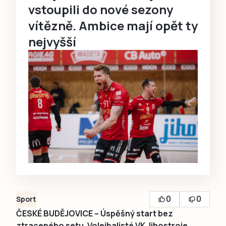
vstoupili do nové sezony
vítězně. Ambice mají opět ty
nejvyšší
0
0
Sport
ČESKÉ BUDĚJOVICE – Úspěšný start bez
ztraceného setu. Volejbalisté VK Jihostroje