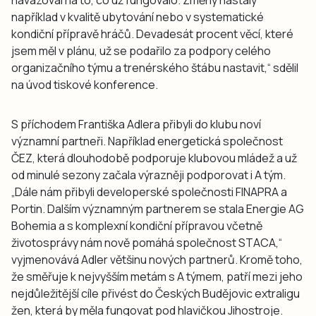
například v kvalitě ubytování nebo v systematické
kondiční přípravě hráčů. Devadesát procent věcí, které
jsem měl v plánu, už se podařilo za podpory celého
organizačního týmu a trenérského štábu nastavit,“ sdělil
na úvod tiskové konference.
S příchodem Františka Adlera přibyli do klubu noví
významní partneři. Například energetická společnost
ČEZ, která dlouhodobě podporuje klubovou mládež a už
od minulé sezony začala výrazněji podporovat i A tým.
„Dále nám přibyli developerské společnosti FINAPRA a
Portin. Dalším významným partnerem se stala Energie AG
Bohemia a s komplexní kondiční přípravou včetně
životosprávy nám nově pomáhá společnost STACA,“
vyjmenovává Adler většinu nových partnerů. Kromě toho,
že směřuje k nejvyšším metám s A týmem, patří mezi jeho
nejdůležitější cíle přivést do Českých Budějovic extraligu
žen, která by měla fungovat pod hlavičkou Jihostroje.