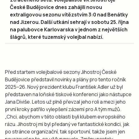
České Budějovice dnes zahájili novou
extraligovou sezonu vítězstvím 3:0 nad Benátky
nad Jizerou. Další utkání sehrají v sobotu 25. října
na palubovce Karlovarska v jednom z největších
šlágrů, které tuzemský volejbal nabízí.
Před startem volejbalové sezony Jihostroj České
Budějovice představil novinky a plány pro tento ročník
2025–26. Nový prezident klubu František Adler už byl
představen na loňské tiskové konferenci jako nástupce
Jana Diviše. Letos už plně převzal jeho roli a mezi jeho
první kroky patřilo vylepšení zázemí pro A tým mužů.
„Chci, abychom v této oblasti byli klubem evropského
rázu. Jihostroj mi byl předaný ve fantastické kondici, jak
po stránce organizační, tak sportovní, takže jsem jen
navazoval na to, co už fungovalo. Změny nastaly