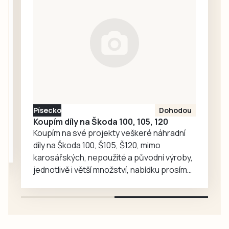
starých gard
Prachaticích.
Kučeř Cup nebo
Memoriály Jana
Hadáčka v
Božeticích a Vládi
Fořta a Tomáše
Měcháčka v…
Písecko
Dohodou
Koupím díly na Škoda 100, 105, 120
Koupím na své projekty veškeré náhradní
díly na Škoda 100, Š105, Š120, mimo
karosářských, nepoužité a původní výroby,
jednotlivě i větší množství, nabídku prosím
pouze na e-mail: svorpi@seznam.cz.