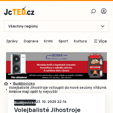
Všechny regiony
E-mail
Více
Zprávy
Doprava
Krimi
Sport
Kultura
Heslo
Blogy
Obnovit heslo
Inspirace
Čtenáři píší
Přihlásit se
Speciální přílohy
Budějovicko
Přihlásit se přes Facebook
Inzerce
Volejbalisté Jihostroje vstoupili do nové sezony vítězně.
Ambice mají opět ty nejvyšší
Ještě nemám účet, chci se
Registrovat
23. 10. 2025 22:14
Budějovicko
Volejbalisté Jihostroje