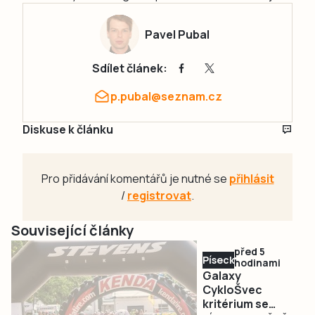
Pavel Pubal
Sdílet článek:
p.pubal@seznam.cz
Diskuse k článku
Pro přidávání komentářů je nutné se
přihlásit
/
registrovat
.
Související články
před 5
Písecko
hodinami
Galaxy
CykloŠvec
kritérium se