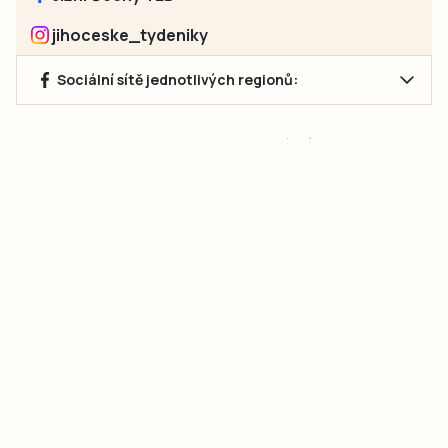
jihoceske_tydeniky
Sociální sítě jednotlivých regionů:
Jakékoliv užití obsahu, včetně převzetí článků, je bez souhlasu
společnosti Jihočeské týdeníky s.r.o. zakázáno. Souhlas lze
získat na e-mailu:
neumann@jihocesketydeniky.cz
.
2026 © Copyright Jihočeské týdeníky s.r.o.
Pravidla vkládání Inzerátů a zpracování osobních
údajů
Pravidla vkládání příspěvků
Hlavním cílem projektu „Nový vizuál webových stránek pro Jihočeské
týdeníky s.r.o." je optimalizace vizuálního stylu stávající značky a
modernizace grafického designu webu
jcted.cz
. Akcentována je funkčnost
uživatelského rozhraní webu, aby se stal moderním a přehledným zdrojem