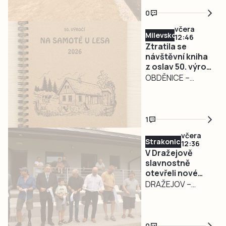
hydrologické
0
podmínky vydal
včera
Městský úřad
Milevsko
12:46
Strakonice
Ztratila se
opatření obecné
návštěvní kniha
z oslav 50. výročí
povahy, kterým
filmu Na samotě
OBDĚNICE –
dočasně omezuje
u lesa.
Nepříjemná
odběr
Pořadatelé prosí
událost
povrchových vod
o její vrácení
poznamenala
z vodních toků na
1
oslavy 50. výročí
území ORP
včera
kultovního filmu Na
Strakonice.
Strakonicko
12:36
samotě u lesa v
Nařízení platí s
V Dražejově
Obděnicích na
slavnostně
účinností od 8.
otevřeli nové
Petrovicku ze
srpna informovala
fotbalové
DRAŽEJOV –
soboty 1. srpna.
tisková mluvčí
kabiny. Oslavy
Fotbalový areál v
Ze stolku ve VIP
města Markéta
pokračují i v
Dražejově se
stánku, kam měli
Bučoková.
sobotu
dočkal významné
přístup jen hosté
0