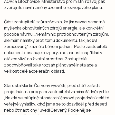
AOV44 Litochovice, Ministerstvo pro místní rozvoj pak
zveřejnilo návrh změny územního rozvojového plánu.
Část zastupitelů zdůrazňovala, že jim nevadí samotná
myšlenka obnovitelných zdrojů energie, ale konkrétní
podoba návrhu. „Nemám nic proti obnovitelným zdrojům,
ale mám námitky proti tomu dokumentu, tak jak byl
zpracovaný,“ zaznělo během jednání. Podle zastupitelů
dokument obsahuje rozpory a nejasnosti například v
otázce vlivů na životní prostředí. Zastupitelé
zpochybňovali také rozsah plánované instalace a
velikost celé akcelerační oblasti.
Starosta Martin Červený vysvětlil, proč chtěl zařadit
projednání na program zastupitelstva mimořádně rychle.
„Nezdá se mi úplně standardní časové projednání celé té
veřejné vyhlášky, když jsme se to dozvěděli před deseti
nebo čtrnácti dny,“ uvedl Červený. Podle něj se