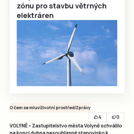
zónu pro stavbu větrných
elektráren
O čem se mluví
životní prostředí
Zprávy
4
0
VOLYNĚ – Zastupitelstvo města Volyně schválilo
na konci dubna nesouhlasné stanovisko k