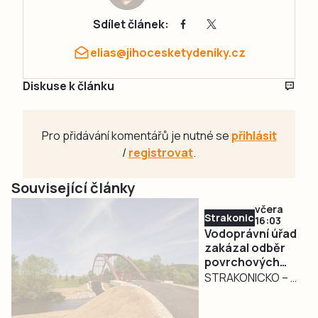
Sdílet článek:
elias@jihocesketydeniky.cz
Diskuse k článku
Pro přidávání komentářů je nutné se
přihlásit
/
registrovat
.
Související články
včera
Strakonicko
16:03
Vodoprávní úřad
zakázal odběr
povrchových
vod na
STRAKONICKO – V
Strakonicku
reakci na
současné