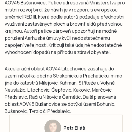
AOV45 Bušanovice. Petice adresovaná Ministerstvu pro
místní rozvoj tvrdí, že návrh je v rozporu s evropskou
směrnicí RED III, která podle autorů požaduje přednostní
využívání zastavěných ploch a brownfieldů před volnou
krajinou. Autoři petice zároveň upozorňují na možné
porušení Aarhuské úmluvy kvůli nedostatečnému
zapojení veřejnosti. Kritizují také údajně nedostatečné
vyhodnocení dopadů na přírodu a zdraví obyvatel.
Akcelerační oblast AOV44 Litochovice zasahuje do
území několika obcí na Strakonicku a Prachaticku, mimo
jiné do katastrů Milejovic, Kuřiman, Stříteže u Volyně,
Neuslužic, Litochovic, Čepřovic, Kakovic, Marčovic,
Předslavic, Račí u Nišovic a Černětic. Další plánovaná
oblast AOV45 Bušanovice se dotýká území Bohunic,
Bušanovic, Tvrzic či Předslavic.
Petr Eliáš