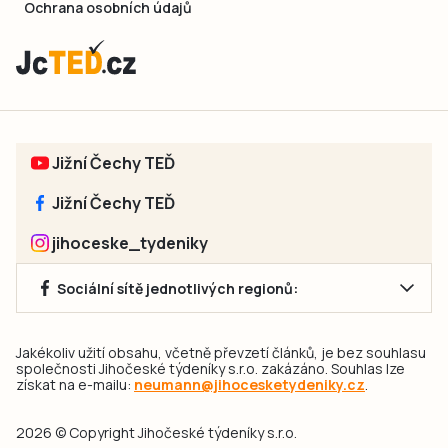
Ochrana osobních údajů
Jižní Čechy TEĎ
Jižní Čechy TEĎ
jihoceske_tydeniky
Sociální sítě jednotlivých regionů:
Jakékoliv užití obsahu, včetně převzetí článků, je bez souhlasu
společnosti Jihočeské týdeníky s.r.o. zakázáno. Souhlas lze
získat na e-mailu:
neumann@jihocesketydeniky.cz
.
2026 © Copyright Jihočeské týdeníky s.r.o.