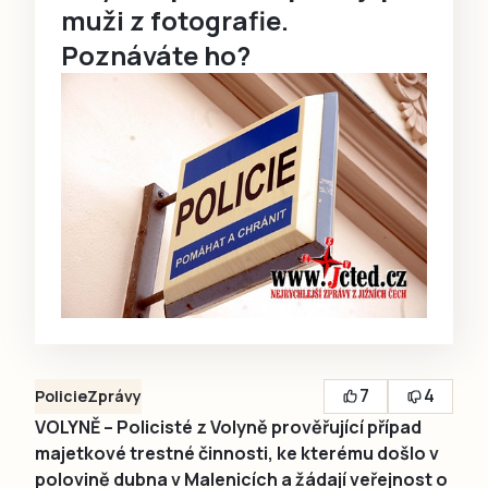
muži z fotografie.
Poznáváte ho?
7
4
Policie
Zprávy
VOLYNĚ – Policisté z Volyně prověřující případ
majetkové trestné činnosti, ke kterému došlo v
polovině dubna v Malenicích a žádají veřejnost o