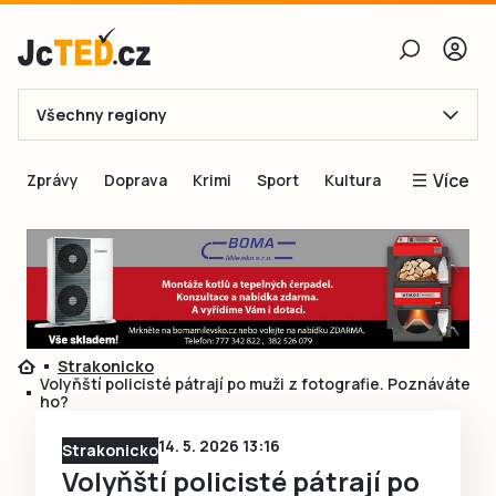
Všechny regiony
E-mail
Více
Zprávy
Doprava
Krimi
Sport
Kultura
Heslo
Blogy
Obnovit heslo
Inspirace
Čtenáři píší
Přihlásit se
Speciální přílohy
Strakonicko
Přihlásit se přes Facebook
Inzerce
Volyňští policisté pátrají po muži z fotografie. Poznáváte
ho?
Ještě nemám účet, chci se
Registrovat
14. 5. 2026 13:16
Strakonicko
Volyňští policisté pátrají po