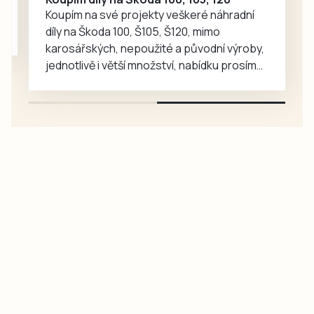
Koupím na své projekty veškeré náhradní
díly na Škoda 100, Š105, Š120, mimo
karosářských, nepoužité a původní výroby,
jednotlivě i větší množství, nabídku prosím
pouze na e-mail: svorpi@seznam.cz.