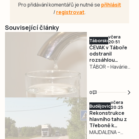
Pro přidávání komentářů je nutné se
přihlásit
/
registrovat
.
Související články
včera
Táborsko
20:51
ČEVAK v Táboře
odstranil
rozsáhlou
havárii a v půl
TÁBOR – Havárie
osmé spustil
vodovodu, po
vodu
které se dnes
odpoledne ocitla
0
bez vody zhruba
včera
třetina města v
Budějovicko
20:25
severní části
Rekonstrukce
Tábora, je
hlavního tahu z
Třeboně k
vyřešena. Jak nyní
hranicím začne v
MAJDALENA –
informovali na
pondělí. Řidiče