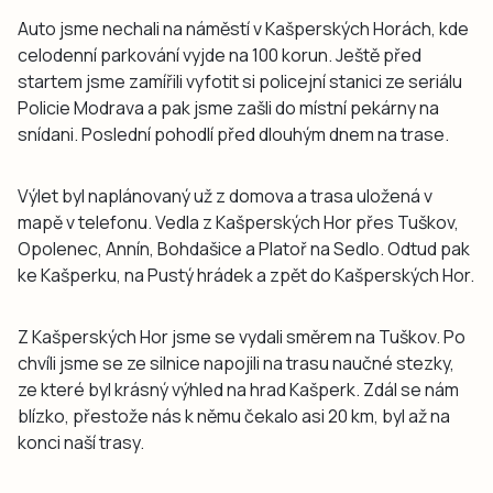
Auto jsme nechali na náměstí v Kašperských Horách, kde
celodenní parkování vyjde na 100 korun. Ještě před
startem jsme zamířili vyfotit si policejní stanici ze seriálu
Policie Modrava a pak jsme zašli do místní pekárny na
snídani. Poslední pohodlí před dlouhým dnem na trase.
Výlet byl naplánovaný už z domova a trasa uložená v
mapě v telefonu. Vedla z Kašperských Hor přes Tuškov,
Opolenec, Annín, Bohdašice a Platoř na Sedlo. Odtud pak
ke Kašperku, na Pustý hrádek a zpět do Kašperských Hor.
Z Kašperských Hor jsme se vydali směrem na Tuškov. Po
chvíli jsme se ze silnice napojili na trasu naučné stezky,
ze které byl krásný výhled na hrad Kašperk. Zdál se nám
blízko, přestože nás k němu čekalo asi 20 km, byl až na
konci naší trasy.