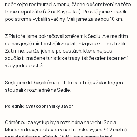
nečekejte restauraci s menu, žádné občerstvení na této
trase nepotkáte (až na Kašperku). Prostě jsme si sedli
pod strom a vybalili svačiny. Měli jsme za sebou 10 km.
Z Platoře jsme pokračovali směrem k Sedlu. Ale mezitím
se nás ještě místní stačili zeptat, zda jsme se neztratili.
Zatím ne. Jenže jdeme po cestách, které nejsou
součástí značené turistické trasy, takže orientace není
vždy jednoduchá.
Sešli jsme k Divišskému potoku a od něj už vlastně jen
stoupali k rozhledně na Sedle.
Poledník, Svatobor i Velký Javor
Odměnou za výstup byla rozhledna na vrchu Sedla.
Moderní dřevěná stavba v nadmořské výšce 902 metrů
nabízí nádherné výhledy. Viděli jsme samozřejmě