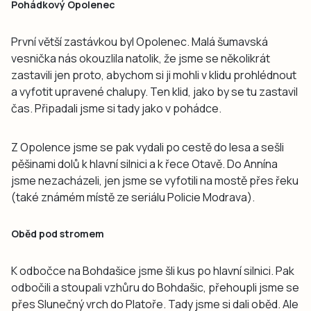
Pohádkový Opolenec
První větší zastávkou byl Opolenec. Malá šumavská
vesnička nás okouzlila natolik, že jsme se několikrát
zastavili jen proto, abychom si ji mohli v klidu prohlédnout
a vyfotit upravené chalupy. Ten klid, jako by se tu zastavil
čas. Připadali jsme si tady jako v pohádce.
Z Opolence jsme se pak vydali po cestě do lesa a sešli
pěšinami dolů k hlavní silnici a k řece Otavě. Do Annína
jsme nezacházeli, jen jsme se vyfotili na mostě přes řeku
(také známém místě ze seriálu Policie Modrava).
Oběd pod stromem
K odbočce na Bohdašice jsme šli kus po hlavní silnici. Pak
odbočili a stoupali vzhůru do Bohdašic, přehoupli jsme se
přes Slunečný vrch do Platoře. Tady jsme si dali oběd. Ale