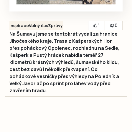
1
0
Inspirace
Volný čas
Zprávy
Na Šumavu jsme se tentokrát vydali za hranice
Jihočeského kraje. Trasa z Kašperských Hor
přes pohádkový Opolenec, rozhlednu na Sedle,
Kašperk a Pustý hrádek nabídla téměř 27
kilometrů krásných výhledů, šumavského klidu,
cest bez davů i několik překvapení. Od
pohádkové vesničky přes výhledy na Poledník a
Velký Javor až po sprint pro láhev vody před
zavřením hradu.