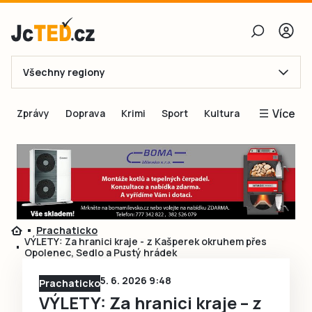
Všechny regiony
E-mail
Více
Zprávy
Doprava
Krimi
Sport
Kultura
Heslo
Blogy
Obnovit heslo
Inspirace
Čtenáři píší
Přihlásit se
Speciální přílohy
Prachaticko
Přihlásit se přes Facebook
Inzerce
VÝLETY: Za hranici kraje - z Kašperek okruhem přes
Opolenec, Sedlo a Pustý hrádek
Ještě nemám účet, chci se
Registrovat
5. 6. 2026 9:48
Prachaticko
VÝLETY: Za hranici kraje – z