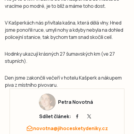
vracíme po modré, je to blíž a máme toho dost.
V Kašperkách nás přivítala kašna, která dělá vlny. Hned
jsme ponořili ruce, umyli nohy a kdyby nebyla na dohled
policejní stanice, tak bychom tam snad skočili celí.
Hodinky ukazují krásných 27 šumavských km (ve 27
stupních).
Den jsme zakončili večeří v hotelu Kašperk a nákupem
piva z místního pivovaru.
Petra Novotná
Sdílet článek:
novotna@jihocesketydeniky.cz