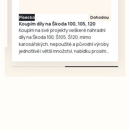
Písecko
Dohodou
Koupím díly na Škoda 100, 105, 120
Koupím na své projekty veškeré náhradní
díly na Škoda 100, Š105, Š120, mimo
karosářských, nepoužité a původní výroby,
jednotlivě i větší množství, nabídku prosím
pouze na e-mail: svorpi@seznam.cz.