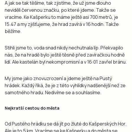
A jak se tak těšíme, tak zjistíme, že už jsme dlouho
neviděli červenou značku, po které jdeme. Takže se
vracíme. Ke Kašperku to máme ještě asi 700 metrů, je
15.47 a my zjišťujeme, že hrad zavírá v 16 hodin. Takže
běžíme.
Stihli jsme to, voda snad nikdy nechutnala líp. Překvapilo
nás, že na hradě bylo ještě těsně před zavíračkou hodně
lidí. Ale kastelán byl nekompromisní a v 16:01 zavřel bránu.
My jsme jako znovuzrození a jdeme ještě na Pustý
hrádek. Každý říká, že je z této vyhlídky nadšenější než ze
samotného hradu. Nedivíme se a souhlasíme.
Nejkratší cestou do města
Od Pustého hrádku se dá jít po žluté do Kašperských Hor.
Ale je to 5 km. Vracíme se ke Kašperku a do města se