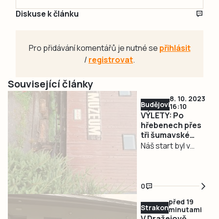
Diskuse k článku
Pro přidávání komentářů je nutné se
přihlásit
/
registrovat
.
Související články
8. 10. 2023
Budějovicko
16:10
VÝLETY: Po
hřebenech přes
tři šumavské
vrcholy až k
Náš start byl v
Plešnému jezeru
Novém Údolí a cíl v
Nové Peci.
Prakticky to
0
znamenalo, že
před 19
jsme z domova
Strakonicko
minutami
vyjížděli jedno
V Dražejově