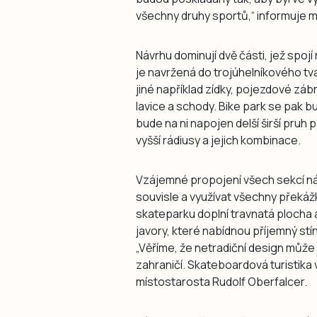
všechny druhy sportů,“ informuje 
Návrhu dominují dvě části, jež spojí
je navržená do trojúhelníkového t
jiné například zídky, pojezdové záb
lavice a schody. Bike park se pak b
bude na ni napojen delší širší pruh
vyšší rádiusy a jejich kombinace.
Vzájemné propojení všech sekcí n
souvisle a využívat všechny překážk
skateparku doplní travnatá plocha a
javory, které nabídnou příjemný stí
„Věříme, že netradiční design může př
zahraničí. Skateboardová turistika v
místostarosta Rudolf Oberfalcer.