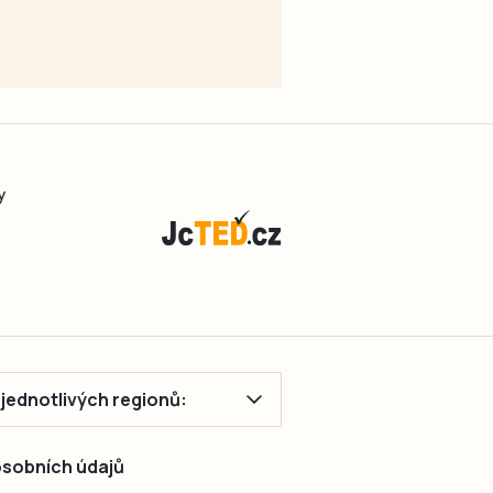
Bajcura.
y
ě jednotlivých regionů:
 osobních údajů