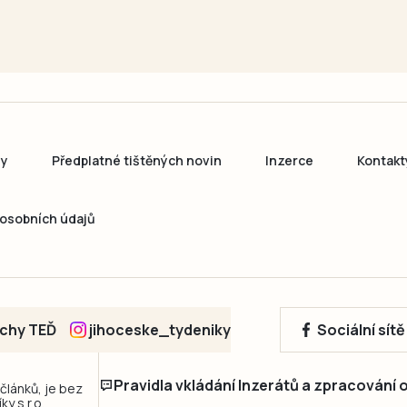
ny
Předplatné tištěných novin
Inzerce
Kontakt
osobních údajů
echy TEĎ
jihoceske_tydeniky
Sociální sít
Pravidla vkládání Inzerátů a zpracování
 článků, je bez
y s.r.o.