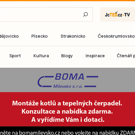
dějovicko
Písecko
Strakonicko
Českokrumlovsko
E-mail
Sport
Kultura
Blogy
Inspirace
Čtenáři p
Heslo
P
Přihlás
Ještě nemám ú