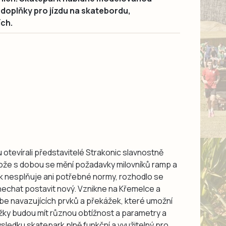
doplňky pro jízdu na skatebordu,
ích.
 otevírali představitelé Strakonic slavnostně
otože s dobou se mění požadavky milovníků ramp a
k nesplňuje ani potřebné normy, rozhodlo se
nechat postavit nový. Vznikne na Křemelce a
e navazujících prvků a překážek, které umožní
ážky budou mít různou obtížnost a parametry a
sledku skatepark plně funkční a využitelný pro