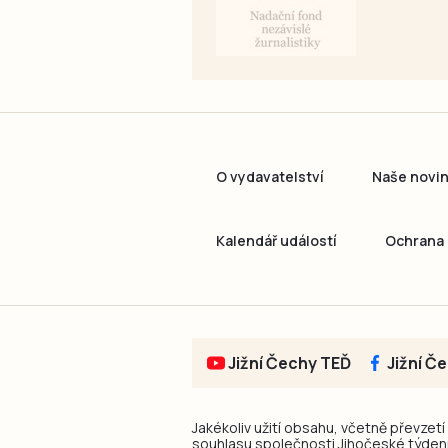
O vydavatelství
Naše novi
Kalendář událostí
Ochrana 
Jižní Čechy TEĎ
Jižní Č
Jakékoliv užití obsahu, včetně převzetí
souhlasu společnosti Jihočeské týdeník