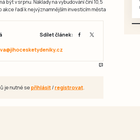
 být v srpnu. Náklady na vybudování činí 10,5
mazlivé, ihned k odběru.
to akce řadí k nejvýznamnějším investicím města
á
Sdílet článek:
va@jihocesketydeniky.cz
ů je nutné se
přihlásit
/
registrovat
.