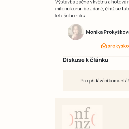
Výstavba začne v květnu a hotová má
milionu korun bez daně, čímž se ta
letošního roku.
Monika Prokýškov
prokysko
Diskuse k článku
Pro přidávání komentář