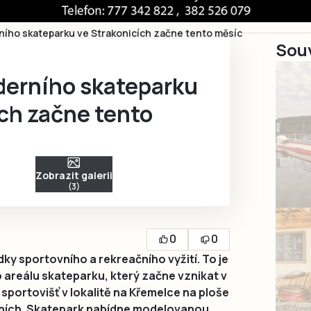
ího skateparku ve Strakonicích začne tento měsíc
Souv
erního skateparku
ch začne tento
Zobrazit galerii
(3)
0
0
ky sportovního a rekreačního vyžití. To je
areálu skateparku, který začne vznikat v
sportovišť v lokalitě na Křemelce na ploše
čních. Skatepark nabídne modelovanou