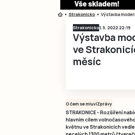
Strakonicko
Výstavba modern
Strakonicko
1. 5. 2022 22:19
Výstavba mod
ve Strakonicí
měsíc
O čem se mluví
Zprávy
STRAKONICE - Rozšíření nabíd
hlavním cílem volnočasového 
květnu ve Strakonicích vedle 
necelých 1300 metrů čtvere