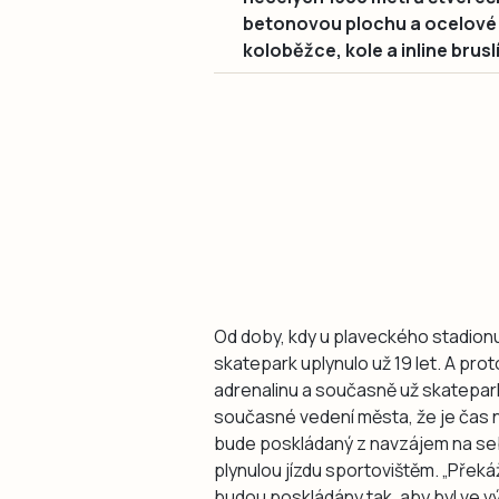
betonovou plochu a ocelové 
koloběžce, kole a inline brusl
Od doby, kdy u plaveckého stadionu
skatepark uplynulo už 19 let. A pr
adrenalinu a současně už skatepar
současné vedení města, že je čas 
bude poskládaný z navzájem na seb
plynulou jízdu sportovištěm. „Přek
budou poskládány tak, aby byl ve vý