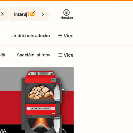
Přihlásit
Více
Jindřichohradecko
Více
íší
Speciální přílohy
Prachaticko
Inzerce
Obnovit heslo
řihlásit se
it se přes Facebook
čet, chci se
Registrovat