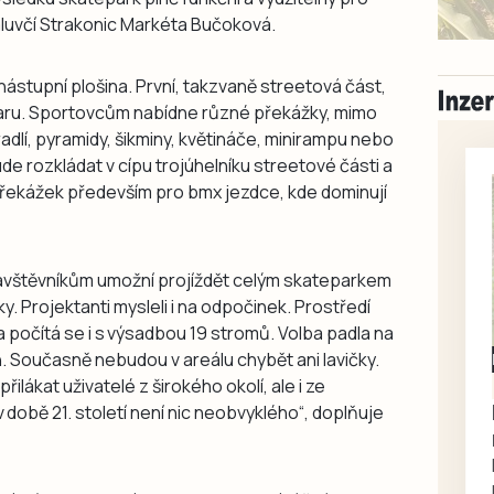
mluvčí Strakonic Markéta Bučoková.
 nástupní plošina. První, takzvaně streetová část,
varu. Sportovcům nabídne různé překážky, mimo
radlí, pyramidy, šikminy, květináče, minirampu nebo
ude rozkládat v cípu trojúhelníku streetové části a
 překážek především pro bmx jezdce, kde dominují
ávštěvníkům umožní projíždět celým skateparkem
y. Projektanti mysleli i na odpočinek. Prostředí
 počítá se i s výsadbou 19 stromů. Volba padla na
n. Současně nebudou v areálu chybět ani lavičky.
Milevsko
ilákat uživatelé z širokého okolí, ale i ze
Zdarma / za odvoz
Daruji do dobrých
 době 21. století není nic neobvyklého“, doplňuje
rukou kotě
Daruji do dobrých rukou
kotě-kočka, odčervené,