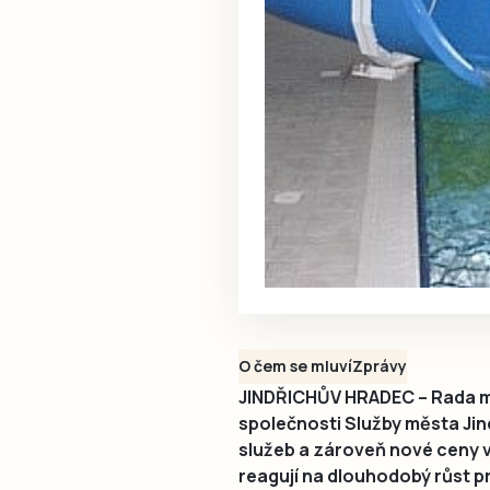
O čem se mluví
Zprávy
JINDŘICHŮV HRADEC – Rada mě
společnosti Služby města Jin
služeb a zároveň nové ceny
reagují na dlouhodobý růst p