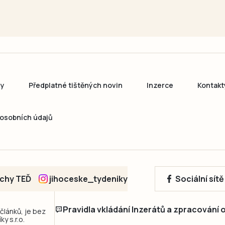
ny
Předplatné tištěných novin
Inzerce
Kontakt
osobních údajů
echy TEĎ
jihoceske_tydeniky
Sociální sít
Pravidla vkládání Inzerátů a zpracování
 článků, je bez
y s.r.o.