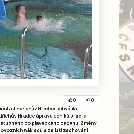
0
0
sta Jindřichův Hradec schválila
dřichův Hradec úpravu ceníků prací a
 vstupného do plaveckého bazénu. Změny
rovozních nákladů a zajistí zachování