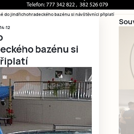
é do jindřichohradeckého bazénu si návštěvníci připlatí
Souv
 14:12
o
deckého bazénu si
řiplatí