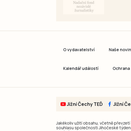
O vydavatelství
Naše novi
Kalendář událostí
Ochrana 
Jižní Čechy TEĎ
Jižní Č
Jakékoliv užití obsahu, včetně převzetí
souhlasu společnosti Jihočeské týdeník