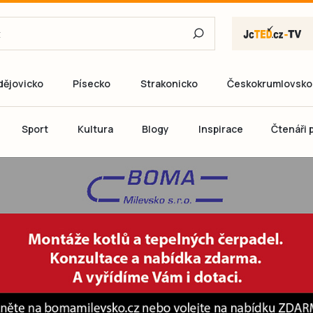
dějovicko
Písecko
Strakonicko
Českokrumlovsko
E-mail
Sport
Kultura
Blogy
Inspirace
Čtenáři p
Heslo
P
Přihlás
Ještě nemám ú