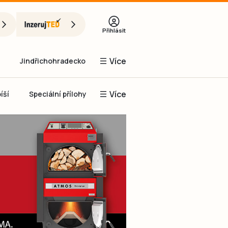
Přihlásit
Více
Jindřichohradecko
Více
íší
Speciální přílohy
Prachaticko
Inzerce
Obnovit heslo
řihlásit se
it se přes Facebook
čet, chci se
Registrovat