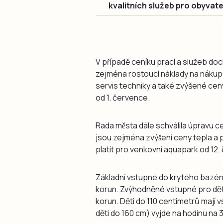
kvalitních služeb pro obyvate
V případě ceníku prací a služeb d
zejména rostoucí náklady na nákup s
servis techniky a také zvýšené ce
od 1. července.
Rada města dále schválila úpravu
jsou zejména zvýšení ceny tepla a
platit pro venkovní aquapark od 12. č
Základní vstupné do krytého bazé
korun. Zvýhodněné vstupné pro de
korun. Děti do 110 centimetrů mají v
děti do 160 cm) vyjde na hodinu na 