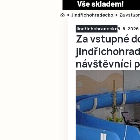
Jindřichohradecko
Za vstupn
Jindřichohradecko
9. 6. 2026
Za vstupné d
jindřichohra
návštěvníci p