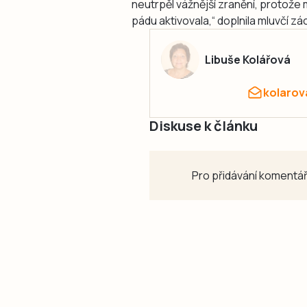
neutrpěl vážnější zranění, protože 
pádu aktivovala,“ doplnila mluvčí z
Libuše Kolářová
kolarov
Diskuse k článku
Pro přidávání komentář