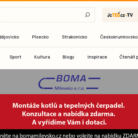
dějovicko
Písecko
Strakonicko
Českokrumlovsko
E-mail
Sport
Kultura
Blogy
Inspirace
Čtenáři p
Heslo
P
Přihlás
Ještě nemám ú