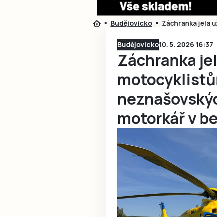
Budějovicko
Záchranka jela 
Budějovicko
10. 5. 2026 16:37
Záchranka jel
motocyklistů
neznašovskýc
motorkář v b