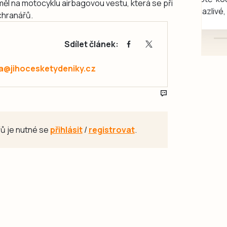
měl na motocyklu airbagovou vestu, která se při
mazlivé, ihned k odběru.
áchranářů.
Sdílet článek:
a@jihocesketydeniky.cz
ů je nutné se
přihlásit
/
registrovat
.