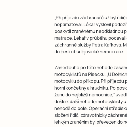
„Při příjezdu záchranářů už byl řidi
nepamatoval. Lékař vyslovil podezře
poskytli zraněnému neodkladnou péči, 
matrace. Lékař v průběhu podával l
záchranné služby Petra Kafková. Mu
do českobudějovické nemocnice.
Zanedlouho po této nehodě zasaho
motocyklistů na Písecku. „U Dolních
motocyklu do příkopu. Při příjezdu 
horní končetiny a hrudníku. Po pos
ženu do nejbližší nemocnice,“ uvedl
došlo k další nehodě motocyklisty u
nehodě do pole. Operační středisk
složení řidič, zdravotnický záchranář
lehkým zraněním byl převezen do n