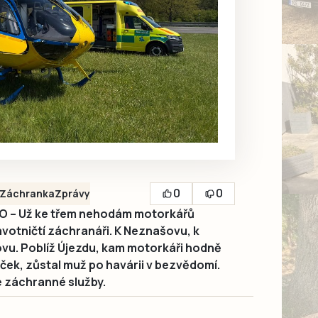
0
0
Záchranka
Zprávy
– Už ke třem nehodám motorkářů
avotničtí záchranáři. K Neznašovu, k
u. Poblíž Újezdu, kam motorkáři hodně
ek, zůstal muž po havárii v bezvědomí.
ké záchranné služby.