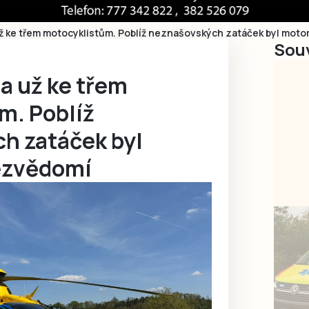
už ke třem motocyklistům. Poblíž neznašovských zatáček byl moto
Souv
a už ke třem
m. Poblíž
h zatáček byl
ezvědomí