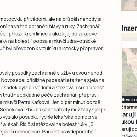
č motocyklu při vědomí, ale na průběh nehody si
ní na vážné poranění hlavy a ruky. Záchranáři
přiložili krční límec a uložili jej do vakuové
éky na bolest,“ popsala mluvčí zdravotnické
ž byl převezen k vrtulníku a letecky přepraven
valy posádky záchranné služby u dvou nehod
 Novosedel přibližně padesátiletá žena sjela na
posádek byla při vědomí a stěžovala si na bolest
kytnutí neodkladné péče záchranáři přepravili
Milevsko
a mluvčí Petra Kafková. Jen o pár minut později
Zdarma / za odvoz
 Sepekova. Zhruba šedesátiletý muž tady sjel při
Daruji do dobrých
o vyslalo posádku rychlé lékařské pomoci ve
rukou kotě
 a lékař. Řidič si stěžoval na bolest ruky. „S
Daruji do dobrých rukou
ejbližší nemocnice. Pacient pravděpodobně
kotě-kočka, odčervené,