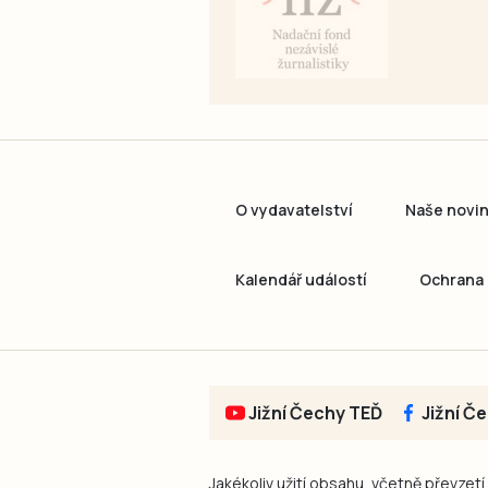
O vydavatelství
Naše novi
Kalendář událostí
Ochrana 
Jižní Čechy TEĎ
Jižní Č
Jakékoliv užití obsahu, včetně převzetí