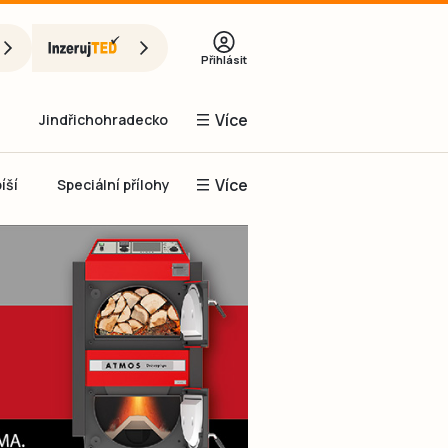
Přihlásit
Více
Jindřichohradecko
Více
íší
Speciální přílohy
Prachaticko
Inzerce
Obnovit heslo
řihlásit se
it se přes Facebook
čet, chci se
Registrovat