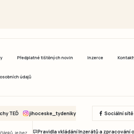
ny
Předplatné tištěných novin
Inzerce
Kontakt
osobních údajů
echy TEĎ
jihoceske_tydeniky
Sociální sít
Pravidla vkládání Inzerátů a zpracování
 článků, je bez