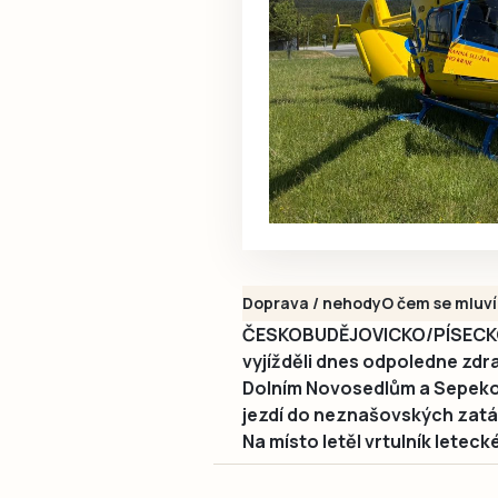
Doprava / nehody
O čem se mluví
ČESKOBUDĚJOVICKO/PÍSECKO 
vyjížděli dnes odpoledne zdr
Dolním Novosedlům a Sepekov
jezdí do neznašovských zatáč
Na místo letěl vrtulník letec