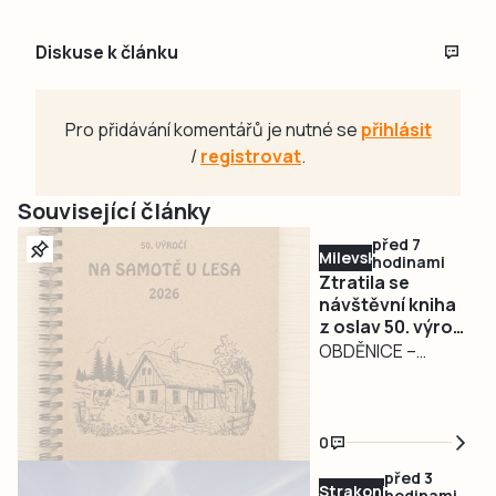
Diskuse k článku
Pro přidávání komentářů je nutné se
přihlásit
/
registrovat
.
Související články
před 7
Milevsko
hodinami
Ztratila se
návštěvní kniha
z oslav 50. výročí
filmu Na samotě
OBDĚNICE –
u lesa.
Nepříjemná
Pořadatelé prosí
událost
o její vrácení
poznamenala
0
oslavy 50. výročí
před 3
kultovního filmu Na
Strakonicko
hodinami