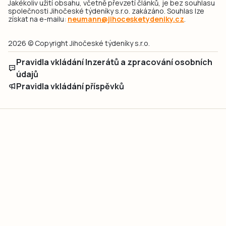
Jakékoliv užití obsahu, včetně převzetí článků, je bez souhlasu
společnosti Jihočeské týdeníky s.r.o. zakázáno. Souhlas lze
získat na e-mailu:
neumann@jihocesketydeniky.cz
.
2026 © Copyright Jihočeské týdeníky s.r.o.
Pravidla vkládání Inzerátů a zpracování osobních
údajů
Pravidla vkládání příspěvků
Hlavním cílem projektu „Nový vizuál webových stránek pro Jihočeské
týdeníky s.r.o." je optimalizace vizuálního stylu stávající značky a
modernizace grafického designu webu
jcted.cz
. Akcentována je funkčnost
uživatelského rozhraní webu, aby se stal moderním a přehledným zdrojem
důležitých a ověřených informací pro veřejnost. Projekt má zvýšit efektivitu a
zabezpečení poskytovaných služeb.
Projekt byl spolufinancován Evropskou unií z nástroje NextGenerationEU.