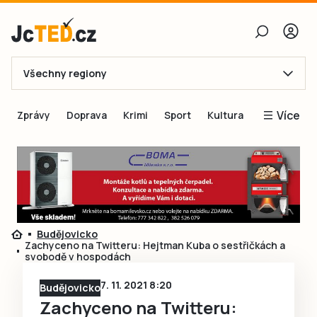
Všechny regiony
E-mail
Více
Zprávy
Doprava
Krimi
Sport
Kultura
Heslo
Blogy
Obnovit heslo
Inspirace
Čtenáři píší
Přihlásit se
Speciální přílohy
Budějovicko
Přihlásit se přes Facebook
Inzerce
Zachyceno na Twitteru: Hejtman Kuba o sestřičkách a
svobodě v hospodách
Ještě nemám účet, chci se
Registrovat
7. 11. 2021 8:20
Budějovicko
Zachyceno na Twitteru: