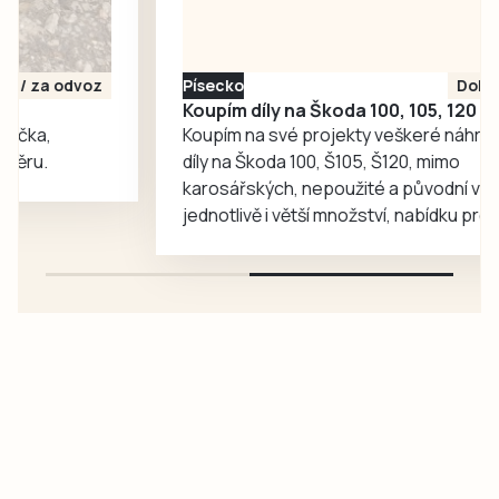
odpověděla.
Písecko
Dohodou
Koupím díly na Škoda 100, 105, 120
Koupím na své projekty veškeré náhradní
díly na Škoda 100, Š105, Š120, mimo
karosářských, nepoužité a původní výroby,
jednotlivě i větší množství, nabídku prosím
pouze na e-mail: svorpi@seznam.cz.