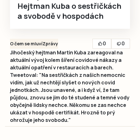
Hejtman Kuba o sestřičkách
a svobodě v hospodách
0
0
O čem se mluví
Zprávy
Jihočeský hejtman Martin Kuba zareagoval na
aktuální vývoj kolem šíření covidové nákazy a
aktuální opatření v restauracích a barech.
Tweetoval: "Na sestřičkách z našich nemocnic
vidím, jak už nechtějí slyšet o nových covid
jednotkách. Jsou unavené, a i když ví, že tam
půjdou, znovu se jim do té studené a temné vody
obyčejně lidsky nechce. Někomu se zas nechce
ukázat v hospodě certifikát. Hrozně to prý
ohrožuje jeho svobodu."