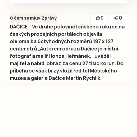
0
0
O čem se mluví
Zprávy
DAČICE – Ve druhé polovině loňského roku se na
českých prodejních portálech objevila
olejomalba úctyhodných rozměrů 187 x 127
centimetrů „Autorem obrazu Dačice je místní
fotograf a malíř Honza Heřmánek,“ uváděl
majitel a nabídl obraz za cenu 27 tisíc korun. Do
příběhu se však brzy vložil ředitel Městského
muzea a galerie Dačice Martin Rychlík.