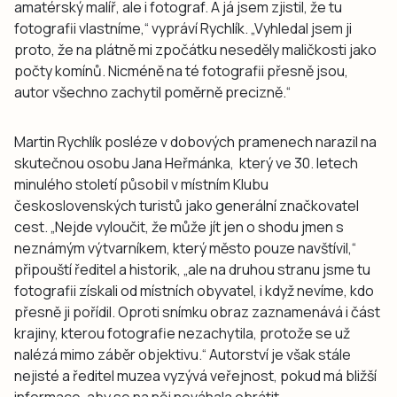
amatérský malíř, ale i fotograf. A já jsem zjistil, že tu
fotografii vlastníme,“ vypráví Rychlík. „Vyhledal jsem ji
proto, že na plátně mi zpočátku neseděly maličkosti jako
počty komínů. Nicméně na té fotografii přesně jsou,
autor všechno zachytil poměrně precizně.“
Martin Rychlík posléze v dobových pramenech narazil na
skutečnou osobu Jana Heřmánka, který ve 30. letech
minulého století působil v místním Klubu
československých turistů jako generální značkovatel
cest. „Nejde vyloučit, že může jít jen o shodu jmen s
neznámým výtvarníkem, který město pouze navštívil,“
připouští ředitel a historik, „ale na druhou stranu jsme tu
fotografii získali od místních obyvatel, i když nevíme, kdo
přesně ji pořídil. Oproti snímku obraz zaznamenává i část
krajiny, kterou fotografie nezachytila, protože se už
nalézá mimo záběr objektivu.“ Autorství je však stále
nejisté a ředitel muzea vyzývá veřejnost, pokud má bližší
informace, aby se na něj neváhala obrátit.