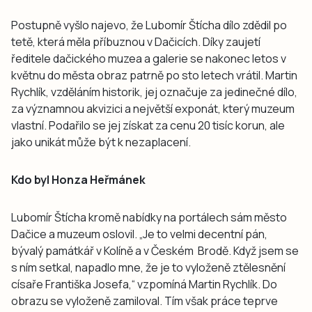
Postupně vyšlo najevo, že Lubomír Štícha dílo zdědil po
tetě, která měla příbuznou v Dačicích. Díky zaujetí
ředitele dačického muzea a galerie se nakonec letos v
květnu do města obraz patrně po sto letech vrátil. Martin
Rychlík, vzděláním historik, jej označuje za jedinečné dílo,
za významnou akvizici a největší exponát, který muzeum
vlastní. Podařilo se jej získat za cenu 20 tisíc korun, ale
jako unikát může být k nezaplacení.
Kdo byl Honza Heřmánek
Lubomír Štícha kromě nabídky na portálech sám město
Dačice a muzeum oslovil. „Je to velmi decentní pán,
bývalý památkář v Kolíně a v Českém Brodě. Když jsem se
s ním setkal, napadlo mne, že je to vyloženě ztělesnění
císaře Františka Josefa,“ vzpomíná Martin Rychlík. Do
obrazu se vyloženě zamiloval. Tím však práce teprve