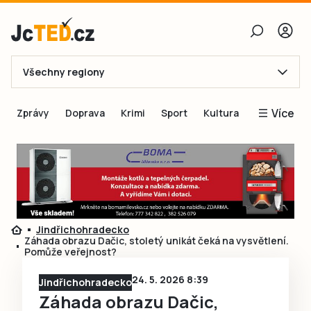
Všechny regiony
E-mail
Více
Zprávy
Doprava
Krimi
Sport
Kultura
Heslo
Blogy
Obnovit heslo
Inspirace
Čtenáři píší
Přihlásit se
Speciální přílohy
Jindřichohradecko
Přihlásit se přes Facebook
Inzerce
Záhada obrazu Dačic, stoletý unikát čeká na vysvětlení.
Pomůže veřejnost?
Ještě nemám účet, chci se
Registrovat
24. 5. 2026 8:39
Jindřichohradecko
Záhada obrazu Dačic,