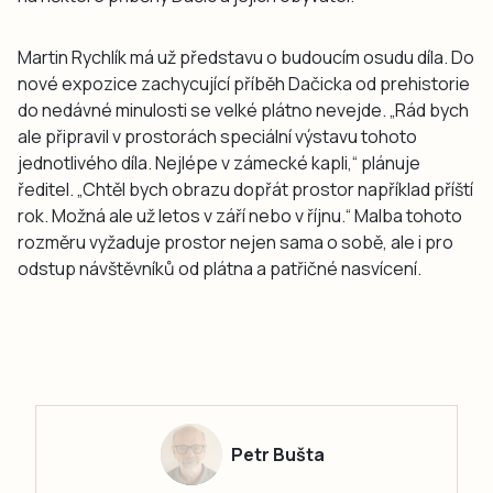
Martin Rychlík má už představu o budoucím osudu díla. Do
nové expozice zachycující příběh Dačicka od prehistorie
do nedávné minulosti se velké plátno nevejde. „Rád bych
ale připravil v prostorách speciální výstavu tohoto
jednotlivého díla. Nejlépe v zámecké kapli,“ plánuje
ředitel. „Chtěl bych obrazu dopřát prostor například příští
rok. Možná ale už letos v září nebo v říjnu.“ Malba tohoto
rozměru vyžaduje prostor nejen sama o sobě, ale i pro
odstup návštěvníků od plátna a patřičné nasvícení.
Petr Bušta