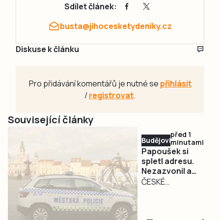
Sdílet článek:
busta@jihocesketydeniky.cz
Diskuse k článku
Pro přidávání komentářů je nutné se
přihlásit
/
registrovat
.
Související články
před 1
Budějovicko
minutami
Papoušek si
spletl adresu.
Nezazvonil a
přiletěl do bytu
ČESKÉ
na Vltavě
BUDĚJOVICE – O
netradičním
zásahu