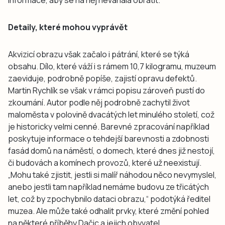
Detaily, které mohou vyprávět
Akvizicí obrazu však začalo i pátrání, které se týká
obsahu. Dílo, které váží i s rámem 10,7 kilogramu, muzeum
zaeviduje, podrobně popíše, zajistí opravu defektů.
Martin Rychlík se však v rámci popisu zároveň pustí do
zkoumání. Autor podle něj podrobně zachytil život
maloměsta v polovině dvacátých let minulého století, což
je historicky velmi cenné. Barevné zpracování například
poskytuje informace o tehdejší barevnosti a zdobnosti
fasád domů na náměstí, o domech, které dnes již nestojí,
či budovách a komínech provozů, které už neexistují.
„Mohu také zjistit, jestli si malíř náhodou něco nevymyslel,
anebo jestli tam například nemáme budovu ze třicátých
let, což by zpochybnilo dataci obrazu,“ podotýká ředitel
muzea. Ale může také odhalit prvky, které změní pohled
na některé příběhy Dačic a jejich obyvatel.