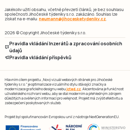
Jakékoliv užití obsahu, včetně převzetí článků, je bez souhlasu
společnosti Jihočeské týdeníky s.r.o. zakázáno. Souhlas lze
získat na e-mailu:
neumann@jihocesketydeniky.cz
.
2026 © Copyright Jihočeské týdeníky s.r.o.
Pravidla vkládání Inzerátů a zpracování osobních
údajů
Pravidla vkládání příspěvků
Hlavním cílem projektu „Nový vizuál webových stránek pro Jihočeské
týdeníky s.r.o." je optimalizace vizuálního stylu stávající značky a
modernizace grafického designu webu
jcted.cz
. Akcentována je funkčnost
uživatelského rozhraní webu, aby se stal moderním a přehledným zdrojem
důležitých a ověřených informací pro veřejnost. Projekt má zvýšit efektivitu a
zabezpečení poskytovaných služeb.
Projekt byl spolufinancován Evropskou unií z nástroje NextGenerationEU.