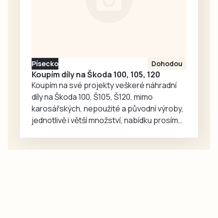
Písecko
Dohodou
Koupím díly na Škoda 100, 105, 120
Koupím na své projekty veškeré náhradní
díly na Škoda 100, Š105, Š120, mimo
karosářských, nepoužité a původní výroby,
jednotlivě i větší množství, nabídku prosím
pouze na e-mail: svorpi@seznam.cz.