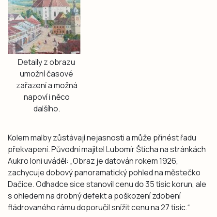
Detaily z obrazu
umožní časové
zařazení a možná
napoví i něco
dalšího.
Kolem malby zůstávají nejasnosti a může přinést řadu
překvapení. Původní majitel Lubomír Štícha na stránkách
Aukro loni uváděl: „Obraz je datován rokem 1926,
zachycuje dobový panoramatický pohled na městečko
Dačice. Odhadce sice stanovil cenu do 35 tisíc korun, ale
s ohledem na drobný defekt a poškození zdobení
fládrovaného rámu doporučil snížit cenu na 27 tisíc.“