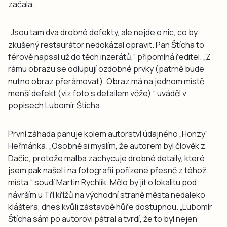
začala.
„Jsou tam dva drobné defekty, ale nejde o nic, co by
zkušený restaurátor nedokázal opravit. Pan Štícha to
férově napsal už do těch inzerátů,“ připomíná ředitel. „Z
rámu obrazu se odlupují ozdobné prvky (patrně bude
nutno obraz přerámovat). Obraz má na jednom místě
menší defekt (viz foto s detailem věže),“ uváděl v
popisech Lubomír Štícha.
První záhada panuje kolem autorství údajného „Honzy“
Heřmánka. „Osobně si myslím, že autorem byl člověk z
Dačic, protože malba zachycuje drobné detaily, které
jsem pak našel i na fotografii pořízené přesně z téhož
místa,“ soudí Martin Rychlík. Mělo by jít o lokalitu pod
návrším u Tří křížů na východní straně města nedaleko
kláštera, dnes kvůli zástavbě hůře dostupnou. „Lubomír
Štícha sám po autorovi pátral a tvrdí, že to byl nejen