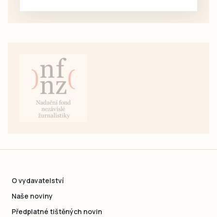
pouze na e-mail: svorpi@seznam.cz.
O vydavatelství
Naše noviny
Předplatné tištěných novin