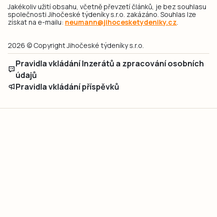
Jakékoliv užití obsahu, včetně převzetí článků, je bez souhlasu
společnosti Jihočeské týdeníky s.r.o. zakázáno. Souhlas lze
získat na e-mailu:
neumann@jihocesketydeniky.cz
.
2026 © Copyright Jihočeské týdeníky s.r.o.
Pravidla vkládání Inzerátů a zpracování osobních
údajů
Pravidla vkládání příspěvků
Hlavním cílem projektu „Nový vizuál webových stránek pro Jihočeské
týdeníky s.r.o." je optimalizace vizuálního stylu stávající značky a
modernizace grafického designu webu
jcted.cz
. Akcentována je funkčnost
uživatelského rozhraní webu, aby se stal moderním a přehledným zdrojem
důležitých a ověřených informací pro veřejnost. Projekt má zvýšit efektivitu a
zabezpečení poskytovaných služeb.
Projekt byl spolufinancován Evropskou unií z nástroje NextGenerationEU.