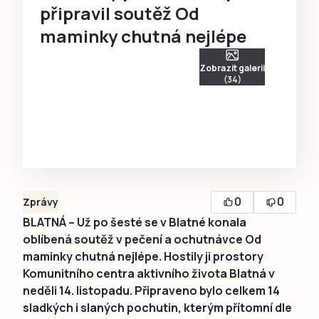
připravil soutěž Od
maminky chutná nejlépe
Zobrazit galerii
(34)
0
0
Zprávy
BLATNÁ – Už po šesté se v Blatné konala
oblíbená soutěž v pečení a ochutnávce Od
maminky chutná nejlépe. Hostily ji prostory
Komunitního centra aktivního života Blatná v
neděli 14. listopadu. Připraveno bylo celkem 14
sladkých i slaných pochutin, kterým přítomní dle