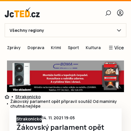
Všechny regiony
E-mail
Více
Zprávy
Doprava
Krimi
Sport
Kultura
Heslo
Blogy
Obnovit heslo
Inspirace
Čtenáři píší
Přihlásit se
Speciální přílohy
Strakonicko
Přihlásit se přes Facebook
Inzerce
Žákovský parlament opět připravil soutěž Od maminky
chutná nejlépe
Ještě nemám účet, chci se
Registrovat
14. 11. 2021 19:05
Strakonicko
Žákovský parlament opět