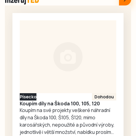
svým vozem sjel
kurz trubačů,
mimo komunikaci
který právě
do železničního
probíhá v
kolejiště, kde se
nedalekém
automobil
Chlumu. Náměstí
převrátil na bok.
pak zaplní ukázky
Řidič vyvázl bez
jedné…
zranění i proto, že
trať naštěstí
nebyla v provozu.
Písecko
Dohodou
Koupím díly na Škoda 100, 105, 120
Koupím na své projekty veškeré náhradní
díly na Škoda 100, Š105, Š120, mimo
karosářských, nepoužité a původní výroby,
jednotlivě i větší množství, nabídku prosím